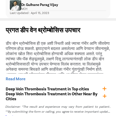
परिसराच्या सभोवतालचा रंग मंदावणे
Dr. Gulhane Parag Vijay
अत्यंत क्रॅम्पिंग किंवा धडधडणे
MCH
Last Updated : April 15, 2023
प्रगत डीप वेन थ्रोम्बोसिस उपचार
डीप व्हेन थ्रोम्बोसिस ही एक अशी स्थिती आहे ज्याचा गंभीर आणि जीवघेणा
परिणाम होऊ शकतो. झपाट्याने बदलत असलेल्या आणि वेगवान जीवनामुळे,
लोकांना खोल शिरा थ्रोम्बोसिस होण्याची अधिक शक्यता असते. परंतु
त्यांच्या जॅम-पॅक शेड्यूलमुळे, लक्षणे दिसू लागल्यानंतरही लोक डीप व्हेन
थ्रोम्बोसिससाठी योग्य उपचार घेण्यास विलंब करतात. या विलंबामुळे
अनेकदा समस्या बिघडते आणि काहीवेळा गंभीर गुंतागुंतही निर्माण होते.
आमच्या अनुभवी डॉक्टरांच्या टीमसह आणि आधुनिक लेसर उपचारांसह,
Read More
तुम्ही काही वेळातच डीप व्हेन थ्रोम्बोसिसला अलविदा म्हणू शकता. आणि
संपूर्ण शहरात अनेक दवाखाने उपलब्ध असल्याने, तुम्हाला जास्त प्रवासही
Deep Vein Thrombosis Treatment in Top cities
करावा लागणार नाही. डीप व्हेन थ्रोम्बोसिससाठी तुम्हाला सर्वोत्तम उपचार
Deep Vein Thrombosis Treatment in Other Near By
मिळू शकतात.
Cities
प्रिस्टिन केअरमध्ये डीप वेन थ्रोम्बोसिससाठी
Disclaimer: *The result and experience may vary from patient to patient..
**By submitting the form or calling, you agree to receive important updates
लेझर उपचार