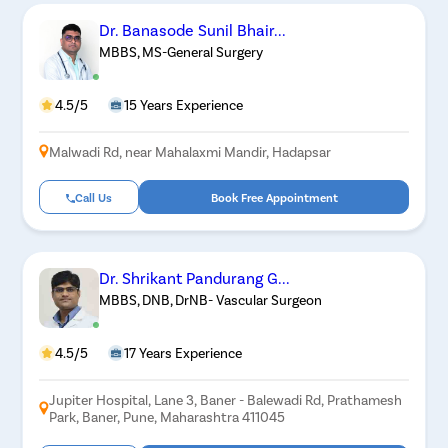
Dr. Banasode Sunil Bhair...
MBBS, MS-General Surgery
4.5/5
15 Years Experience
Malwadi Rd, near Mahalaxmi Mandir, Hadapsar
Call Us
Book Free Appointment
Dr. Shrikant Pandurang G...
MBBS, DNB, DrNB- Vascular Surgeon
4.5/5
17 Years Experience
Jupiter Hospital, Lane 3, Baner - Balewadi Rd, Prathamesh
Park, Baner, Pune, Maharashtra 411045