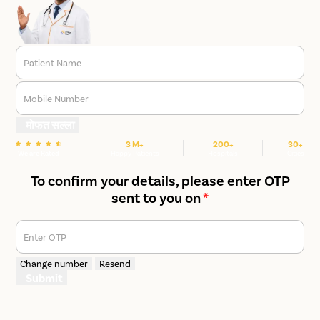
Patient Name
Mobile Number
मोफत सल्ला
3 M+
200+
30+
We are Rated
Happy Patients
Hospitals
Cities
To confirm your details, please enter OTP
sent to you on
*
Enter OTP
Change number
Resend
Submit