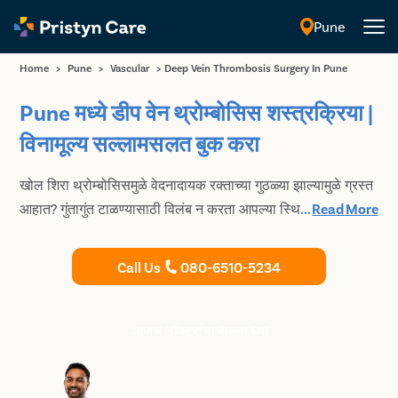
Pune
मराठी
Home
>
Pune
>
Vascular
>
Deep Vein Thrombosis Surgery In Pune
Pune मध्ये डीप वेन थ्रोम्बोसिस शस्त्रक्रिया |
विनामूल्य सल्लामसलत बुक करा
खोल शिरा थ्रोम्बोसिसमुळे वेदनादायक रक्ताच्या गुठळ्या झाल्यामुळे ग्रस्त
आहात? गुंतागुंत टाळण्यासाठी विलंब न करता आपल्या स्थितीवर उपचार
...
Read More
करा. तज्ञ आणि अत्यंत अनुभवी संवहनी शल्यचिकित्सकांशी सल्लामसलत
करा आणि थ्रोम्बेक्टॉमी आणि बलून अँजिओप्लास्टी सारख्या सुरक्षित आणि
Call Us
080-6510-5234
प्रगत प्रक्रिया असूनही तुमच्या खराब झालेल्या नसावर उपचार करा.
आजच डॉक्टरांचा सल्ला घ्या