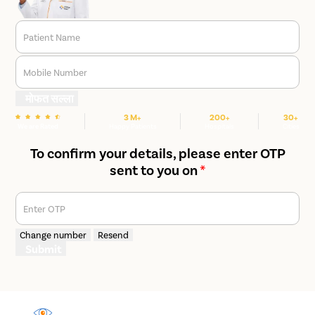
Patient Name
Mobile Number
मोफत सल्ला
3 M+
200+
30+
We are Rated
Happy Patients
Hospitals
Cities
To confirm your details, please enter OTP
sent to you on
*
Enter OTP
Change number
Resend
Submit