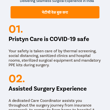
Delivering Seamless Surgical Experience in India
रेटिनामध्ये असामान्यपणे वाढणाऱ्या रक्तवाहिन्या कमी करते. फोकल
लेसरचा उपयोग रक्तवाहिन्या जाळण्याच्या प्रक्रियेत पुढील दृष्टी कमी
होण्यापासून रोखण्यासाठी केला जातो.
भेटीची वेळ बुक करा
विट्रेक्टोमी- ही एक शस्त्रक्रिया प्रक्रिया आहे ज्याचा उपयोग
डोळयातील पडदामधून रक्त काढून टाकण्यासाठी केला जातो आणि
01.
एक लहान चीरा द्वारे डाग उती.
हे सर्व उपचार डायबेटिक रेटिनोपॅथी रुग्णासाठी प्रभावी आहेत.
Pristyn Care is COVID-19 safe
Your safety is taken care of by thermal screening,
social distancing, sanitized clinics and hospital
rooms, sterilized surgical equipment and mandatory
PPE kits during surgery.
02.
Assisted Surgery Experience
A dedicated Care Coordinator assists you
throughout the surgery journey from insurance
paperwork, to commute from home to hospital &