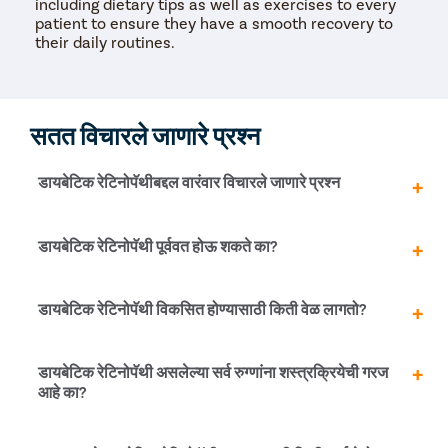
including dietary tips as well as exercises to every
patient to ensure they have a smooth recovery to
their daily routines.
सतत विचारले जाणारे प्रश्न
डायबेटिक रेटिनोपॅथीबद्दल वारंवार विचारले जाणारे प्रश्न
डायबेटिक रेटिनोपॅथीची लक्षणे सहसा मध्यम किंवा गंभीर प्रकरणांमध्ये
डायबेटिक रेटिनोपॅथी पूर्ववत होऊ शकते का?
विकसित होतात. तरंगणे, अस्पष्टता, रंग समजण्यात अडचण आणि दृष्टीचे
गडद भाग ही काही सुरुवातीची लक्षणे दिसतात.
नाही. काही प्रकरणांमध्ये, अँटी-व्हीईजीएफ इंजेक्शन्स डायबेटिक
डायबेटिक रेटिनोपॅथी विकसित होण्यासाठी किती वेळ लागतो?
रेटिनोपॅथीची प्रगती कमी करू शकतात आणि दृष्टी कमी होणे टाळू
शकतात. इंजेक्शनमुळे डोळ्यांना इजा करणाऱ्या नवीन रक्तवाहिन्यांची
निर्मिती थांबू शकते. स्टिरॉइड इंजेक्शन्स देखील मदत करू शकतात. जर
साधारणपणे, डायबेटिक रेटिनोपॅथी विकसित होण्यासाठी 5 ते 10 वर्षे
डायबेटिक रेटिनोपॅथी असलेल्या सर्व रुग्णांना शस्त्रक्रियेची गरज
स्थिती सतत प्रगती करत राहिली तर लेसर उपचार किंवा शस्त्रक्रिया
लागतात. परंतु, एखाद्या व्यक्तीवर अपेक्षेपेक्षा लवकर परिणाम होऊ शकत
आहे का?
वापरली जाते.
नाही याची शाश्वती नाही. अनियंत्रित रक्तातील साखरेमुळे रुग्णाला
डायबेटिक रेटिनोपॅथी आणि इतर रेटिनल पॅथॉलॉजीज लवकर सुरू