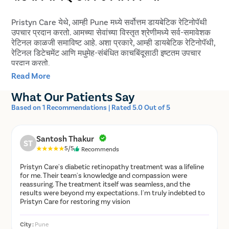
डायबेटिक रेटिनोपॅथी, डायबेटिक मॅक्युलर एडीमा, रेटिनल डिटेचमेंट इ.
Pristyn Care येथे, आम्ही Pune मध्ये सर्वोत्तम डायबेटिक रेटिनोपॅथी
उपचार प्रदान करतो. आमच्या सेवांच्या विस्तृत श्रेणीमध्ये सर्व-समावेशक
रेटिनल काळजी समाविष्ट आहे. अशा प्रकारे, आम्ही डायबेटिक रेटिनोपॅथी,
रेटिनल डिटेचमेंट आणि मधुमेह-संबंधित काचबिंदूसाठी इष्टतम उपचार
प्रदान करतो.
Read More
आमचे अनुभवी नेत्र डॉक्टर उपचार योजना तयार करण्यासाठी डायबेटिक
रेटिनोपॅथीची तीव्रता शोधण्यासाठी सर्वसमावेशक नेत्र तपासणी करतात.
What Our Patients Say
सर्वोत्तम तंत्रांचा वापर करून, आम्ही आमच्या रूग्णांना वैद्यकीय आणि
Based on 1 Recommendations | Rated 5.0 Out of 5
शस्त्रक्रिया उपचार दोन्ही पर्याय प्रदान करतो.
तुम्‍हाला दृष्टीच्‍या समस्‍या असलेल्‍या मधुमेही व्‍यक्‍ती असल्‍यास, Pune
Santosh Thakur
मधील सर्वोत्‍तम नेत्र डॉक्‍टरांसोबत तुमची मोफत भेट बुक करा आणि
ST
5/5
Recommends
डायबेटिक रेटिनोपॅथी व्‍यवस्‍थापित करण्‍यासाठी त्यांचा सल्ला घ्या.
Pristyn Care's diabetic retinopathy treatment was a lifeline
डायबेटिक रेटिनोपॅथीचे टप्पे
for me. Their team's knowledge and compassion were
reassuring. The treatment itself was seamless, and the
results were beyond my expectations. I'm truly indebted to
रक्तातील साखरेचे प्रमाण जास्त असल्याने डोळयातील पडद्याचे पोषण
Pristyn Care for restoring my vision
करणाऱ्या रक्तवाहिन्या ब्लॉक होतात. त्यामुळे रेटिनाचा रक्तपुरवठा खंडित
होतो. या बदल्यात, डोळा नवीन रक्तवाहिन्या वाढवण्याचा प्रयत्न करतो ज्या
City :
Pune
योग्यरित्या विकसित होत नाहीत आणि गळती सुरू करतात. या घटनेला