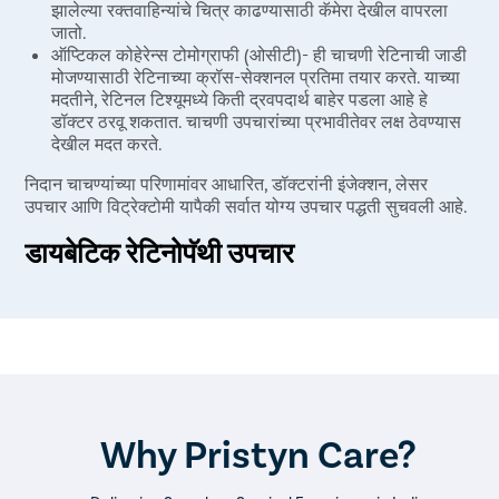
झालेल्या रक्तवाहिन्यांचे चित्र काढण्यासाठी कॅमेरा देखील वापरला
जातो.
ऑप्टिकल कोहेरेन्स टोमोग्राफी (ओसीटी)- ही चाचणी रेटिनाची जाडी
मोजण्यासाठी रेटिनाच्या क्रॉस-सेक्शनल प्रतिमा तयार करते. याच्या
मदतीने, रेटिनल टिश्यूमध्ये किती द्रवपदार्थ बाहेर पडला आहे हे
डॉक्टर ठरवू शकतात. चाचणी उपचारांच्या प्रभावीतेवर लक्ष ठेवण्यास
देखील मदत करते.
निदान चाचण्यांच्या परिणामांवर आधारित, डॉक्टरांनी इंजेक्शन, लेसर
उपचार आणि विट्रेक्टोमी यापैकी सर्वात योग्य उपचार पद्धती सुचवली आहे.
डायबेटिक रेटिनोपॅथी उपचार
विशिष्ट रूग्णासाठी निवडलेल्या पद्धतीच्या आधारे, उपचारामध्ये पुढील
गोष्टींचा समावेश असेल-
इंजेक्शन्स- डायबेटिक रेटिनोपॅथीच्या व्यवस्थापनासाठी USFDA ने
मंजूर केलेली दोन औषधे आहेत. पहिला कॉर्टिकोस्टिरॉईड्स आहे आणि
दुसरा अँटी-व्हीईजीएफ (व्हस्कुलर एंडोथेलियल ग्रोथ फॅक्टर) आहे. ही
इंजेक्शन्स रेटिनातील असामान्य रक्तवाहिन्यांची वाढ कमी करण्यास
Why Pristyn Care?
मदत करतात.
लेझर उपचार- फोटोकोग्युलेशन म्हणूनही ओळखले जाते, ही पद्धत