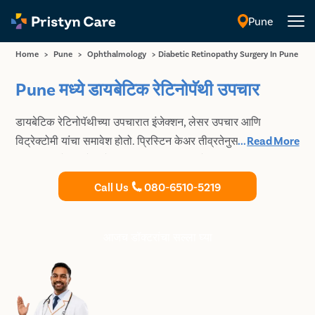
Pune
मराठी
Home
>
Pune
>
Ophthalmology
>
Diabetic Retinopathy Surgery In Pune
Pune मध्ये डायबेटिक रेटिनोपॅथी उपचार
डायबेटिक रेटिनोपॅथीच्या उपचारात इंजेक्शन, लेसर उपचार आणि
विट्रेक्टोमी यांचा समावेश होतो. प्रिस्टिन केअर तीव्रतेनुसार Pune मध्ये
...
Read More
इष्टतम डायबेटिक रेटिनोपॅथी उपचार प्रदान करते. उपचार सुरक्षित आणि
परवडणारे आहे. स्थितीच्या इष्टतम व्यवस्थापनासाठी आणि तुमची दृष्टी
Call Us
080-6510-5219
टिकवून ठेवण्यासाठी तज्ञांची मदत मिळवण्यासाठी Pune मधील सर्वोत्कृष्ट
डोळ्यांच्या डॉक्टरांकडे तुमची अपॉइंटमेंट बुक करा.
आजच डॉक्टरांचा सल्ला घ्या