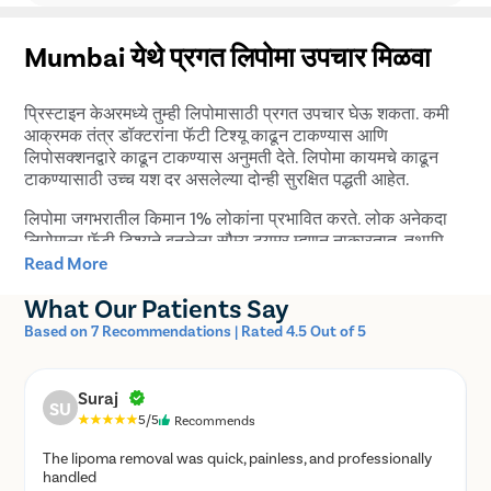
Mumbai येथे प्रगत लिपोमा उपचार मिळवा
प्रिस्टाइन केअरमध्ये तुम्ही लिपोमासाठी प्रगत उपचार घेऊ शकता. कमी
आक्रमक तंत्र डॉक्टरांना फॅटी टिश्यू काढून टाकण्यास आणि
लिपोसक्शनद्वारे काढून टाकण्यास अनुमती देते. लिपोमा कायमचे काढून
टाकण्यासाठी उच्च यश दर असलेल्या दोन्ही सुरक्षित पद्धती आहेत.
लिपोमा जगभरातील किमान 1% लोकांना प्रभावित करते. लोक अनेकदा
लिपोमाला फॅटी टिश्यूने बनलेला सौम्य ट्यूमर म्हणून नाकारतात. तथापि,
यामुळे अनेक समस्या उद्भवतात, यासह:
Read More
What Our Patients Say
जखमेला संसर्ग होतो
सेरोमा, जिथे त्वचेखाली द्रव जमा होण्यास सुरुवात होते
Based on 7 Recommendations | Rated 4.5 Out of 5
हेमॅटोमा, रक्तवाहिन्यांच्या बाहेरील रक्ताची गुठळी
रक्तस्त्राव, फाटलेल्या रक्तवाहिन्यांमुळे होणारा असामान्य रक्तप्रवाह
Suraj
केलोइड
SU
5/5
Recommends
ही एक असामान्य वाढ आहे जी आघातानंतर दिसून येते
The lipoma removal was quick, painless, and professionally
handled
मज्जातंतू इजा