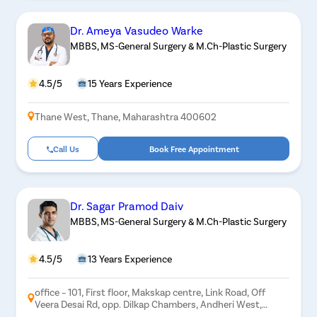
Dr. Ameya Vasudeo Warke
MBBS, MS-General Surgery & M.Ch-Plastic Surgery
4.5/5
15 Years Experience
Thane West, Thane, Maharashtra 400602
Call Us
Book Free Appointment
Dr. Sagar Pramod Daiv
MBBS, MS-General Surgery & M.Ch-Plastic Surgery
4.5/5
13 Years Experience
office – 101, First floor, Makskap centre, Link Road, Off
Veera Desai Rd, opp. Dilkap Chambers, Andheri West,
Mumbai, Maharashtra 400053