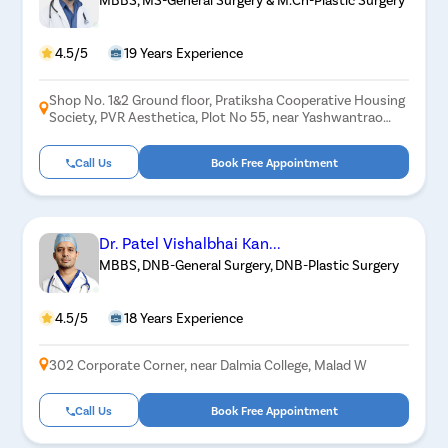
4.5/5
19 Years Experience
Shop No. 1&2 Ground floor, Pratiksha Cooperative Housing
Society, PVR Aesthetica, Plot No 55, near Yashwantrao
college, Sector 15, Kopar Khairane, Navi Mumbai,
Maharashtra 400709
Call Us
Book Free Appointment
Dr. Patel Vishalbhai Kan...
MBBS, DNB-General Surgery, DNB-Plastic Surgery
4.5/5
18 Years Experience
302 Corporate Corner, near Dalmia College, Malad W
Call Us
Book Free Appointment