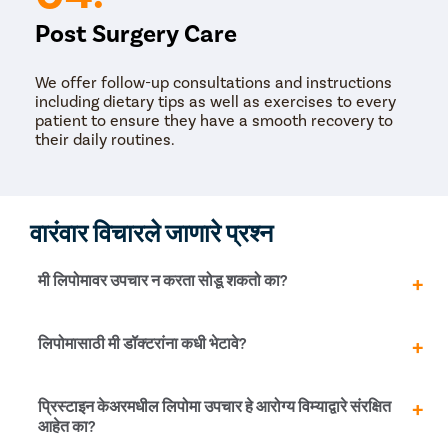
Post Surgery Care
We offer follow-up consultations and instructions
including dietary tips as well as exercises to every
patient to ensure they have a smooth recovery to
their daily routines.
वारंवार विचारले जाणारे प्रश्न
मी लिपोमावर उपचार न करता सोडू शकतो का?
नाही लिपोमा हा निरुपद्रवी आणि सौम्य असला तरी त्यावर उपचार करू
लिपोमासाठी मी डॉक्टरांना कधी भेटावे?
नये. फॅटी टिश्यूज कालांतराने वाढत राहतात आणि शेवटी वेदनादायक
होतात. डॉक्टर सहसा लिपोमावर उपचार न करता सोडण्याचा सल्ला
देतात, कारण ते कर्करोगाच्या सारकोमामध्ये बदलण्याची शक्यता कमी
जर तुम्हाला तुमच्या शरीरावर विचित्र ढेकूळ दिसली तर तुम्ही ताबडतोब
प्रिस्टाइन केअरमधील लिपोमा उपचार हे आरोग्य विम्याद्वारे संरक्षित
असते.
डॉक्टरांचा सल्ला घ्यावा. जरी लक्षणे लिपोमासारखी दिसत असली
आहेत का?
तरीही, ते दुसर्‍या अंतर्निहित स्थितीचे लक्षण असू शकते.