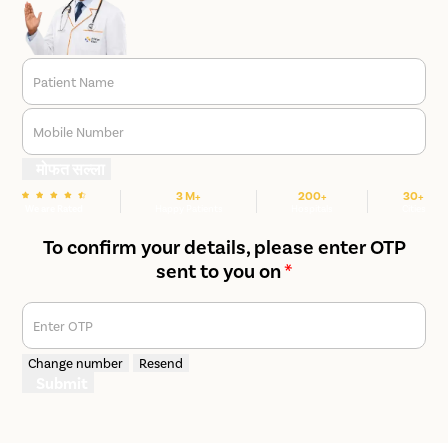
Patient Name
Mobile Number
मोफत सल्ला
3 M+
200+
30+
We are Rated
Happy Patients
Hospitals
Cities
To confirm your details, please enter OTP
sent to you on
*
Enter OTP
Change number
Resend
Submit