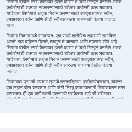
लिपोमा देखील स्पर्श केल्यावर हलते कारण ते फॅटी टिश्यूने बनलेले असते.
कर्करोगाची शक्यता नाकारण्यासाठी डॉक्टर बायोप्सी करू शकतात.
याशिवाय लिपोमाचे अचूक निदान करण्यासाठी अल्ट्रासाऊंड स्कॅन,
एमआरआय स्कॅन आणि सीटी स्कॅनसारख्या चाचण्याही केल्या जातात.
धागा
लिपोमा निदानामध्ये सामान्यतः एक साधी शारीरिक तपासणी समाविष्ट
असते. गाठ बाहेरून दिसते, त्यामुळे ते जाणवणे आणि तपासणे सोपे आहे.
लिपोमा देखील स्पर्श केल्यावर हलते कारण ते फॅटी टिश्यूने बनलेले असते.
कर्करोगाची शक्यता नाकारण्यासाठी डॉक्टर बायोप्सी करू शकतात.
याशिवाय, लिपोमाचे अचूक निदान करण्यासाठी अल्ट्रासाऊंड स्कॅन,
एमआरआय स्कॅन आणि सीटी स्कॅन सारख्या चाचण्या देखील केल्या
जातात.
लिपोमावर प्रभावी उपचार म्हणजे शस्त्रक्रिया. प्रक्रियेदरम्यान, डॉक्टर
एक लहान चीरा बनवतात आणि फॅटी टिश्यू काढण्यासाठी लिपोसक्शन तंत्र
वापरतात. ही एक कमीतकमी हल्ल्याची प्रक्रिया आहे जी शरीरावर
कोणतेही डाग ठेवत नाही आणि लिपोमाच्या पुनरावृत्तीची शक्यता कमी करते.
आमच्या तज्ञ शल्यचिकित्सकांच्या देखरेखीखाली केली जाणारी, ही प्रक्रिया
शस्त्रक्रिया नसलेल्या उपचारांपेक्षा जास्त यश मिळवते.