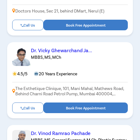
Doctors House, Sec 21, behind DMart, Nerul (E)
Call Us
Book Free Appointment
Dr. Vicky Ghewarchand Ja...
MBBS, MS, MCh
4.5/5
20 Years Experience
The Esthetique Clinique, 101, Mani Mahal, Mathews Road,
Behind Charni Road Petrol Pump, Mumbai 400004,
Landmark: Near Roxy Theatre, Mumbai
Call Us
Book Free Appointment
Dr. Vinod Ramrao Pachade
MBBS, MS-General Surgery & M.Ch-Plastic Surgery