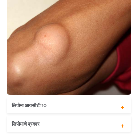
लिपोमा आयसीडी 10
D17.20 त्वचेचा सौम्य लिपोमॅटस निओप्लाझम आणि अनिर्दिष्ट
लिपोमाचे प्रकार
अवयवाच्या त्वचेखालील ऊती
D17.21 त्वचेचा सौम्य लिपोमॅटस निओप्लाझम आणि उजव्या