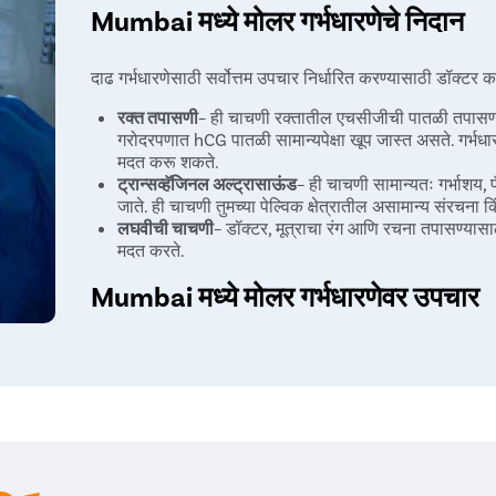
Mumbai मध्ये मोलर गर्भधारणेचे निदान
दाढ गर्भधारणेसाठी सर्वोत्तम उपचार निर्धारित करण्यासाठी डॉक्टर
रक्त तपासणी
– ही चाचणी रक्तातील एचसीजीची पातळी तपासण्य
गरोदरपणात hCG पातळी सामान्यपेक्षा खूप जास्त असते. गर्भध
मदत करू शकते.
ट्रान्सव्हॅजिनल अल्ट्रासाऊंड
– ही चाचणी सामान्यतः गर्भाशय, 
जाते. ही चाचणी तुमच्या पेल्विक क्षेत्रातील असामान्य संरचन
लघवीची चाचणी
– डॉक्टर, मूत्राचा रंग आणि रचना तपासण्या
मदत करते.
Mumbai मध्ये मोलर गर्भधारणेवर उपचार
मोलर प्रेग्नेंसीमध्ये ट्रॉफोब्लास्ट पेशींची जास्त वाढ होते. उ
काही गंभीर गुंतागुंत होऊ शकतात. स्थितीच्या तीव्रतेवर अवलं
उपचार केले जातात.
औषधोपचार- औषधोपचारात डॉक्टर मेथोट्रेक्सेट सुचवतात. मेथ
मदत करते. मेथोट्रेक्सेट हे एकाच डोसमध्ये इंजेक्शन म्हणून द
झाला, तर तुम्हाला दुसरा डोस द्यावा लागेल. डॉक्टर प्रक्रियेप
मेथोट्रेक्झेट घेताना आयबुप्रोफेन आणि ऍस्पिरिन सारखी दाहक-व