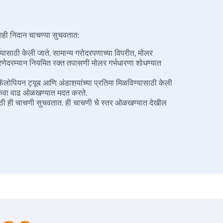
 काही निदान चाचण्या सुचवतात:
ासाठी केली जाते. सामान्य गरोदरपणाच्या विपरीत, मोलर
ारणेदरम्यान नियमित रक्त तपासणी मोलर गर्भधारणा शोधण्यात
फॅलोपियन ट्यूब आणि अंडाशयांच्या प्रतिमा मिळविण्यासाठी केली
ा किंवा वाढ ओळखण्यात मदत करते.
साठी ही चाचणी सुचवतात. ही चाचणी चे स्तर ओळखण्यात देखील
पचारात कोणताही विलंब झाल्यास कर्करोगाच्या दुर्मिळ स्वरूपासह
बून, मोलर गर्भधारणेवर औषधोपचार किंवा शस्त्रक्रिया करून
ोट्रेक्झेट औषध हायडेटिडिफॉर्म मोल्सची जलद वाढ थांबवण्यास
िले जाते. जर पहिला डोस गर्भधारणा समाप्त करण्यात अयशस्वी
ूर्वी आणि नंतर एचसीजीच्या पातळीचे निरीक्षण करतात.
िरोधी औषधे टाळा, कारण ते मेथोट्रेक्झेटच्या दुष्परिणामांचा