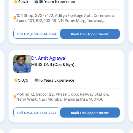
4.5/5
36 Years Experience
104 Shop, 3V3F+472, Aditya Heritage Apt., Commercial
Space 101, 102, 103, 1B, VN Purav Marg, Tadwadi,
Chunabhatti, Sion, Mumbai, Maharashtra 400022
Call Us
080-6541-7874
Book Free Appointment
Dr. Amit Agrawal
MBBS, DNB (Obs & Gyn)
5.0/5
16 Years Experience
Plot no 12, Sector 22, Phase ||, opp. Railway Station,
Nerul West, Navi Mumbai, Maharashtra 400706
Call Us
080-6541-7874
Book Free Appointment