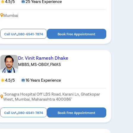
4.5/5
25 Years Experience
Mumbai
Call Us
080-6541-7874
Book Free Appointment
Dr. Vinit Ramesh Dhake
MBBS, MS-OBGY, FMAS
4.5/5
16 Years Experience
"Sonagra Hospital Off LBS Road, Karani Ln, Ghatkopar
West, Mumbai, Maharashtra 400086"
Call Us
080-6541-7874
Book Free Appointment