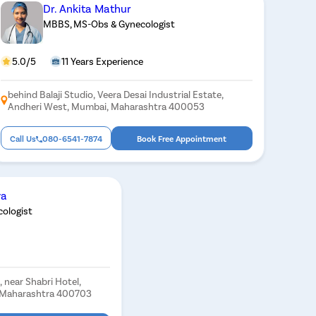
Dr. Ankita Mathur
MBBS, MS-Obs & Gynecologist
5.0/5
11 Years Experience
behind Balaji Studio, Veera Desai Industrial Estate,
Andheri West, Mumbai, Maharashtra 400053
Call Us
080-6541-7874
Book Free Appointment
va
ologist
, near Shabri Hotel,
, Maharashtra 400703