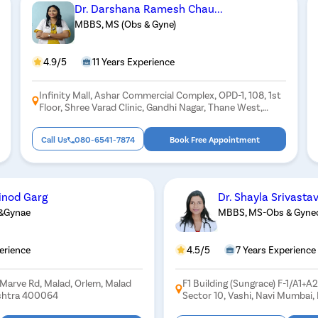
Dr. Darshana Ramesh Chau...
MBBS, MS (Obs & Gyne)
4.9/5
11 Years Experience
Infinity Mall, Ashar Commercial Complex, OPD-1, 108, 1st
Floor, Shree Varad Clinic, Gandhi Nagar, Thane West,
Thane, Maharashtra 400607
Call Us
080-6541-7874
Book Free Appointment
Vinod Garg
Dr. Shayla Srivasta
&Gynae
MBBS, MS-Obs & Gynec
erience
4.5/5
7 Years Experience
 Marve Rd, Malad, Orlem, Malad
F1 Building (Sungrace) F-1/A1+A2
shtra 400064
Sector 10, Vashi, Navi Mumbai