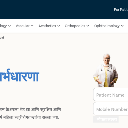
For Pati
logy
Vascular
Aesthetics
Orthopedics
Ophthalmology
bai
र्भधारणा
Patient Name
Mobile Number
िन केअरला भेट द्या आणि सुरक्षित आणि
हिला स्त्रीरोगतज्ज्ञांचा सल्ला घ्या.
मोफत सल्ला