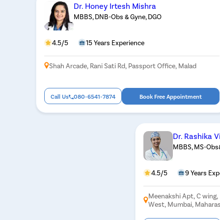
Dr. Honey Irtesh Mishra
MBBS, DNB-Obs & Gyne, DGO
4.5/5
15 Years Experience
Shah Arcade, Rani Sati Rd, Passport Office, Malad
Call Us
080-6541-7874
Book Free Appointment
Dr. Rashika 
MBBS, MS-Obs
4.5/5
9 Years Exp
Meenakshi Apt, C wing,
West, Mumbai, Mahara