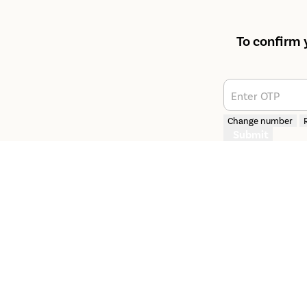
To confirm 
Enter OTP
Change number
Submit