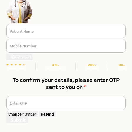
Patient Name
Mobile Number
मोफत सल्ला
3 M+
200+
30+
We are rated
Happy Patients
Hospitals
Cities
To confirm your details, please enter OTP
sent to you on
*
Enter OTP
Change number
Resend
Submit