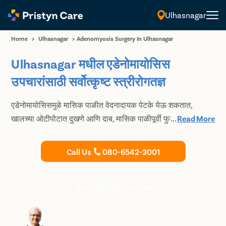
Ulhasnagar
मराठी
Home
>
Ulhasnagar
>
Adenomyosis Surgery In Ulhasnagar
Ulhasnagar मधील एडेनोमायोसिस
उपचारांसाठी सर्वोत्कृष्ट स्त्रीरोगतज्ञ
एडेनोमायोसिसमुळे मासिक पाळीत वेदनादायक पेटके येऊ शकतात,
खालच्या ओटीपोटात दुखणे आणि दाब, मासिक पाळीपूर्वी फुगणे आणि
...
Read More
परिणामी मासिक पाळी जड होऊ शकते. आमचे Ulhasnagar मधील
स्त्रीरोगतज्ञ एडेनोमायोसिसचे निदान आणि उपचार करण्यात विशेषज्ञ
Call Us
080-6542-3001
आहेत आणि सर्व रुग्णांसाठी वैयक्तिक उपचार देतात.
मोफत डॉक्टरांचा सल्ला घ्या