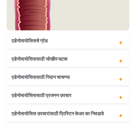
एडेनोमायोसिसचे ग्रेड
ग्रेड I (सौम्य)
एडेनोमायोसिससाठी जोखीम घटक
ग्रेड II (मध्यम)
ग्रेड III (गंभीर)
अनुवांशिक पूर्व विल्हेवाट
एडेनोमायोसिससाठी निदान चाचण्या
पुनरुत्पादक वय
किमान 1 गर्भधारणा
पेल्विक परीक्षा
एडेनोमायोसिससाठी प्रजनन उपचार
इमेजिंग चाचण्या (अल्ट्रासाऊंड किंवा एमआरआय)
आयव्हीएफ (IVF)
एडेनोमायोसिस उपचारांसाठी प्रिस्टिन केअर का निवडावे
ICSI
सरोगसी
लॅपरोस्कोपिक हिस्टरेक्टॉमी आणि प्रजनन समर्थन उपलब्ध आहे
24-तास रुग्ण समर्थन