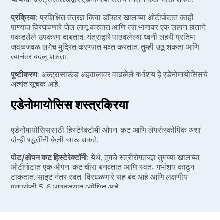
प्रक्रिया
: प्रशिक्षित तंत्रज्ञ किंवा डॉक्टर खालच्या ओटीपोटात काही
पाण्यात विरघळणारे जेल लागू करतात आणि त्या भागावर एक लहान हाताने
पकडलेले उपकरण दाबतात. यंत्राद्वारे पाठवलेल्या ध्वनी लहरी प्रतिमा
जवळजवळ लगेच मुद्रित करण्यात मदत करतात. तुम्ही उठू शकता आणि
त्यानंतर बदलू शकता.
पुष्टीकरण
: अल्ट्रासाऊंड अहवालावर वाढलेले गर्भाशय हे एडेनोमायोसिसचे
अत्यंत सूचक आहे.
एडेनोमायोसिस शस्त्रक्रिया
एडेनोमायोसिससाठी हिस्टेरेक्टोमी ओपन-कट आणि लॅपरोस्कोपिक अशा
दोन्ही पद्धतींनी केली जाऊ शकते.
पोट/ओपन कट हिस्टेरेक्टॉमी
: येथे, तुमचे स्त्रीरोगतज्ज्ञ तुमच्या खालच्या
ओटीपोटात एक ओपन-कट चीरा बनवतात आणि स्वतः गर्भाशय काढून
टाकतात. साइट नंतर स्वत: विरघळणारे सह बंद आहे आणि लक्षणीय
पुनर्प्राप्ती 5-6 आठवड्यात अपेक्षित आहे.
टोटल लॅप्रोस्कोपिक हिस्टेरेक्टॉमी (टी एलएच)
: येथे, प्रगत वैद्यकीय
उपकरण वापरून गर्भाशय काढले जाते- लॅपरोस्कोप, म्हणजेच कॅमेरा आणि