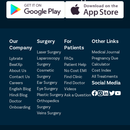
स्वत: सर्जिकल साइटचे दाढी करू नका. एक साधा कट साइटला
संक्रमित करू शकतो आणि गुंतागुंत होऊ शकतो.
तुमच्या शस्त्रक्रियेनंतर बदलण्यासाठी सैल सुती कपड्यांची जोडी
सोबत ठेवा.
शस्त्रक्रियेनंतरच्या रक्तस्रावासाठी वापरण्यासाठी मऊ सॅनिटरी
पॅडचा पॅक सोबत ठेवा.
Our
Surgery
For
Other Links
एडेनोमायोसिससाठी प्रिस्टिन केअर
Company
Patients
Laser Surgery
Medical Journal
स्त्रीरोगतज्ज्ञांकडे भेटीची वेळ कशी बुक
Laparoscopy
Pregnancy Due
Lybrate
FAQs
Surgery
Calculator
करावी?
BeatXp
Patient Help
Cosmetic
Cost Index
About Us
No Cost EMI
Surgery
All Treatments
Contact Us
Find Clinic
Patient Detail
प्रिस्टिन केअर स्त्रीरोगतज्ञाकडे अपॉइंटमेंट बुक करणे सोपे आहे. आम्हाला
Social Media
Ear Surgery
Careers
Find Doctor
थेट कॉल करा किंवा आमचा ‘बुक माय अपॉइंटमेंट’ फॉर्म भरा. हे तुम्हाला
Eye Surgery
English Blog
Videos
Patient Name
OTP
फक्त चार मूलभूत प्रश्न विचारेल जसे की ‘तुमचे नाव’, ‘संपर्क’, ‘रोगाचे नाव’
Plastic Surgery
Hindi Blog
Ask a Question
आणि ‘city’. फक्त ते भरा आणि ‘सबमिट’ वर क्लिक करा. आमचे वैद्यकीय
₹
Orthopedics
Doctor
समन्वयक तुम्हाला लवकरच कॉल करतील आणि तुम्हाला तुमच्या
Mobile Number
Surgery
Onboarding
Total Payable
आवडीच्या डॉक्टरांशी बोलण्यात मदत करतील.
Veins Surgery
Select City