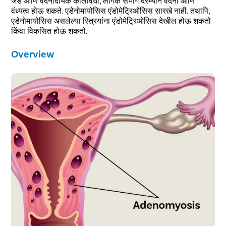
जड आणि वेदनादायक कालावधी, लैंगिक संभोग दरम्यान वेदना आणि
वंध्यत्व होऊ शकते. एडेनोमायोसिस एंडोमेट्रिओसिस सारखे नाही. तथापि,
एडेनोमायोसिस असलेल्या स्त्रियांना एंडोमेट्रिओसिस देखील होऊ शकतो
किंवा विकसित होऊ शकतो.
Overview