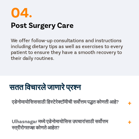
04.
Post Surgery Care
We offer follow-up consultations and instructions
including dietary tips as well as exercises to every
patient to ensure they have a smooth recovery to
their daily routines.
सतत विचारले जाणारे प्रश्न
एडेनोमायोसिससाठी हिस्टेरेक्टॉमीची सर्वोत्तम पद्धत कोणती आहे?
टोटल लॅप्रोस्कोपिक हिस्टेरेक्टॉमी (टी एलएच) हिस्टेरेक्टॉमीसाठी
Ulhasnagar मध्ये एडेनोमायोसिस उपचारांसाठी सर्वोत्तम
सर्वात प्रगत आणि कमीतकमी आक्रमक पद्धत आहे. कमीत कमी चीरा,
स्त्रीरोगतज्ज्ञ कोणते आहेत?
चांगली अचूकता, कमी रक्त कमी होणे, जलद स्त्राव आणि जलद
पुनर्प्राप्तीसाठी हे विशेषतः प्रसिद्ध आहे.