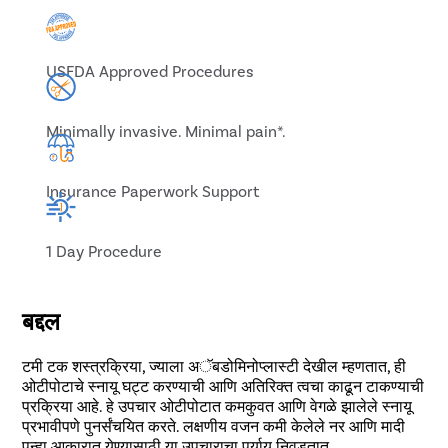
USFDA Approved Procedures
Minimally invasive. Minimal pain*.
Insurance Paperwork Support
1 Day Procedure
बद्दल
टमी टक शस्त्रक्रिया, ज्याला अॅबडोमिनोप्लास्टी देखील म्हणतात, ही
ओटीपोटाचे स्नायू घट्ट करण्याची आणि अतिरिक्त त्वचा काढून टाकण्याची
प्रक्रिया आहे. हे उपचार ओटीपोटात कमकुवत आणि वेगळे झालेले स्नायू
प्रभावीपणे पुनर्संचयित करते. लक्षणीय वजन कमी केलेले नर आणि मादी
पुन्हा आकारात येण्यासाठी या उपचाराचा पर्याय निवडतात.