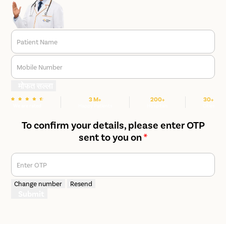
Patient Name
Mobile Number
मोफत सल्ला
3 M+
200+
30+
We are rated
Happy Patients
Hospitals
Cities
To confirm your details, please enter OTP
sent to you on
*
Enter OTP
Change number
Resend
Submit