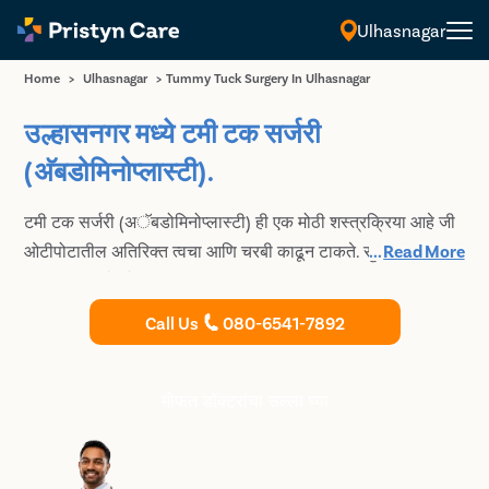
Ulhasnagar
Home
>
Ulhasnagar
>
Tummy Tuck Surgery In Ulhasnagar
उल्हासनगर मध्ये टमी टक सर्जरी
(अ‍ॅबडोमिनोप्लास्टी).
टमी टक सर्जरी (अॅबडोमिनोप्लास्टी) ही एक मोठी शस्त्रक्रिया आहे जी
ओटीपोटातील अतिरिक्त त्वचा आणि चरबी काढून टाकते. सुरक्षित आणि
...
Read More
प्रगत प्रक्रियेद्वारे टमी टक शस्त्रक्रिया करण्यासाठी उल्हासनगर मधील
तज्ञ आणि अत्यंत अनुभवी प्लास्टिक सर्जनचा सल्ला घ्या.
Call Us
080-6541-7892
मोफत डॉक्टरांचा सल्ला घ्या