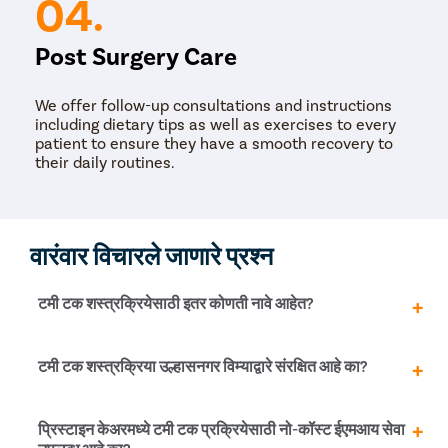
04.
Post Surgery Care
We offer follow-up consultations and instructions
including dietary tips as well as exercises to every
patient to ensure they have a smooth recovery to
their daily routines.
वारंवार विचारले जाणारे प्रश्न
टमी टक शस्त्रक्रियेसाठी इतर कोणती नावे आहेत?
टमी टक सर्जरीला अॅबडोमिनोप्लास्टी (पुरुष आणि मादी दोघांमध्ये)
टमी टक शस्त्रक्रिया उल्हासनगर विम्याद्वारे संरक्षित आहे का?
आणि मॉमी मेकओव्हर (केवळ महिलांमध्ये) असेही म्हणतात.
टमी टक शस्त्रक्रिया ही एक कॉस्मेटिक प्रक्रिया आहे. म्हणून, ही
प्रिस्टाइन केअरमध्ये टमी टक प्रक्रियेसाठी नो-कॉस्ट ईएमआय सेवा
पॉलिसी इतर कोणत्याही शहर उल्हासनगर मध्ये आरोग्य विम्याद्वारे