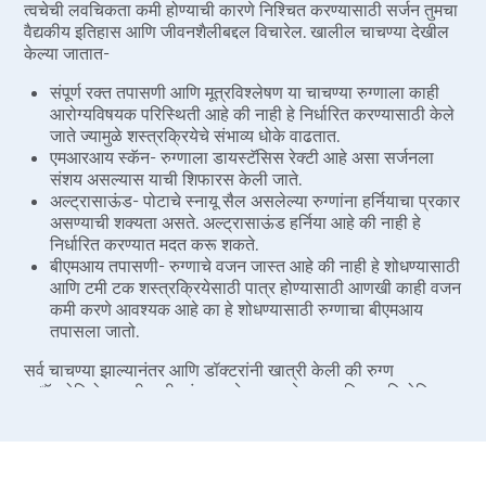
त्वचेची लवचिकता कमी होण्याची कारणे निश्चित करण्यासाठी सर्जन तुमचा
वैद्यकीय इतिहास आणि जीवनशैलीबद्दल विचारेल. खालील चाचण्या देखील
केल्या जातात-
संपूर्ण रक्त तपासणी आणि मूत्रविश्लेषण या चाचण्या रुग्णाला काही
आरोग्यविषयक परिस्थिती आहे की नाही हे निर्धारित करण्यासाठी केले
जाते ज्यामुळे शस्त्रक्रियेचे संभाव्य धोके वाढतात.
एमआरआय स्कॅन- रुग्णाला डायस्टॅसिस रेक्टी आहे असा सर्जनला
संशय असल्यास याची शिफारस केली जाते.
अल्ट्रासाऊंड- पोटाचे स्नायू सैल असलेल्या रुग्णांना हर्नियाचा प्रकार
असण्याची शक्यता असते. अल्ट्रासाऊंड हर्निया आहे की नाही हे
निर्धारित करण्यात मदत करू शकते.
बीएमआय तपासणी- रुग्णाचे वजन जास्त आहे की नाही हे शोधण्यासाठी
आणि टमी टक शस्त्रक्रियेसाठी पात्र होण्यासाठी आणखी काही वजन
कमी करणे आवश्यक आहे का हे शोधण्यासाठी रुग्णाचा बीएमआय
तपासला जातो.
सर्व चाचण्या झाल्यानंतर आणि डॉक्टरांनी खात्री केली की रुग्ण
अॅबडोमिनोप्लास्टीसाठी चांगला उमेदवार आहे, शस्त्रक्रिया नियोजित
आहे.
पद्धत