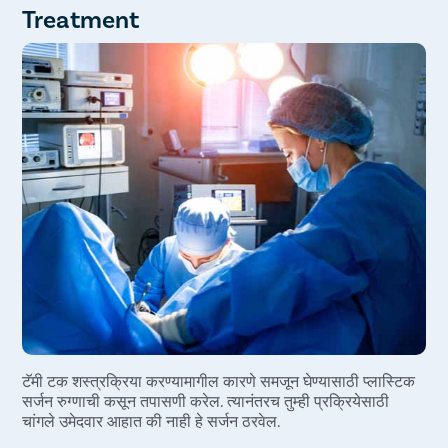
Treatment
प्रचंड रक्तस्त्राव
सेरोमा
हेमेटोमा
एक अनपेक्षित ठिकाण
त्वचेच्या संवेदनांमध्ये बदल
टॅमी टक शस्त्रक्रिया करण्यामागील कारणे समजून घेण्यासाठी प्लास्टिक
सर्जन रुग्णाची कसून तपासणी करेल. त्यानंतरच तुम्ही प्रक्रियेसाठी
चांगले उमेदवार आहात की नाही हे सर्जन ठरवेल.