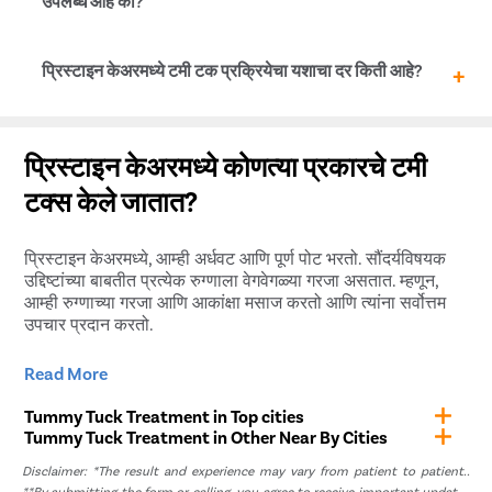
उपलब्ध आहे का?
संरक्षित केलेली नाही.
होय, प्रिस्टाइन केअरमध्ये, ज्यांना टमी टक शस्त्रक्रिया करायची आहे
प्रिस्टाइन केअरमध्ये टमी टक प्रक्रियेचा यशाचा दर किती आहे?
त्यांना आम्ही विनाशुल्क EMI सेवा देऊ करतो. या सेवेमुळे रुग्णांना
उपचारासाठी सुलभ हप्त्यांमध्ये पैसे देता येतात. सेवेबद्दल आणि त्याच्या
अटी आणि शर्तींबद्दल अधिक जाणून घेण्यासाठी, आमच्या वैद्यकीय
प्रिस्टाइन केअरमध्ये, टमी टक प्रक्रियेचा यश दर 95% पेक्षा जास्त
समन्वयकाशी बोला.
आहे. बहुतेक प्रकरणांमध्ये, आमच्या रूग्णांना तत्काळ फरक जाणवतो
प्रिस्टाइन केअरमध्ये कोणत्या प्रकारचे टमी
आणि ते परिणामांवर समाधानी असतात.
टक्स केले जातात?
प्रिस्टाइन केअरमध्ये, आम्ही अर्धवट आणि पूर्ण पोट भरतो. सौंदर्यविषयक
उद्दिष्टांच्या बाबतीत प्रत्येक रुग्णाला वेगवेगळ्या गरजा असतात. म्हणून,
आम्ही रुग्णाच्या गरजा आणि आकांक्षा मसाज करतो आणि त्यांना सर्वोत्तम
उपचार प्रदान करतो.
Read More
अर्धवट किंवा लहान पोट टक
Tummy Tuck Treatment in Top cities
या प्रकारचा टमी-टक फक्त पोटाच्या खालच्या भागात म्हणजेच बेली
Tummy Tuck Treatment in Other Near By Cities
बटणाच्या खाली केला जातो. या प्रक्रियेमध्ये क्षेत्राच्या खाली असलेल्या
स्नायूंच्या ऊतींना घट्ट करणे आणि अतिरिक्त त्वचा काढून टाकणे
Disclaimer: *The result and experience may vary from patient to patient..
समाविष्ट आहे. शस्त्रक्रिया फक्त खालच्या ओटीपोटावर कार्य करत
**By submitting the form or calling, you agree to receive important updates