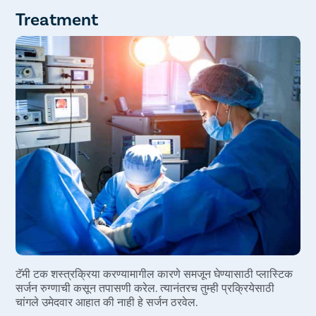
कात्रीमध्ये तणाव
संसर्ग
Treatment
प्रचंड रक्तस्त्राव
सेरोमा
हेमेटोमा
एक अनपेक्षित ठिकाण
त्वचेच्या संवेदनांमध्ये बदल
टॅमी टक शस्त्रक्रिया करण्यामागील कारणे समजून घेण्यासाठी प्लास्टिक
सर्जन रुग्णाची कसून तपासणी करेल. त्यानंतरच तुम्ही प्रक्रियेसाठी
चांगले उमेदवार आहात की नाही हे सर्जन ठरवेल.