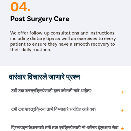
04.
Post Surgery Care
We offer follow-up consultations and instructions
including dietary tips as well as exercises to every
patient to ensure they have a smooth recovery to
their daily routines.
वारंवार विचारले जाणारे प्रश्न
टमी टक शस्त्रक्रियेसाठी इतर कोणती नावे आहेत?
टमी टक सर्जरीला अॅबडोमिनोप्लास्टी (पुरुष आणि मादी दोघांमध्ये)
टमी टक शस्त्रक्रिया ठाणे विम्याद्वारे संरक्षित आहे का?
आणि मॉमी मेकओव्हर (केवळ महिलांमध्ये) असेही म्हणतात.
टमी टक शस्त्रक्रिया ही एक कॉस्मेटिक प्रक्रिया आहे. म्हणून, ही
प्रिस्टाइन केअरमध्ये टमी टक प्रक्रियेसाठी नो-कॉस्ट ईएमआय सेवा