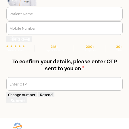
Patient Name
Mobile Number
मोफत सल्ला
3 M+
200+
30+
We are rated
Happy Patients
Hospitals
Cities
To confirm your details, please enter OTP
sent to you on
*
Enter OTP
Change number
Resend
Submit