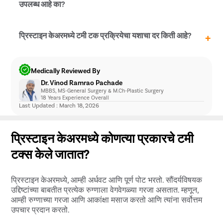
पॉलिसी इतर कोणत्याही शहर ठाणे मध्ये आरोग्य विम्याद्वारे संरक्षित
उपलब्ध आहे का?
केलेली नाही.
होय, प्रिस्टाइन केअरमध्ये, ज्यांना टमी टक शस्त्रक्रिया करायची आहे
प्रिस्टाइन केअरमध्ये टमी टक प्रक्रियेचा यशाचा दर किती आहे?
त्यांना आम्ही विनाशुल्क EMI सेवा देऊ करतो. या सेवेमुळे रुग्णांना
उपचारासाठी सुलभ हप्त्यांमध्ये पैसे देता येतात. सेवेबद्दल आणि त्याच्या
अटी आणि शर्तींबद्दल अधिक जाणून घेण्यासाठी, आमच्या वैद्यकीय
प्रिस्टाइन केअरमध्ये, टमी टक प्रक्रियेचा यश दर 95% पेक्षा जास्त
Medically Reviewed By
समन्वयकाशी बोला.
आहे. बहुतेक प्रकरणांमध्ये, आमच्या रूग्णांना तत्काळ फरक जाणवतो
Dr. Vinod Ramrao Pachade
आणि ते परिणामांवर समाधानी असतात.
MBBS, MS-General Surgery & M.Ch-Plastic Surgery
18 Years Experience Overall
Last Updated : March 18, 2026
प्रिस्टाइन केअरमध्ये कोणत्या प्रकारचे टमी
टक्स केले जातात?
प्रिस्टाइन केअरमध्ये, आम्ही अर्धवट आणि पूर्ण पोट भरतो. सौंदर्यविषयक
उद्दिष्टांच्या बाबतीत प्रत्येक रुग्णाला वेगवेगळ्या गरजा असतात. म्हणून,
आम्ही रुग्णाच्या गरजा आणि आकांक्षा मसाज करतो आणि त्यांना सर्वोत्तम
उपचार प्रदान करतो.