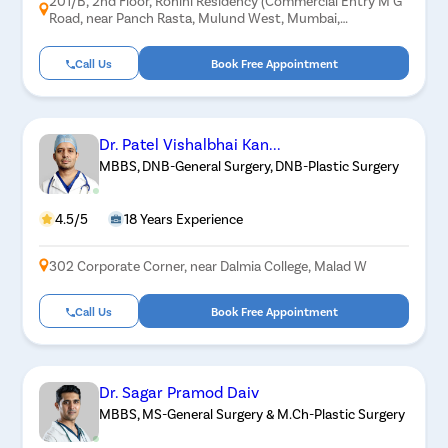
201/B, 2nd Floor, Rohini Residency (Commercial Entry M G
Road, near Panch Rasta, Mulund West, Mumbai,
Maharashtra 400080
Call Us
Book Free Appointment
Dr. Patel Vishalbhai Kan...
MBBS, DNB-General Surgery, DNB-Plastic Surgery
4.5/5
18 Years Experience
302 Corporate Corner, near Dalmia College, Malad W
Call Us
Book Free Appointment
Dr. Sagar Pramod Daiv
MBBS, MS-General Surgery & M.Ch-Plastic Surgery