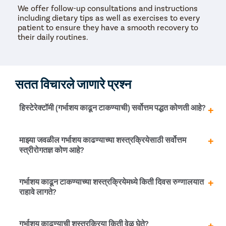
We offer follow-up consultations and instructions
including dietary tips as well as exercises to every
patient to ensure they have a smooth recovery to
their daily routines.
सतत विचारले जाणारे प्रश्न
हिस्टेरेक्टॉमी (गर्भाशय काढून टाकण्याची) सर्वोत्तम पद्धत कोणती आहे?
सामान्यतः, योनीतून हिस्टेरेक्टॉमी ही गर्भाशय काढून टाकण्याची सर्वोत्तम
माझ्या जवळील गर्भाशय काढण्याच्या शस्त्रक्रियेसाठी सर्वोत्तम
पद्धत मानली जाते. तथापि, हे केवळ गर्भाशयाच्या वाढीच्या प्रकरणांमध्ये
स्त्रीरोगतज्ञ कोण आहे?
पारंपारिकपणे केले जाऊ शकते. फायब्रॉइड्स, जड कालावधी किंवा
एंडोमेट्रिओसिस यांसारख्या इतर कोणत्याही कारणास्तव शस्त्रक्रिया
सुचवली जाते, तेव्हा टोटल लेप्रोस्कोपिक हिस्टेरेक्टॉमी (TLH) ही
प्रिस्टिन केअर स्त्रीरोग तज्ञ हे ठाणे मधील काही सर्वात प्रतिष्ठित
गर्भाशय काढून टाकण्याच्या शस्त्रक्रियेमध्ये किती दिवस रुग्णालयात
सर्वात प्रगत आणि कमीतकमी हल्ल्याची पद्धत आहे. हे देखील
आणि विश्वासू महिला OB- स्त्रीरोग तज्ञ आहेत. आम्ही लेसर आणि
राहावे लागते?
लॅपरोस्कोपिक साधनांचा वापर करून योनिमार्गाद्वारे गर्भाशय काढून
लेप्रोस्कोपी-आधारित किमान प्रवेश शस्त्रक्रिया (MAS) मध्ये तज्ञ
टाकते. हे विशेषतः त्याच्या कमीतकमी चीरा, चांगले अचूकता, कमी रक्त
आहोत आणि सरासरी 10-20 वर्षांचा अनुभव आहे.
कमी होणे, जलद स्त्राव आणि जलद पुनर्प्राप्तीसाठी प्रसिद्ध आहे.
हॉस्पिटलायझेशनसाठी आवश्यक दिवसांची संख्या हिस्टेरेक्टॉमीच्या
गर्भाशय काढण्याची शस्त्रक्रिया किती वेळ घेते?