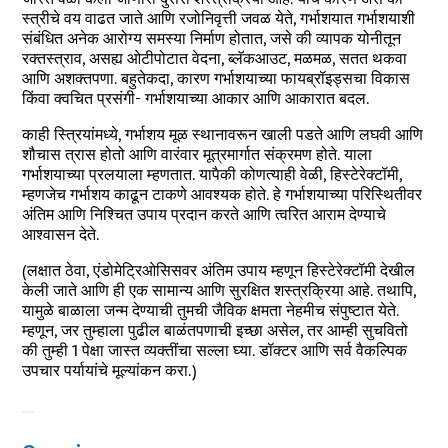
स्त्रीचे वय वाढत जाते आणि रजोनिवृत्ती जवळ येते, गर्भाशयात गर्भाशयाशी
संबंधित अनेक आरोग्य समस्या निर्माण होतात, जसे की व्यापक योनीतून
रक्तस्त्राव, असह्य ओटीपोटात वेदना, ब्लॅकआउट, मळमळ, सतत थकवा
आणि अशक्तपणा. बहुतेकदा, कारण गर्भाशयाच्या फायब्रॉइड्सचा विकास
किंवा क्वचित प्रसंगी- गर्भाशयाच्या आकार आणि आकारात बदल.
काही स्त्रियांमध्ये, गर्भाशय मूळ स्थानावरून खाली पडते आणि लघवी आणि
शौचास त्रास होतो आणि वारंवार मूत्रमार्गात संक्रमण होते. याला
गर्भाशयाच्या प्रलयाला म्हणतात. यापैकी कोणत्याही वेळी, हिस्टेरेक्टॉमी,
म्हणजेच गर्भाशय काढून टाकणे आवश्यक होते. हे गर्भाशयाच्या परिस्थितीवर
अंतिम आणि निश्चित उपाय प्रदान करते आणि त्वरित आराम देण्याचे
आश्वासन देते.
(लक्षात ठेवा, एंडोमेट्रिओसिसवर अंतिम उपाय म्हणून हिस्टेरेक्टॉमी देखील
केली जाते आणि ही एक सामान्य आणि सुरक्षित शस्त्रक्रिया आहे. तथापि,
यामुळे बाळाला जन्म देण्याची तुमची जैविक क्षमता नेहमीच संपुष्टात येते.
म्हणून, जर तुम्हाला पुढील बाळंतपणाची इच्छा असेल, तर आम्ही सुचवितो
की तुम्ही 1 पेक्षा जास्त व्यक्तींचा सल्ला घ्या. डॉक्टर आणि सर्व वैकल्पिक
उपचार पर्यायांचे मूल्यांकन करा.)