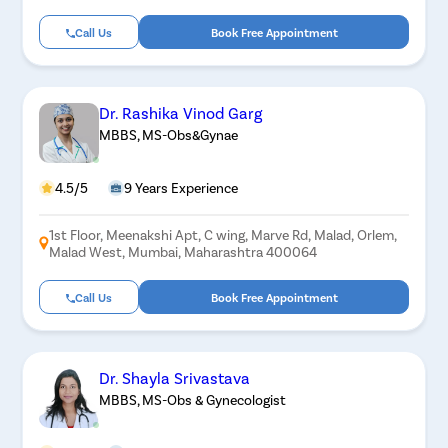
Call Us
Book Free Appointment
Dr. Rashika Vinod Garg
MBBS, MS-Obs&Gynae
4.5/5
9 Years Experience
1st Floor, Meenakshi Apt, C wing, Marve Rd, Malad, Orlem,
Malad West, Mumbai, Maharashtra 400064
Call Us
Book Free Appointment
Dr. Shayla Srivastava
MBBS, MS-Obs & Gynecologist