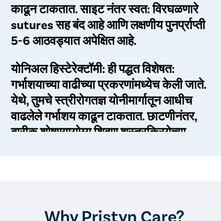
काढून टाकतात. साइट नंतर स्वत: विरघळणारे
sutures सह बंद आहे आणि लक्षणीय पुनर्प्राप्ती
5-6 आठवड्यात अपेक्षित आहे.
योनिअल हिस्टेरेक्टॉमी: ही पद्धत विशेषत:
गर्भाशयाच्या वाढीच्या प्रकरणांमध्येच केली जाते.
येथे, तुमचे स्त्रीरोगतज्ञ योनीमार्गातून आधीच
वाढलेले गर्भाशय काढून टाकतात. छाटणीनंतर,
बारीक शोषण्यायोग्य शिवण शस्त्रक्रियेच्या
जागेजवळ बनवले जाते. ओटीपोटाच्या
हिस्टेरेक्टॉमीपेक्षा ही प्रक्रिया तुलनेने सोपी आहे
आणि 1-2 आठवड्यांत लक्षणीय पुनर्प्राप्ती
अपेक्षित आहे.
Why Pristyn Care?