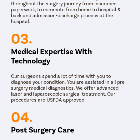
throughout the surgery journey from insurance
वापरून गर्भाशय आणि त्याचे समर्थन करणारे
paperwork, to commute from home to hospital &
अवयव वेगळे केले जातात. एकदा वेगळे
back and admission-discharge process at the
hospital.
झाल्यानंतर, योनिमार्गाद्वारे गर्भाशय काढून टाकले
03.
जाते. बहुतेक लॅप्रोस्कोपिक कीहोल (अर्धा इंच
पेक्षा कमी) स्वतःच बरे होतात, तर 1 सेमी पेक्षा मोठे
Medical Expertise With
एक कीहोल सिवनीने बंद केले जाते. जन्म
Technology
कालव्याच्या मार्गावर काही शिव्याही बनवल्या
जातात. तथापि, ओटीपोटाच्या हिस्टेरेक्टॉमीच्या
Our surgeons spend a lot of time with you to
diagnose your condition. You are assisted in all pre-
तुलनेत ते फारच कमी आहेत आणि 1-2
surgery medical diagnostics. We offer advanced
laser and laparoscopic surgical treatment. Our
आठवड्यांच्या आत पुनर्प्राप्तीची अपेक्षा केली
procedures are USFDA approved.
जाऊ शकते.
04.
Post Surgery Care