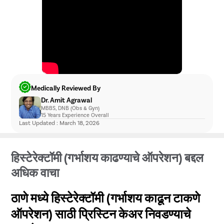
प्रमुख रुग्णालयांशी संबंधित आहोत. तुमच्या जवळच्या प्रिस्टीन
केअर-संबंधित हॉस्पिटलची माहिती घेण्यासाठी आम्हाला थेट कॉल
करा.
Medically Reviewed By
Dr. Amit Agrawal
MBBS, DNB (Obs & Gyn)
15 Years Experience Overall
Last Updated : March 18, 2026
हिस्टेरेक्टॉमी (गर्भाशय काढण्याचे ऑपरेशन) बद्दल
अधिक वाचा
ठाणे मध्ये हिस्टेरेक्टॉमी (गर्भाशय काढून टाकणे
ऑपरेशन) साठी प्रिस्टिन केअर निवडण्याचे