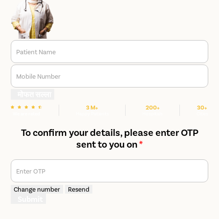
Patient Name
Mobile Number
मोफत सल्ला
3 M+
200+
30+
We are rated
Happy Patients
Hospitals
Cities
To confirm your details, please enter OTP
sent to you on
*
Enter OTP
Change number
Resend
Submit