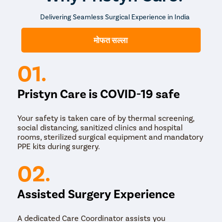
टोटल लॅप्रोस्कोपिक हिस्टेरेक्टॉमी (TLH): येथे,
प्रगत वैद्यकीय उपकरण वापरून गर्भाशय काढले
Delivering Seamless Surgical Experience in India
जाते- लॅपरोस्कोप, म्हणजेच कॅमेरा आणि त्याच्या
मोफत सल्ला
शेवटी प्रकाश असलेले एक लहान, विशेष
कॅथेटर.
01.
Pristyn Care is COVID-19 safe
प्रथम, तुमचे स्त्रीरोगतज्ज्ञ तुमच्या खालच्या
ओटीपोटात 4-5 कीहोल-आकाराचे पोर्ट
Your safety is taken care of by thermal screening,
बनवतात आणि लेप्रोस्कोप घालतात. लॅपरोस्कोप
social distancing, sanitized clinics and hospital
rooms, sterilized surgical equipment and mandatory
अन्यथा लहान दिसण्यासाठी मोठे दृश्य देते आणि
PPE kits during surgery.
अरुंद अवयव. त्यामुळे तुमच्या सर्जनला चांगल्या
02.
स्पष्टतेसह अधिक अचूकता प्राप्त करण्यात
मदत होते.
Assisted Surgery Experience
नंतर रक्त कमी होण्यासाठी अल्ट्रासोनिक ऊर्जा
A dedicated Care Coordinator assists you