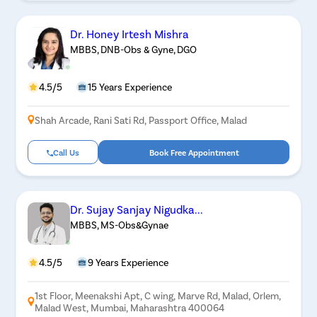
Dr. Honey Irtesh Mishra
MBBS, DNB-Obs & Gyne, DGO
4.5/5
15 Years Experience
Shah Arcade, Rani Sati Rd, Passport Office, Malad
Call Us
Book Free Appointment
Dr. Sujay Sanjay Nigudka...
MBBS, MS-Obs&Gynae
4.5/5
9 Years Experience
1st Floor, Meenakshi Apt, C wing, Marve Rd, Malad, Orlem,
Malad West, Mumbai, Maharashtra 400064