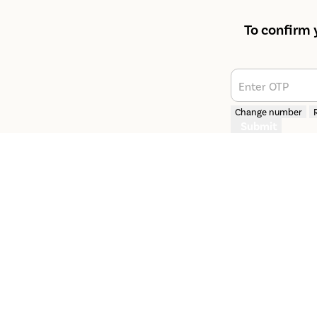
To confirm 
Enter OTP
Change number
Submit