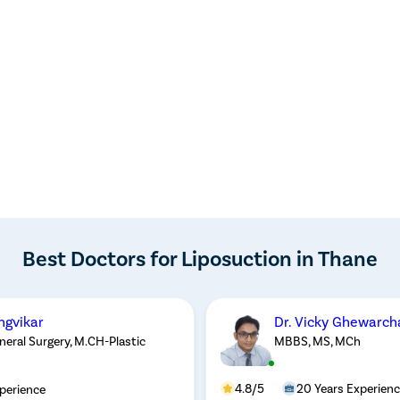
Best Doctors for Liposuction in Thane
ngvikar
Dr. Vicky Ghewarcha
eral Surgery, M.CH-Plastic
MBBS, MS, MCh
4.8/5
20 Years Experien
perience