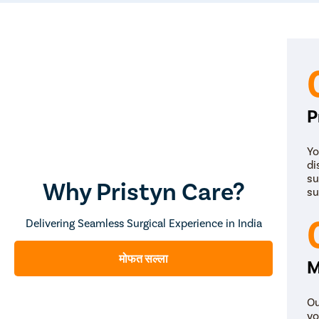
P
Yo
di
su
Why Pristyn Care?
su
Delivering Seamless Surgical Experience in India
मोफत सल्ला
M
Ou
yo