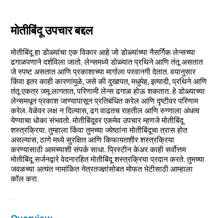
मोतीबिंदू उपचार बद्दल
मोतीबिंदू हा डोळ्यांचा एक विकार आहे जो डोळ्यांच्या नैसर्गिक लेन्सच्या
ढगाळपणाने दर्शविला जातो. लेन्समध्ये डोळ्यात प्रथिने आणि तंतू असतात
जे स्पष्ट असतात आणि प्रकाशाच्या मार्गाला परवानगी देतात. वयानुसार
किंवा इतर काही कारणांमुळे, जसे की दुखापत, मधुमेह, इत्यादी, प्रथिने आणि
तंतू एकत्र जमू लागतात, परिणामी लेन्स ढगाळ होऊ शकतात. हे डोळ्याच्या
लेन्समधून प्रकाश जाण्यापासून प्रतिबंधित करेल आणि दृष्टीवर परिणाम
करेल. वेळेवर लक्ष न दिल्यास, ढग वाढतच राहतील आणि रुग्णाला अंधत्व
येण्याचा धोका संभवतो. मोतीबिंदूवर एकमेव उपचार म्हणजे मोतीबिंदू
शस्त्रक्रिया. तुम्हाला किंवा तुमच्या ज्येष्ठांना मोतीबिंदूचा त्रास होत
असल्यास, ठाणे मध्ये सुरक्षित आणि किफायतशीर शस्त्रक्रिया
करण्यासाठी आमच्याशी संपर्क साधा. प्रिस्टीन केअर काही सर्वोत्तम
मोतीबिंदू सर्जनद्वारे वेदनारहित मोतीबिंदू शस्त्रक्रिया प्रदान करते. तुमच्या
जवळच्या अत्यंत नामांकित नेत्रतज्ज्ञांसोबत मोफत भेटीसाठी आम्हाला
कॉल करा.
Overview