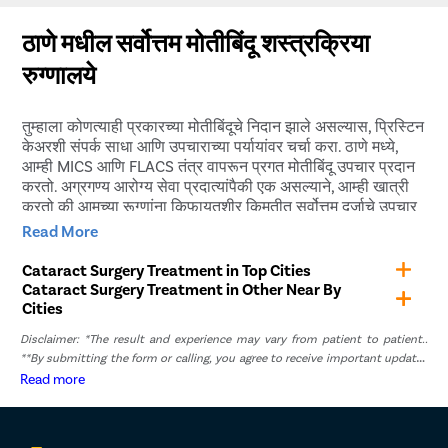
ठाणे मधील सर्वोत्तम मोतीबिंदू शस्त्रक्रिया
रुग्णालये
तुम्हाला कोणत्याही प्रकारच्या मोतीबिंदूचे निदान झाले असल्यास, प्रिस्टिन
केअरशी संपर्क साधा आणि उपचाराच्या पर्यायांवर चर्चा करा. ठाणे मध्ये,
आम्ही MICS आणि FLACS तंत्र वापरून प्रगत मोतीबिंदू उपचार प्रदान
करतो. अग्रगण्य आरोग्य सेवा प्रदात्यांपैकी एक असल्याने, आम्ही खात्री
करतो की आमच्या रूग्णांना किफायतशीर किमतीत सर्वोत्तम दर्जाचे उपचार
मिळतील.
Read More
आम्ही ठाणे मधील सर्वोत्कृष्ट मोतीबिंदू रुग्णालयांसह भागीदारी केली आहे
Cataract Surgery Treatment in Top Cities
ज्यात नवीनतम USFDA-मान्य शस्त्रक्रिया आणि निदान साधने आहेत.
Cataract Surgery Treatment in Other Near By
आमचे डॉक्टर सर्व प्रकारच्या मोतीबिंदू शस्त्रक्रियांमध्ये पारंगत आहेत
Cities
आणि त्यांना कमीतकमी हल्ल्याच्या प्रक्रियेचे विशेष प्रशिक्षण आहे. अत्यंत
Disclaimer: *The result and experience may vary from patient to patient..
अनुभवी मोतीबिंदू सर्जनद्वारे शस्त्रक्रिया केली जाईल हे जाणून तुम्ही
**By submitting the form or calling, you agree to receive important updates
निश्चिंत राहू शकता. प्रिस्टीन केअर उपचाराच्या प्रत्येक पैलूची काळजी
and marketing communications.
Read more
घेते आणि त्रास-मुक्त अनुभवासाठी संपूर्ण प्रवासात मदत पुरवते.
मोतीबिंदू शस्त्रक्रियेची तयारी कशी करावी?