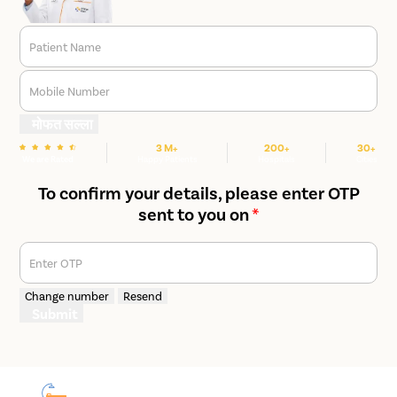
Patient Name
Mobile Number
मोफत सल्ला
3 M+
200+
30+
We are Rated
Happy Patients
Hospitals
Cities
To confirm your details, please enter OTP
sent to you on
*
Enter OTP
Change number
Resend
Submit