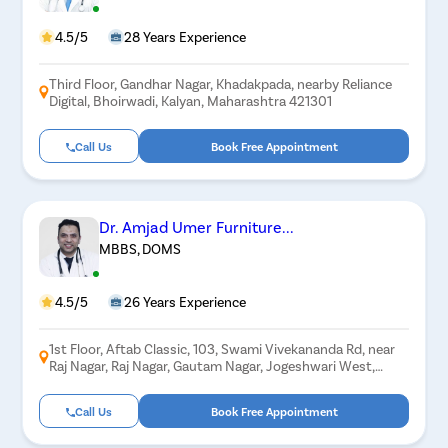
4.5/5
28 Years Experience
Third Floor, Gandhar Nagar, Khadakpada, nearby Reliance
Digital, Bhoirwadi, Kalyan, Maharashtra 421301
Call Us
Book Free Appointment
Dr. Amjad Umer Furniture...
MBBS, DOMS
4.5/5
26 Years Experience
1st Floor, Aftab Classic, 103, Swami Vivekananda Rd, near
Raj Nagar, Raj Nagar, Gautam Nagar, Jogeshwari West,
Mumbai, Maharashtra 400102
Call Us
Book Free Appointment