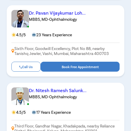
Dr. Pavan Vijaykumar Loh...
MBBS, MD-Ophthalmology
4.5/5
23 Years Experience
Sixth Floor, Goodwill Excellency, Plot No 88, nearby
Tanishq Jewler, Vashi, Mumbai, Maharashtra 400703
Call Us
Book Free Appointment
Dr. Nitesh Ramesh Salunk...
MBBS, MD-Ophthalmology
4.5/5
17 Years Experience
Third Floor, Gandhar Nagar, Khadakpada, nearby Reliance
Digital, Bhoirwadi, Kalyan, Maharashtra 421301