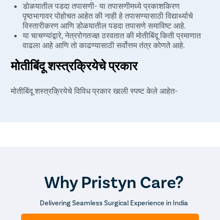
डोळयातील पडदा तपासणी- या तपासणीमध्ये प्रकाशकिरण
पृष्ठभागावर पोहोचत आहेत की नाही हे तपासण्यासाठी विद्यार्थ्याचे
विस्तारीकरण आणि डोळयातील पडदा तपासणे समाविष्ट आहे.
या चाचण्यांद्वारे, नेत्ररोगतज्ज्ञ ठरवतात की मोतीबिंदू किती प्रमाणात
वाढला आहे आणि तो काढण्यासाठी सर्वोत्तम तंत्र कोणते आहे.
मोतीबिंदू शस्त्रक्रियेचे प्रकार
मोतीबिंदू शस्त्रक्रियेचे विविध प्रकार खाली स्पष्ट केले आहेत-
फॅकोइमुल्सिफिकेशन- या तंत्रामध्ये लेन्सचा ढगाळ भाग तोडण्यासाठी
किंवा इमल्सीफाय करण्यासाठी अल्ट्रासाऊंड प्रोबचा वापर केला
जातो. लेन्समध्ये प्रवेश करण्यासाठी कॉर्नियामध्ये लहान चीरे केले
जातात आणि मोतीबिंदू काढण्यासाठी प्रोब डोळ्यात घातला जातो.
एक्स्ट्राकॅप्सुलर कॅटरॅक्ट एक्सट्रॅक्शन- या तंत्रात, लवचिक लेन्स
कॅप्सूल वगळता बहुतेक ढगाळ लेन्स काढल्या जातात. कृत्रिम लेन्स
बसवण्यासाठी ते जागेवर सोडले जाते. या तंत्रात कॉर्निया किंवा
Why Pristyn Care?
स्क्लेरामध्ये केलेला चीरा सुमारे 10-12 मिमी आहे.
इंट्राकॅप्सुलर मोतीबिंदू एक्सट्रॅक्शन- या तंत्रात संपूर्ण लेन्स आणि
त्याची कॅप्सूल काढण्यासाठी डोळ्यात मोठा चीरा घालणे समाविष्ट आहे.
Delivering Seamless Surgical Experience in India
मोतीबिंदू काढल्यानंतर, सिवनांच्या सहाय्याने डोळ्यात आधीच्या
चेंबरच्या लेन्सचे रोपण केले जाते.