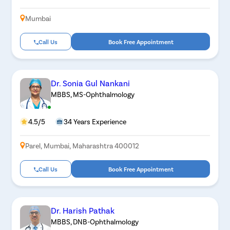
Mumbai
Call Us
Book Free Appointment
Dr. Sonia Gul Nankani
MBBS, MS-Ophthalmology
4.5/5
34 Years Experience
Parel, Mumbai, Maharashtra 400012
Call Us
Book Free Appointment
Dr. Harish Pathak
MBBS, DNB-Ophthalmology