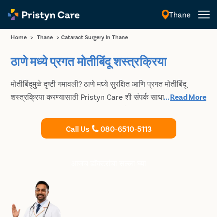
Thane
मराठी
Home
>
Thane
>
Cataract Surgery In Thane
ठाणे मध्ये प्रगत मोतीबिंदू शस्त्रक्रिया
मोतीबिंदूमुळे दृष्टी गमावली? ठाणे मध्ये सुरक्षित आणि प्रगत मोतीबिंदू
शस्त्रक्रिया करण्यासाठी Pristyn Care शी संपर्क साधा. समस्येचे
...
Read More
निराकरण करण्यासाठी आणि दृष्टी टिकवून ठेवण्यासाठी आम्ही कमीतकमी
आक्रमक तंत्रांचा वापर करतो. आमच्या मोतीबिंदूच्या डॉक्टरांशी विनामूल्य
Call Us
080-6510-5113
सल्लामसलत बुक करा आणि तुमच्या उपचार पर्यायांबद्दल तपशीलवार चर्चा
करा.
आजच डॉक्टरांचा सल्ला घ्या