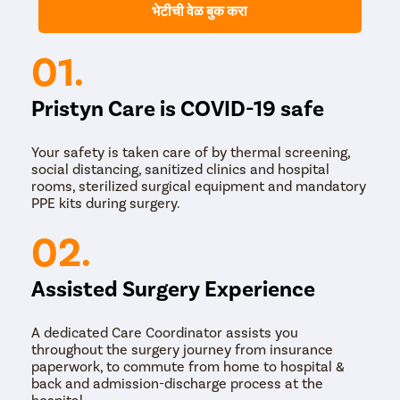
भेटीची वेळ बुक करा
Microincision मोतीबिंदू शस्त्रक्रिया- डोळ्यात 1.8 मि.मी.चा चीरा
टाकून हे कमीतकमी हल्ल्याचे तंत्र केले जाते. ढगाळ लेन्स काढून
टाकण्यासाठी स्व-उपचार करणारी स्क्लेरल बोगदा जखम तयार केली
01.
जाते.
फेमटोसेकंद लेझर-सहाय्यित मोतीबिंदू शस्त्रक्रिया- मोतीबिंदू
काढण्याचे हे सर्वात लोकप्रिय आणि कमीतकमी हल्ल्याचे तंत्र आहे.
Pristyn Care is COVID-19 safe
शस्त्रक्रियेमध्ये चीरा बनवण्यासाठी आणि लेन्सचा ढगाळ भाग काढून
टाकण्यासाठी फेमटोसेकंद लेसरचा वापर केला जातो.
Your safety is taken care of by thermal screening,
social distancing, sanitized clinics and hospital
रुग्णाच्या स्थितीचे निदान केल्यानंतर मोतीबिंदू काढण्यासाठी सर्वात योग्य
rooms, sterilized surgical equipment and mandatory
तंत्र निवडले जाते. प्रिस्टिन केअरमध्ये, रुग्णाच्या स्थितीनुसार आम्ही या
PPE kits during surgery.
सर्व तंत्रांचा फायदा घेतो.
02.
मोतीबिंदू शस्त्रक्रिया प्रक्रिया
Assisted Surgery Experience
मोतीबिंदू शस्त्रक्रिया प्रक्रिया खालील चरणांमध्ये केली जाते-
शस्त्रक्रियेदरम्यान तुम्ही जागे व्हाल म्हणून तुम्हाला आराम करण्यास
A dedicated Care Coordinator assists you
मदत करण्यासाठी तुम्हाला शामक औषध दिले जाईल.
throughout the surgery journey from insurance
वैद्यकीय पथक तुम्हाला OT मध्ये घेऊन जाईल आणि डोळे सोडून तुमचे
paperwork, to commute from home to hospital &
शरीर पूर्णपणे झाकले जाईल.
back and admission-discharge process at the
डोळे स्वच्छ केले जातील, आणि ढगाळ लेन्समध्ये प्रवेश करण्यासाठी
hospital.