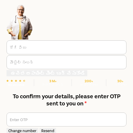
రోగి పేరు
మొబైల్ నంబర్
ఉచిత అపాయింట్ మెంట్ బుక్ చేసుకోండి
3 M+
200+
30+
We are rated
హ్యాపీ పేషెంట్స్
ఆసుపత్రులు
నగరాలు
To confirm your details, please enter OTP
sent to you on
*
Enter OTP
Change number
Resend