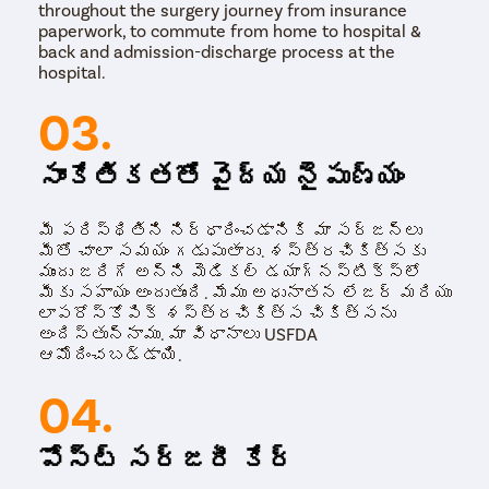
throughout the surgery journey from insurance
చేస్తారు. ఇది పొత్తికడుపులో ఏ ఇతర అవయవానికి
paperwork, to commute from home to hospital &
గాయం కాకుండా అండాశయాల నుండి తిత్తులను ఖచ్చితంగా
back and admission-discharge process at the
తొలగించడానికి సర్జన్‌ని అనుమతిస్తుంది.
hospital.
03.
సాంకేతికతతో వైద్య నైపుణ్యం
మీ పరిస్థితిని నిర్ధారించడానికి మా సర్జన్లు
మీతో చాలా సమయం గడుపుతారు. శస్త్రచికిత్సకు
ముందు జరిగే అన్ని మెడికల్ డయాగ్నస్టిక్స్‌లో
మీకు సహాయం అందుతుంది. మేము అధునాతన లేజర్ మరియు
లాపరోస్కోపిక్ శస్త్రచికిత్స చికిత్సను
అందిస్తున్నాము. మా విధానాలు USFDA
ఆమోదించబడ్డాయి.
04.
పోస్ట్ సర్జరీ కేర్