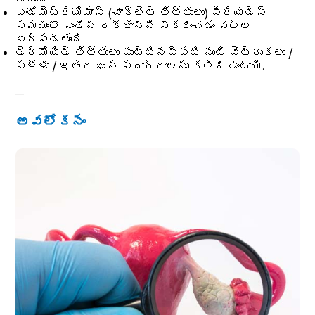
ఎండోమెట్రియోమాస్ (చాక్లెట్ తిత్తులు) పీరియడ్స్
సమయంలో ఎండిన రక్తాన్ని సేకరించడం వల్ల
ఏర్పడుతుంది
డెర్మోయిడ్ తిత్తులు పుట్టినప్పటి నుండి వెంట్రుకలు /
పళ్ళు / ఇతర ఘన పదార్ధాలను కలిగి ఉంటాయి.
అవలోకనం