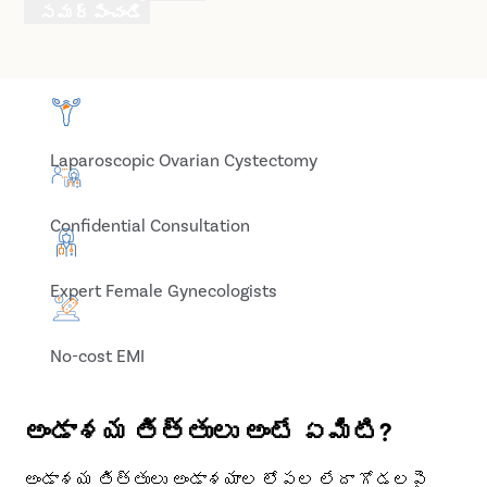
సమర్పించండి
Laparoscopic Ovarian Cystectomy
Confidential Consultation
Expert Female Gynecologists
No-cost EMI
అండాశయ తిత్తులు అంటే ఏమిటి?
అండాశయ తిత్తులు అండాశయాల లోపల లేదా గోడలపై