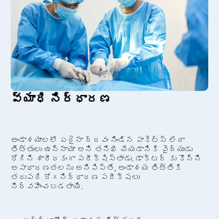
వ్యాధి నిర్ధారణ
అండాశయాలలో ఏదైనా ద్రవం నిండిన పాకెట్స్ లేదా
తిత్తులు ఉన్నాయా అని తనిఖీ చేయడానికి వైద్యుడు
రోగిని శారీరకంగా పరీక్షిస్తాడు. డాక్టర్ కు కొన్ని
అసాధారణతలను అనిపిస్తే, అండాశయ తిత్తికి
తదుపరి రోగనిర్ధారణ పరీక్షలు
నిర్వహించబడతాయి.