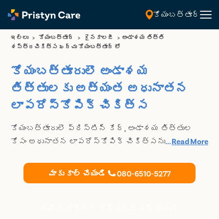
కోయంబత్తూర్
తెలుగు
ఇల్లు
>
కోయంబత్తూర్
>
గైనకాలజీ
>
అండాశయ తిత్తి
శస్త్రచికిత్స ఖర్చు కోయంబత్తూర్ లో
కోయంబత్తూరులొ అండాశయ
తిత్తులకు అత్యంత అధునాతన
లాపరోస్కోపిక్ చికిత్స
కోయంబత్తూరులొ ప్రిస్టిన్ కేర్, అండాశయ తిత్తుల
కోసం అధునాతన లాపరోస్కోపిక్ చికిత్సను అందిస్తుంది.
...
Read More
ఉత్తమ అండాశయ తిత్తి చికిత్స గురించి మరింత
తెలుసుకోవడానికి మమ్మల్ని సంప్రదించండి.
మాకు కాల్ చేయండి
080-6510-5277
ఉచిత డాక్టర్ కన్సల్టేషన్ పొందండి