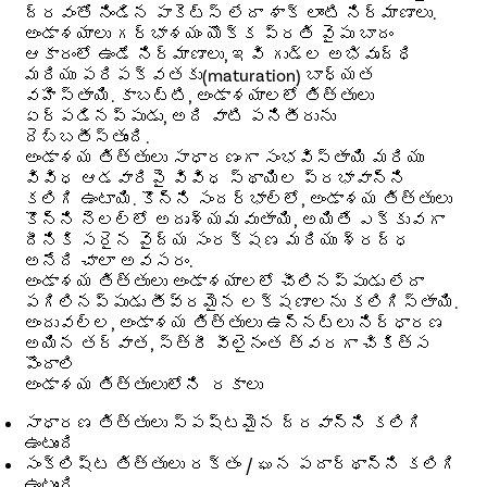
ద్రవంతో నిండిన పాకెట్స్ లేదా శాక్ లాంటి నిర్మాణాలు.
అండాశయాలు గర్భాశయం యొక్క ప్రతి వైపు బాదం
ఆకారంలో ఉండే నిర్మాణాలు, ఇవి గుడ్ల అభివృద్ధి
మరియు పరిపక్వతకు(maturation) బాధ్యత
వహిస్తాయి. కాబట్టి, అండాశయాలలో తిత్తులు
ఏర్పడినప్పుడు, అది వాటి పనితీరును
దెబ్బతీస్తుంది.
అండాశయ తిత్తులు సాధారణంగా సంభవిస్తాయి మరియు
వివిధ ఆడవారిపై వివిధ స్థాయిల ప్రభావాన్ని
కలిగి ఉంటాయి. కొన్ని సందర్భాల్లో, అండాశయ తిత్తులు
కొన్ని నెలల్లో అదృశ్యమవుతాయి, అయితే ఎక్కువగా
దీనికి సరైన వైద్య సంరక్షణ మరియు శ్రద్ధ
అనేది చాలా అవసరం.
అండాశయ తిత్తులు అండాశయాలలో చీలినప్పుడు లేదా
పగిలినప్పుడు తీవ్రమైన లక్షణాలను కలిగిస్తాయి.
అందువల్ల, అండాశయ తిత్తులు ఉన్నట్లు నిర్ధారణ
అయిన తర్వాత, స్త్రీ వీలైనంత త్వరగా చికిత్స
పొందాలి
అండాశయ తిత్తులులోని రకాలు
సాధారణ తిత్తులు స్పష్టమైన ద్రవాన్ని కలిగి
ఉంటుంది
సంక్లిష్ట తిత్తులు రక్తం / ఘన పదార్థాన్ని కలిగి
ఉంటుంది