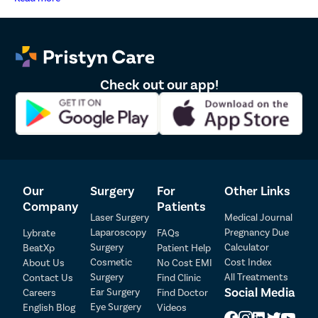
Check out our app!
Our
Surgery
For
Other Links
Company
Patients
Laser Surgery
Medical Journal
Laparoscopy
Pregnancy Due
Lybrate
FAQs
Surgery
Calculator
BeatXp
Patient Help
Cosmetic
Cost Index
About Us
No Cost EMI
Surgery
All Treatments
Contact Us
Find Clinic
Patient Detail
Social Media
Ear Surgery
Careers
Find Doctor
Eye Surgery
English Blog
Videos
Patient Name
OTP