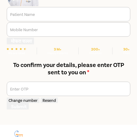
Patient Name
Mobile Number
मोफत सल्ला
3 M+
200+
30+
We are rated
Happy Patients
Hospitals
Cities
To confirm your details, please enter OTP
sent to you on
*
Enter OTP
Change number
Resend
Submit