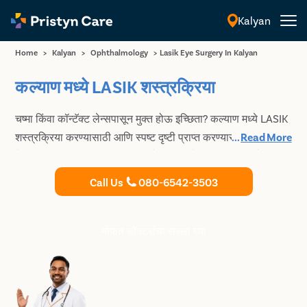
Kalyan
मराठी
Home
>
Kalyan
>
Ophthalmology
>
Lasik Eye Surgery In Kalyan
कल्याण मध्ये LASIK शस्त्रक्रिया
चष्मा किंवा कॉन्टॅक्ट लेन्सपासून मुक्त होऊ इच्छिता? कल्याण मध्ये LASIK
शस्त्रक्रिया करण्यासाठी आणि स्पष्ट दृष्टी प्राप्त करण्यासाठी सर्वोत्तम
...
Read More
नेत्रचिकित्सकाचा सल्ला घ्या. हायपरोपिया, मायोपिया आणि दृष्टिवैषम्य
साठी योग्य डोळा लेसर उपचार मिळवा आणि कोणत्याही दृश्य मदतीशिवाय
Call Us
080-6542-3503
पाहण्याची क्षमता पुन्हा मिळवा.
मोफत डॉक्टरांचा सल्ला घ्या