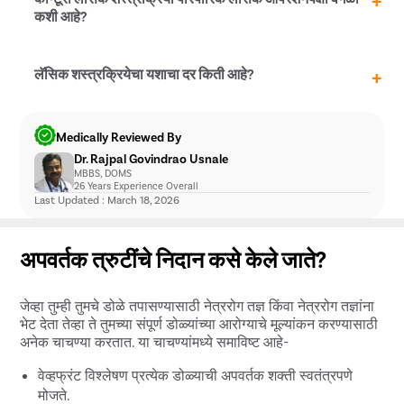
शस्त्रक्रियेनंतरची काळजी आणि समर्थन
अंडरकरेक्शन किंवा ओव्हर करेक्शन
विमा पॉलिसी अंतर्गत समाविष्ट आहे-
कशी आहे?
पाठपुरावा सल्ला
फडफड समस्या
दृष्टीचे प्रतिगमन
स्टार हेल्थ
मणिपाल सिग्ना
पारंपारिक LASIK शस्त्रक्रिया कॉर्नियामध्ये सुमारे 200 पॉइंट्स मॅप
लॅसिक शस्त्रक्रियेचा यशाचा दर किती आहे?
डोळ्यात खाज सुटणे आणि दुखणे
आदित्य बिर्ला
करते, तर Contoura LASIK अधिक अचूकतेसाठी कॉर्नियावर सुमारे
काळजी आरोग्य
22,000 पॉइंट्स मॅप करते. Contoura LASIK मध्ये पारंपारिक
बजाज अलियान्झ
तंत्राच्या तुलनेत कमी गुंतागुंत आहे आणि ऊतींचे नुकसान तुलनेने कमी
यशाचा दर, तसेच LASIK दृष्टी सुधारणेचा रुग्ण समाधानाचा दर, 96%
Medically Reviewed By
आहे.
पेक्षा जास्त आहे. हे रुग्णांना कमीतकमी गुंतागुंतांसह बहुतेक प्रकरणांमध्ये
Dr. Rajpal Govindrao Usnale
20/20 दृष्टी प्राप्त करण्यास मदत करू शकते.
MBBS, DOMS
26 Years Experience Overall
Last Updated : March 18, 2026
अपवर्तक त्रुटींचे निदान कसे केले जाते?
जेव्हा तुम्ही तुमचे डोळे तपासण्यासाठी नेत्ररोग तज्ञ किंवा नेत्ररोग तज्ञांना
भेट देता तेव्हा ते तुमच्या संपूर्ण डोळ्यांच्या आरोग्याचे मूल्यांकन करण्यासाठी
अनेक चाचण्या करतात. या चाचण्यांमध्ये समाविष्ट आहे-
वेव्हफ्रंट विश्लेषण प्रत्येक डोळ्याची अपवर्तक शक्ती स्वतंत्रपणे
मोजते.