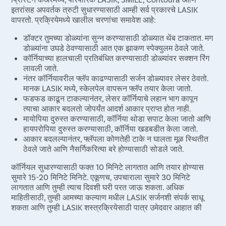
इतरांसह अपवर्तक त्रुटी सुधारण्यासाठी आम्ही सर्व प्रकारचे LASIK
वापरतो. प्रक्रियेमध्ये खालील चरणांचा समावेश आहे:
डॉक्टर तुमच्या डोळ्यांना सुन्न करण्यासाठी डोळ्यात थेंब टाकतात. मग
डोळ्यांना उघडे ठेवण्यासाठी आत एक झाकण स्पेक्युलम ठेवले जाते.
कॉर्नियाच्या हालचाली प्रतिबंधित करण्यासाठी डोळ्यांवर सक्शन रिंग
लावली जाते.
नंतर कॉर्नियावरील फ्लॅप काढण्यासाठी सर्जन डोळ्यावर लेसर ठेवतो.
मानक LASIK मध्ये, स्केलपेल वापरून फ्लॅप तयार केला जातो.
फडफड काढून टाकल्यानंतर, लेसर कॉर्नियाचे लहान भाग कापून
त्याचा आकार बदलतो जोपर्यंत आदर्श आकार प्राप्त होत नाही.
मायोपिया दुरुस्त करण्यासाठी, कॉर्निया थोडा सपाट केला जातो आणि
हायपरोपिया दुरुस्त करण्यासाठी, कॉर्निया खडबडीत केला जातो.
आकार बदलल्यानंतर, फ्लॅपला कोणतेही टाके न घालता मूळ स्थितीत
ठेवले जाते आणि नैसर्गिकरित्या बरे होण्यासाठी सोडले जाते.
कॉर्नियल सुधारण्यासाठी फक्त 10 मिनिटे लागतात आणि तयार होण्यास
सुमारे 15-20 मिनिटे मिनिटे. एकूणच, उपचाराला सुमारे 30 मिनिटे
लागतात आणि तुम्ही त्याच दिवशी घरी परत जाऊ शकता. अधिक
माहितीसाठी, तुम्ही आमच्या कल्याण मधील LASIK सर्जनशी संपर्क साधू
शकता आणि तुम्ही LASIK शस्त्रक्रियेसाठी पात्र उमेदवार आहात की
नाही हे जाणून घेऊ शकता.