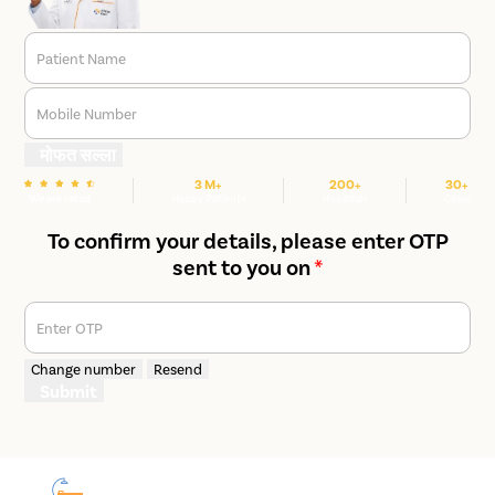
Patient Name
Mobile Number
मोफत सल्ला
3 M+
200+
30+
We are rated
Happy Patients
Hospitals
Cities
To confirm your details, please enter OTP
sent to you on
*
Enter OTP
Change number
Resend
Submit