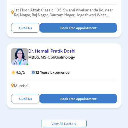
1st Floor, Aftab Classic, 103, Swami Vivekananda Rd, near
Raj Nagar, Raj Nagar, Gautam Nagar, Jogeshwari West,
Mumbai, Maharashtra 400102
Call Us
Book Free Appointment
Dr. Hemali Pratik Doshi
MBBS, MS-Ophthalmology
4.5/5
12 Years Experience
Mumbai
Call Us
Book Free Appointment
View All Doctors