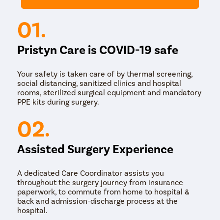
झाल्यानंतर, प्लास्टिक सर्जन फॉलिक्युलर काढण्याचे तंत्र करतो. केस
पुनर्संचयित करण्यासाठी काढलेल्या follicles रोपण करण्यासाठी सर्जन
01.
प्रभावित भागात लहान छिद्र पाडतो.
फॉलिक्युलर युनिट ट्रान्सप्लांटेशन (एफयूटी) – या प्रक्रियेदरम्यान,
Pristyn Care is COVID-19 safe
स्थानिक भूल देण्याच्या मदतीने, भूलतज्ज्ञ केस प्रत्यारोपणाची शस्त्रक्रिया
करण्यासाठी त्या भागाला सुन्न करतात. प्लास्टिक सर्जन नंतर दात्याची
जागा निर्जंतुक करतात जिथून केसांचे कूप घेणे आवश्यक आहे. दाट भागातून
Your safety is taken care of by thermal screening,
फॉलिकल्स काढण्यासाठी सर्जन स्केलपेल वापरतो जे नंतर शस्त्रक्रियेने
social distancing, sanitized clinics and hospital
बंद केले जाते. पुढे, प्लास्टिक सर्जन प्रभावित भागात सुयांच्या मदतीने
rooms, sterilized surgical equipment and mandatory
निवडलेल्या केसांच्या कूपांचे प्रत्यारोपण करण्यासाठी लहान चीरे करतात.
PPE kits during surgery.
केस प्रत्यारोपणाची शस्त्रक्रिया पूर्ण झाल्यावर, प्लास्टिक सर्जन
शस्त्रक्रियेची जागा मलमपट्टीने सुरक्षित करतात.
02.
Assisted Surgery Experience
A dedicated Care Coordinator assists you
throughout the surgery journey from insurance
paperwork, to commute from home to hospital &
back and admission-discharge process at the
hospital.