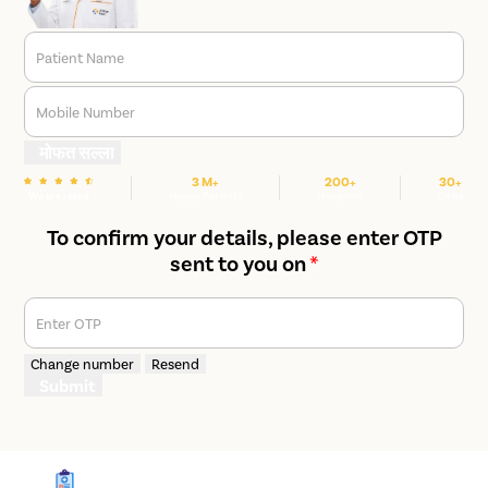
Patient Name
Mobile Number
मोफत सल्ला
3 M+
200+
30+
We are rated
Happy Patients
Hospitals
Cities
To confirm your details, please enter OTP
sent to you on
*
Enter OTP
Change number
Resend
Submit