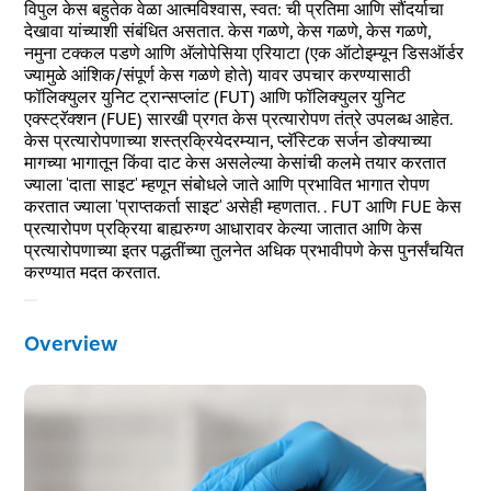
विपुल केस बहुतेक वेळा आत्मविश्वास, स्वत: ची प्रतिमा आणि सौंदर्याचा
देखावा यांच्याशी संबंधित असतात. केस गळणे, केस गळणे, केस गळणे,
नमुना टक्कल पडणे आणि अ‍ॅलोपेसिया एरियाटा (एक ऑटोइम्यून डिसऑर्डर
ज्यामुळे आंशिक/संपूर्ण केस गळणे होते) यावर उपचार करण्यासाठी
फॉलिक्युलर युनिट ट्रान्सप्लांट (FUT) आणि फॉलिक्युलर युनिट
एक्स्ट्रॅक्शन (FUE) सारखी प्रगत केस प्रत्यारोपण तंत्रे उपलब्ध आहेत.
केस प्रत्यारोपणाच्या शस्त्रक्रियेदरम्यान, प्लॅस्टिक सर्जन डोक्याच्या
मागच्या भागातून किंवा दाट केस असलेल्या केसांची कलमे तयार करतात
ज्याला 'दाता साइट' म्हणून संबोधले जाते आणि प्रभावित भागात रोपण
करतात ज्याला 'प्राप्तकर्ता साइट' असेही म्हणतात. . FUT आणि FUE केस
प्रत्यारोपण प्रक्रिया बाह्यरुग्ण आधारावर केल्या जातात आणि केस
प्रत्यारोपणाच्या इतर पद्धतींच्या तुलनेत अधिक प्रभावीपणे केस पुनर्संचयित
करण्यात मदत करतात.
Overview