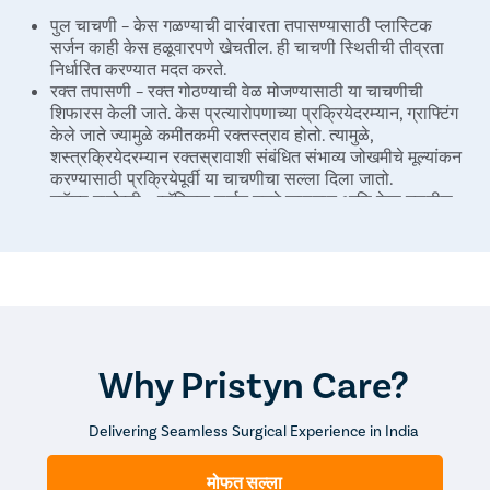
पुल चाचणी – केस गळण्याची वारंवारता तपासण्यासाठी प्लास्टिक
सर्जन काही केस हळूवारपणे खेचतील. ही चाचणी स्थितीची तीव्रता
निर्धारित करण्यात मदत करते.
रक्त तपासणी – रक्त गोठण्याची वेळ मोजण्यासाठी या चाचणीची
शिफारस केली जाते. केस प्रत्यारोपणाच्या प्रक्रियेदरम्यान, ग्राफ्टिंग
केले जाते ज्यामुळे कमीतकमी रक्तस्त्राव होतो. त्यामुळे,
शस्त्रक्रियेदरम्यान रक्तस्रावाशी संबंधित संभाव्य जोखमीचे मूल्यांकन
करण्यासाठी प्रक्रियेपूर्वी या चाचणीचा सल्ला दिला जातो.
स्कॅल्प बायोप्सी – प्लॅस्टिक सर्जन नमुने काढतात आणि केस गळतीस
कारणीभूत असलेल्या कोणत्याही विकार किंवा संसर्गाची चाचणी
घेण्यासाठी प्रयोगशाळेत पाठवतात.
कार्यपद्धती
सखोल निदानानंतर, प्लास्टिक सर्जन प्रभावित क्षेत्रातील केस अधिक
प्रभावीपणे पुनर्संचयित करण्यासाठी सर्वोत्तम-अनुकूल तंत्र निश्चित करेल.
Why Pristyn Care?
केस प्रत्यारोपणासाठी विविध पद्धती आहेत जसे की:
फॉलिक्युलर युनिट एक्स्ट्रॅक्शन (FUE) – या तंत्रात, प्लास्टिक सर्जन
Delivering Seamless Surgical Experience in India
डोक्याच्या जाड भागातून थेट केसांच्या कूपांना छिद्र पाडून काढतात.
प्रभावित क्षेत्र स्थानिक भूल देऊन शांत केले जाते. एकदा क्षेत्र सुन्न
मोफत सल्ला