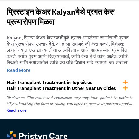
रक्तप्रवाह सुधारला जातो. आणि प्रत्यारोपित केसांचे कलम शरीराद्वारे
साधारणपणे, नवीन केस वाढण्यास 3 ते 4 महिने लागतात. जर
नाकारले जात नाहीत कारण ते भिन्न ऊतक नाहीत.
प्रत्यारोपित केस वाढले, तर तुम्हाला 6 महिने ते 1 वर्षात लक्षणीय बदल
प्रिस्टाइन केअर Kalyanयेथे प्रगत केस
दिसून येतील. केस पूर्वीपेक्षा दाट, लांब आणि दाट आहेत.
प्रत्यारोपण मिळवा
Kalyan, प्रिन्स केअर केसगळतीमुळे त्रस्त असलेल्या रुग्णांसाठी प्रगत
केस प्रत्यारोपण उपचार देते. आम्हाला समजते की केस गळणे, विशेषत:
लहान वयात, एखाद्या व्यक्तीचा आत्मविश्वास आणि आत्मसन्मान प्रभावित
करते. बर्याच पुरुष आणि स्त्रियांसाठी, त्यांचे केस हे ते कोण आहेत, त्यांची
स्थिती आणि समाजातील त्यांचे वय यांचे विधान आहे. त्यामुळे, जर तुम्हाला
केस गळतीचा अनुभव येत असेल आणि तुम्ही त्याबद्दल नाखूश असाल, तर
Read More
तुम्ही प्रिस्टाइन केअरशी संपर्क साधू शकता आणि आमच्या तज्ञ प्लास्टिक
सर्जनचा मोफत सल्ला घेऊ शकता.
Hair Transplant Treatment in Top cities
Hair Transplant Treatment in Other Near By Cities
आम्ही रुग्णांना FUT (Follicular Unit Transplantation), FUE
Disclaimer: *The result and experience may vary from patient to patient..
(Follicular Unit Extraction) आणि डायरेक्ट हेअर इम्प्लांटेशन
**By submitting the form or calling, you agree to receive important updates
उपचार ऑफर करतो. आमचे डॉक्टर रुग्णांना पाहतात आणि त्यानुसार योग्य
and marketing communications.
Read more
उपचार पद्धती लिहून देतात.
केस प्रत्यारोपणाच्या शस्त्रक्रियेची तयारी
कशी करावी?