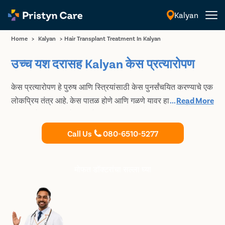
Kalyan
मराठी
Home
>
Kalyan
>
Hair Transplant Treatment In Kalyan
उच्च यश दरासह Kalyan केस प्रत्यारोपण
केस प्रत्यारोपण हे पुरुष आणि स्त्रियांसाठी केस पुनर्संचयित करण्याचे एक
लोकप्रिय तंत्र आहे. केस पातळ होणे आणि गळणे यावर हा एक प्रभावी
...
Read More
उपाय आहे. प्रिस्टिन केअरमध्ये, आम्ही FUT आणि FUE सारख्या तंत्रांचा
वापर करून प्रगत केस प्रत्यारोपण उपचार प्रदान करतो. आमच्या केस
Call Us
080-6510-5277
तज्ञांशी विनामूल्य सल्लामसलत बुक करा आणि तुमच्या उपचारांची योजना
करा.
मोफत डॉक्टरांचा सल्ला घ्या