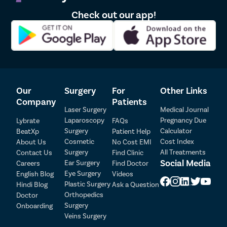
Check out our app!
केस प्रत्यारोपणाच्या शस्त्रक्रियेपूर्वी, तुम्हाला विशिष्ट सूचना दिल्या
जातील. केस प्रत्यारोपणाच्या शस्त्रक्रियेच्या प्रकारानुसार अचूक सूचना
बदलू शकतात.
सामान्य टिपांमध्ये पुढील गोष्टींचा समावेश आहे:
शक्यतो धुम्रपान टाळण्याचा प्रयत्न करा. शस्त्रक्रियेपूर्वी कमीतकमी
24 तास आधी पूर्णपणे थांबवा. धुम्रपान शरीराच्या बरे करण्याच्या
Our
Surgery
For
Other Links
क्षमतेवर मोठ्या प्रमाणात परिणाम करते, ज्यामुळे पुनर्प्राप्तीवर परिणाम
Company
Patients
होतो.
Laser Surgery
Medical Journal
शस्त्रक्रियेपूर्वी किमान एक आठवडा अल्कोहोल किंवा कोणत्याही
Laparoscopy
Pregnancy Due
Lybrate
FAQs
प्रकारचे अल्कोहोल पिणे टाळा.
Surgery
Calculator
BeatXp
Patient Help
शस्त्रक्रियेपूर्वी दाढी करू नका. प्रत्यारोपणासाठी केस दात्याच्या
Cosmetic
Cost Index
About Us
No Cost EMI
Surgery
All Treatments
भागात पुरेसे केस असणे महत्वाचे आहे. लांब केस शस्त्रक्रियेनंतर टाके
Contact Us
Find Clinic
Patient Detail
Social Media
Ear Surgery
Careers
Find Doctor
देखील कव्हर करू शकतात.
Eye Surgery
English Blog
Videos
शस्त्रक्रियेच्या दोन आठवडे किंवा एक महिना आधी टाळूची मालिश
Patient Name
OTP
Plastic Surgery
Hindi Blog
Ask a Question
करणे सुरू करा. त्वचा मऊ करण्यासाठी आणि रक्ताभिसरण
₹
Orthopedics
Doctor
सुधारण्यासाठी तुम्ही दिवसातून किमान 10 मिनिटे टाळूची मालिश केली
Mobile Number
Surgery
Onboarding
Total Payable
पाहिजे.
Veins Surgery
केस गळण्याच्या प्रमाणात अवलंबून तुम्हाला शस्त्रक्रियेपूर्वी