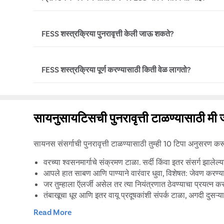
देखील पुराणमतवादी उपचार जसे की औषधे आणि जीवनशैली बदलण्य
सायनस शस्त्रक्रियेची शिफारस केली जात नाही.
सातारा मध्ये FESS शस्त्रक्रियेची किंमत रु. पासून आहे. ४५,०
FESS शस्त्रक्रिया पुनरावृत्ती केली जाऊ शकते?
डॉक्टरांची निवड, निदान चाचण्या आणि इतर शस्त्रक्रियापूर्व प्रक्र
यासारख्या काही घटकांवर आधारित. या खर्चामध्ये सायनुसायटिसच
शस्त्रक्रियापूर्व आणि पोस्ट-ऑपरेटिव्ह खर्च समाविष्ट आहेत.
होय. सायनसच्या शस्त्रक्रियेतील एक दुर्मिळ गुंतागुंत म्हणजे 
FESS शस्त्रक्रिया पूर्ण करण्यासाठी किती वेळ लागतो?
तथापि, पोस्टऑपरेटिव्ह गुंतागुंत झाल्यास किंवा रुग्णाला गंभीर 
सायनस अडथळा. अशा परिस्थितीत, वायुमार्ग साफ करण्यासाठी आ
बदलू शकते.
शस्त्रक्रियेपेक्षा चांगले परिणाम देण्यासाठी पुनरावृत्ती सायनस शस
साधारणपणे, एक FESS प्रक्रिया सुमारे 2-2.5 तास चालते, जरी
संक्रमित आहे आणि संसर्ग किती पसरला आहे यावर अवलंबून खूप
सायनुसायटिसची पुनरावृत्ती टाळण्यासाठी 
सायनस संसर्गाची पुनरावृत्ती टाळण्यासाठी तुम्ही 10 टिपा अनुसरण क
वरच्या श्वसनमार्गाचे संक्रमण टाळा. सर्दी किंवा इतर संसर्ग झालेल्
आपले हात साबण आणि पाण्याने वारंवार धुवा, विशेषत: जेवण करण्यापू
जर तुम्हाला ऍलर्जी असेल तर त्या नियंत्रणात ठेवण्याचा प्रयत्न कर
तंबाखूचा धूर आणि इतर वायू प्रदूषकांशी संपर्क टाळा, अगदी दुसऱ्य
जर तुम्हाला वाटत असेल की तुमच्या घरातील हवा कोरडी आहे, तर ह
Read More
नेटी पॉट किंवा इतर तत्सम उपकरणे वापरून तुमचे सायनस नियमित