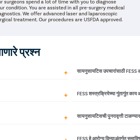
r surgeons spend a lot of time with you to diagnose
ur condition. You are assisted in all pre-surgery medical
agnostics. We offer advanced laser and laparoscopic
rgical treatment. Our procedures are USFDA approved.
ाणारे प्रश्न
सायनुसायटिस उपचारांसाठी FESS ऑ
याच्या आत कामावर परत येऊ शकता,
FESS शस्त्रक्रिया सायनुसायटिसच्य
FESS शस्त्रक्रियेच्या गुंतागुंत काय
 कामावर परत येण्यापूर्वी 4-5
लक्षणे असलेल्या भागांना लक्ष्य कर
ा आत रुग्ण आपली नियमित दिनचर्या
अचूक असते. तथापि, सायनुसायटिस
साठी तुम्हाला 3-4 महिन्यांच्या फॉलो-
करण्यासाठी शस्त्रक्रियेनंतर योग
परून केले जात असल्याने,
जरी दुर्मिळ असले तरी, एंडोस्कोपि
सायनुसायटिसची पुनरावृत्ती टाळण्या
असते. शस्त्रक्रियेचा यशाचा दर
लक्षणांचे निराकरण करण्यात अ
सुरुवातीच्या सायनस समस्येची प
जुनाट सायनुसायटिसच्या रूग्णांना
होय, जर तुमचा सेप्टम वाईटरित्या
रक्तस्त्राव
FESS हे आरोग्य विम्याअंतर्गत समावि