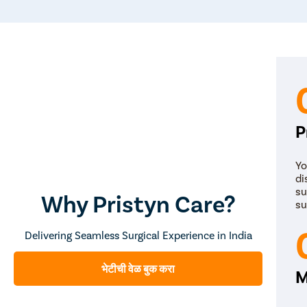
P
Yo
di
su
Why Pristyn Care?
su
Delivering Seamless Surgical Experience in India
भेटीची वेळ बुक करा
M