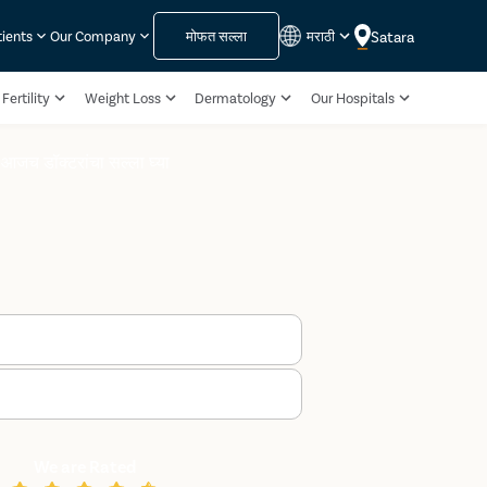
मोफत सल्ला
मराठी
Satara
tients
Our Company
Fertility
Weight Loss
Dermatology
Our Hospitals
आजच डॉक्टरांचा सल्ला घ्या
We are Rated