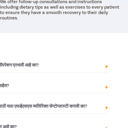
We offer follow-up consultations and instructions
including dietary tips as well as exercises to every patient
to ensure they have a smooth recovery to their daily
routines.
परेशन प्रभावी आहे का?
ा लक्षणांपासून मुक्त होण्यासाठी खूप प्रभावी आहे कारण ती थेट
 आहेत?
ते. एंडोस्कोप वापरून शस्त्रक्रिया केली जात असल्याने ती अत्यंत
 उपचारांचे परिणाम कायमस्वरूपी असू शकतात याची खात्री
्य काळजी घेणे आवश्यक आहे.
क सायनस शस्त्रक्रियेचे काही दुष्परिणाम आहेत, जसे की:
साठी मला एफईएसएस व्यतिरिक्त सेप्टोप्लास्टी करावी का?
यशस्वी
ुनरावृत्ती
 विचलित झाला असेल किंवा अनुनासिक सेप्टम छिद्र असेल तर,
ष्ट आहे का?