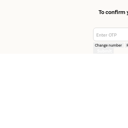
To confirm 
Enter OTP
Change number
Submit