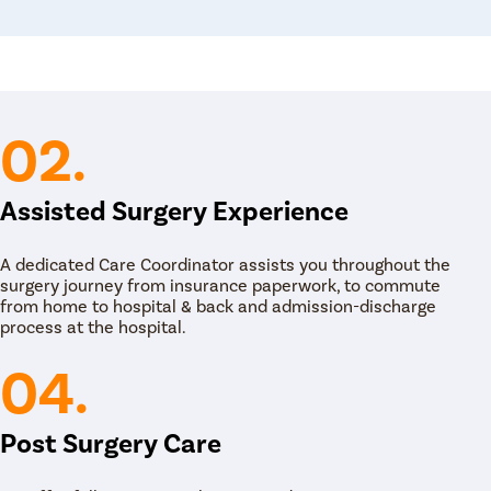
ी टिश्यू कल्चर खूप महत्वाचे आहे. ते सायनुसायटिससाठी
ेकरून योग्य औषधे लिहून दिली जाऊ शकतात.
चार
मचे ENT डॉक्टर तुमची लक्षणे व्यवस्थापित करण्यात आणि कमी
02.
िसच्या रूग्णांना मदत करणारी वेगवेगळी औषधे म्हणजे नाकातील
े दिलेली कॉर्टिकोस्टिरॉईड्स, ऍलर्जीची औषधे, प्रतिजैविक,
Assisted Surgery Experience
FESS शस्त्रक्रिया, तीव्र सायनस संसर्गासाठी एक सामान्य
हे ज्यामध्ये सर्जन साइनसमधील संक्रमित ऊती काढून
ुख्य उद्दिष्टे म्हणजे संक्रमित सामग्री बाहेर काढणे आणि
A dedicated Care Coordinator assists you throughout the
 करणे जेणेकरून सायनस सामान्यपणे कार्य करू शकतील.
surgery journey from insurance paperwork, to commute
मीतकमी डागांसह चांगले पुनर्प्राप्तीचे वचन देते. हे सहसा
from home to hospital & back and admission-discharge
process at the hospital.
्यासाठी सर्जिकल उपकरणे नाकातून घातली जातात. संक्रमित
रून धुतले जातात. सर्व संक्रमित ऊती काढून टाकल्यानंतर,
04.
 तुम्ही योग्य उपचारांसाठी तुमच्या जवळच्या सर्वोत्तम ENT
चार देण्यासाठी सातारा मधील सर्वोत्कृष्ट ईएनटी डॉक्टरांशी संरेखित
Post Surgery Care