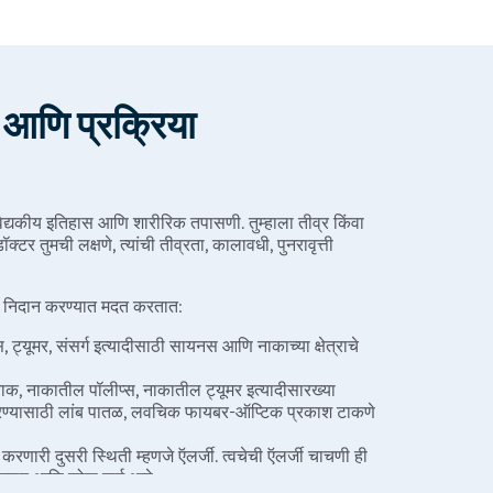
आणि प्रक्रिया
ैद्यकीय इतिहास आणि शारीरिक तपासणी. तुम्हाला तीव्र किंवा
टर तुमची लक्षणे, त्यांची तीव्रता, कालावधी, पुनरावृत्ती
ा निदान करण्यात मदत करतात:
्यूमर, संसर्ग इत्यादीसाठी सायनस आणि नाकाच्या क्षेत्राचे
नाक, नाकातील पॉलीप्स, नाकातील ट्यूमर इत्यादीसारख्या
रण्यासाठी लांब पातळ, लवचिक फायबर-ऑप्टिक प्रकाश टाकणे
 करणारी दुसरी स्थिती म्हणजे ऍलर्जी. त्वचेची ऍलर्जी चाचणी ही
त, जलद आणि सोपा मार्ग आहे.