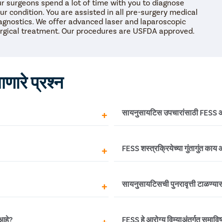
r surgeons spend a lot of time with you to diagnose
ur condition. You are assisted in all pre-surgery medical
agnostics. We offer advanced laser and laparoscopic
rgical treatment. Our procedures are USFDA approved.
ाणारे प्रश्न
सायनुसायटिस उपचारांसाठी FESS ऑ
याच्या आत कामावर परत येऊ शकता,
FESS शस्त्रक्रिया सायनुसायटिसच्य
FESS शस्त्रक्रियेच्या गुंतागुंत काय
 कामावर परत येण्यापूर्वी 4-5
लक्षणे असलेल्या भागांना लक्ष्य कर
ा आत रुग्ण आपली नियमित दिनचर्या
अचूक असते. तथापि, सायनुसायटिस
साठी तुम्हाला 3-4 महिन्यांच्या फॉलो-
करण्यासाठी शस्त्रक्रियेनंतर योग
परून केले जात असल्याने,
जरी दुर्मिळ असले तरी, एंडोस्कोपि
सायनुसायटिसची पुनरावृत्ती टाळण्या
असते. शस्त्रक्रियेचा यशाचा दर
लक्षणांचे निराकरण करण्यात अ
सुरुवातीच्या सायनस समस्येची प
जुनाट सायनुसायटिसच्या रूग्णांना
होय, जर तुमचा सेप्टम वाईटरित्या
रक्तस्त्राव
 आहे?
FESS हे आरोग्य विम्याअंतर्गत समावि