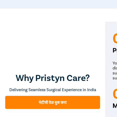
P
Yo
di
su
Why Pristyn Care?
su
Delivering Seamless Surgical Experience in India
भेटीची वेळ बुक करा
M