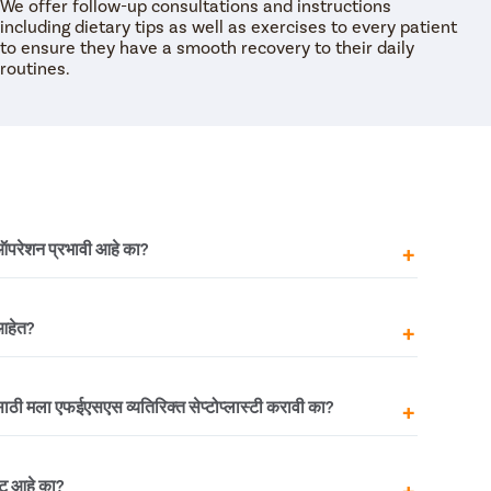
We offer follow-up consultations and instructions
including dietary tips as well as exercises to every patient
to ensure they have a smooth recovery to their daily
routines.
परेशन प्रभावी आहे का?
ा लक्षणांपासून मुक्त होण्यासाठी खूप प्रभावी आहे कारण ती थेट
 आहेत?
ते. एंडोस्कोप वापरून शस्त्रक्रिया केली जात असल्याने ती अत्यंत
 उपचारांचे परिणाम कायमस्वरूपी असू शकतात याची खात्री
्य काळजी घेणे आवश्यक आहे.
क सायनस शस्त्रक्रियेचे काही दुष्परिणाम आहेत, जसे की:
साठी मला एफईएसएस व्यतिरिक्त सेप्टोप्लास्टी करावी का?
यशस्वी
ुनरावृत्ती
 विचलित झाला असेल किंवा अनुनासिक सेप्टम छिद्र असेल तर,
ष्ट आहे का?