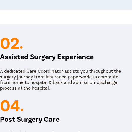
ी टिश्यू कल्चर खूप महत्वाचे आहे. ते सायनुसायटिससाठी
ेकरून योग्य औषधे लिहून दिली जाऊ शकतात.
सायटिसचे उपचार
मचे ENT डॉक्टर तुमची लक्षणे व्यवस्थापित करण्यात आणि कमी
02.
िसच्या रूग्णांना मदत करणारी वेगवेगळी औषधे म्हणजे नाकातील
े दिलेली कॉर्टिकोस्टिरॉईड्स, ऍलर्जीची औषधे, प्रतिजैविक,
Assisted Surgery Experience
FESS शस्त्रक्रिया, तीव्र सायनस संसर्गासाठी एक सामान्य
हे ज्यामध्ये सर्जन साइनसमधील संक्रमित ऊती काढून
ुख्य उद्दिष्टे म्हणजे संक्रमित सामग्री बाहेर काढणे आणि
A dedicated Care Coordinator assists you throughout the
 करणे जेणेकरून सायनस सामान्यपणे कार्य करू शकतील.
surgery journey from insurance paperwork, to commute
मीतकमी डागांसह चांगले पुनर्प्राप्तीचे वचन देते. हे सहसा
from home to hospital & back and admission-discharge
process at the hospital.
्यासाठी सर्जिकल उपकरणे नाकातून घातली जातात. संक्रमित
रून धुतले जातात. सर्व संक्रमित ऊती काढून टाकल्यानंतर,
04.
 तुम्ही योग्य उपचारांसाठी तुमच्या जवळच्या सर्वोत्तम ENT
चार देण्यासाठी पुणे महानगर प्रदेश मधील सर्वोत्कृष्ट ईएनटी
Post Surgery Care