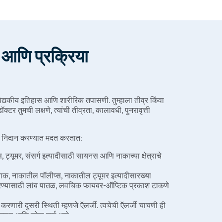
आणि प्रक्रिया
ैद्यकीय इतिहास आणि शारीरिक तपासणी. तुम्हाला तीव्र किंवा
टर तुमची लक्षणे, त्यांची तीव्रता, कालावधी, पुनरावृत्ती
ा निदान करण्यात मदत करतात:
्यूमर, संसर्ग इत्यादीसाठी सायनस आणि नाकाच्या क्षेत्राचे
नाक, नाकातील पॉलीप्स, नाकातील ट्यूमर इत्यादीसारख्या
रण्यासाठी लांब पातळ, लवचिक फायबर-ऑप्टिक प्रकाश टाकणे
 करणारी दुसरी स्थिती म्हणजे ऍलर्जी. त्वचेची ऍलर्जी चाचणी ही
त, जलद आणि सोपा मार्ग आहे.