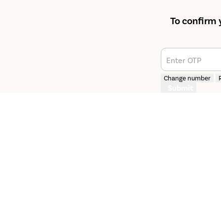
To confirm 
Enter OTP
Change number
Submit