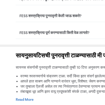
देखील पुराणमतवादी उपचार जसे की औषधे आणि जीवनशैली बदलण्य
सायनस शस्त्रक्रियेची शिफारस केली जात नाही.
पुणे महानगर प्रदेश मध्ये FESS शस्त्रक्रियेची किंमत रु. पासून
FESS शस्त्रक्रिया पुनरावृत्ती केली जाऊ शकते?
हॉस्पिटल आणि डॉक्टरांची निवड, निदान चाचण्या आणि इतर शस्त्रक्र
संरक्षण इ. यासारख्या काही घटकांवर आधारित. या खर्चामध्ये स
सर्व शस्त्रक्रियापूर्व आणि पोस्ट-ऑपरेटिव्ह खर्च समाविष्ट आहेत.
होय. सायनसच्या शस्त्रक्रियेतील एक दुर्मिळ गुंतागुंत म्हणजे 
FESS शस्त्रक्रिया पूर्ण करण्यासाठी किती वेळ लागतो?
तथापि, पोस्टऑपरेटिव्ह गुंतागुंत झाल्यास किंवा रुग्णाला गंभीर 
सायनस अडथळा. अशा परिस्थितीत, वायुमार्ग साफ करण्यासाठी आ
बदलू शकते.
शस्त्रक्रियेपेक्षा चांगले परिणाम देण्यासाठी पुनरावृत्ती सायनस शस
साधारणपणे, एक FESS प्रक्रिया सुमारे 2-2.5 तास चालते, जरी
संक्रमित आहे आणि संसर्ग किती पसरला आहे यावर अवलंबून खूप
सायनुसायटिसची पुनरावृत्ती टाळण्यासाठी 
सायनस संसर्गाची पुनरावृत्ती टाळण्यासाठी तुम्ही 10 टिपा अनुसरण क
वरच्या श्वसनमार्गाचे संक्रमण टाळा. सर्दी किंवा इतर संसर्ग झालेल्
आपले हात साबण आणि पाण्याने वारंवार धुवा, विशेषत: जेवण करण्यापू
जर तुम्हाला ऍलर्जी असेल तर त्या नियंत्रणात ठेवण्याचा प्रयत्न कर
तंबाखूचा धूर आणि इतर वायू प्रदूषकांशी संपर्क टाळा, अगदी दुसऱ्य
जर तुम्हाला वाटत असेल की तुमच्या घरातील हवा कोरडी आहे, तर ह
Read More
नेटी पॉट किंवा इतर तत्सम उपकरणे वापरून तुमचे सायनस नियमित