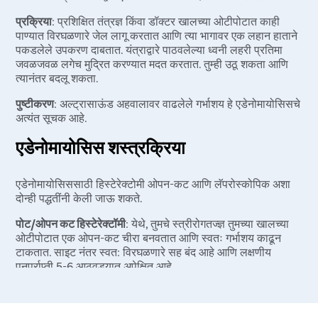
प्रक्रिया
: प्रशिक्षित तंत्रज्ञ किंवा डॉक्टर खालच्या ओटीपोटात काही
पाण्यात विरघळणारे जेल लागू करतात आणि त्या भागावर एक लहान हाताने
पकडलेले उपकरण दाबतात. यंत्राद्वारे पाठवलेल्या ध्वनी लहरी प्रतिमा
जवळजवळ लगेच मुद्रित करण्यात मदत करतात. तुम्ही उठू शकता आणि
त्यानंतर बदलू शकता.
पुष्टीकरण
: अल्ट्रासाऊंड अहवालावर वाढलेले गर्भाशय हे एडेनोमायोसिसचे
अत्यंत सूचक आहे.
एडेनोमायोसिस शस्त्रक्रिया
एडेनोमायोसिससाठी हिस्टेरेक्टोमी ओपन-कट आणि लॅपरोस्कोपिक अशा
दोन्ही पद्धतींनी केली जाऊ शकते.
पोट/ओपन कट हिस्टेरेक्टॉमी
: येथे, तुमचे स्त्रीरोगतज्ज्ञ तुमच्या खालच्या
ओटीपोटात एक ओपन-कट चीरा बनवतात आणि स्वतः गर्भाशय काढून
टाकतात. साइट नंतर स्वत: विरघळणारे सह बंद आहे आणि लक्षणीय
पुनर्प्राप्ती 5-6 आठवड्यात अपेक्षित आहे.
टोटल लॅप्रोस्कोपिक हिस्टेरेक्टॉमी (टी एलएच)
: येथे, प्रगत वैद्यकीय
उपकरण वापरून गर्भाशय काढले जाते- लॅपरोस्कोप, म्हणजेच कॅमेरा आणि