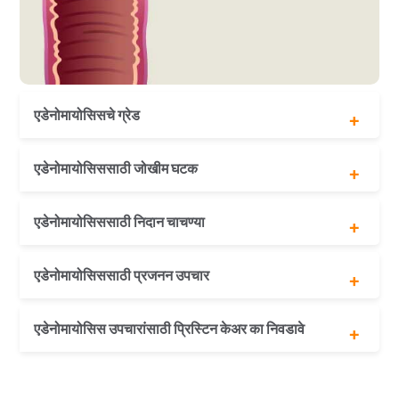
एडेनोमायोसिसचे ग्रेड
ग्रेड I (सौम्य)
एडेनोमायोसिससाठी जोखीम घटक
ग्रेड II (मध्यम)
ग्रेड III (गंभीर)
अनुवांशिक पूर्व विल्हेवाट
एडेनोमायोसिससाठी निदान चाचण्या
पुनरुत्पादक वय
किमान 1 गर्भधारणा
पेल्विक परीक्षा
एडेनोमायोसिससाठी प्रजनन उपचार
इमेजिंग चाचण्या (अल्ट्रासाऊंड किंवा एमआरआय)
आयव्हीएफ (IVF)
एडेनोमायोसिस उपचारांसाठी प्रिस्टिन केअर का निवडावे
ICSI
सरोगसी
लॅपरोस्कोपिक हिस्टरेक्टॉमी आणि प्रजनन समर्थन उपलब्ध आहे
24-तास रुग्ण समर्थन