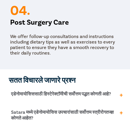
04.
Post Surgery Care
We offer follow-up consultations and instructions
including dietary tips as well as exercises to every
patient to ensure they have a smooth recovery to
their daily routines.
सतत विचारले जाणारे प्रश्न
एडेनोमायोसिससाठी हिस्टेरेक्टॉमीची सर्वोत्तम पद्धत कोणती आहे?
टोटल लॅप्रोस्कोपिक हिस्टेरेक्टॉमी (टी एलएच) हिस्टेरेक्टॉमीसाठी
Satara मध्ये एडेनोमायोसिस उपचारांसाठी सर्वोत्तम स्त्रीरोगतज्ज्ञ
सर्वात प्रगत आणि कमीतकमी आक्रमक पद्धत आहे. कमीत कमी चीरा,
कोणते आहेत?
चांगली अचूकता, कमी रक्त कमी होणे, जलद स्त्राव आणि जलद
पुनर्प्राप्तीसाठी हे विशेषतः प्रसिद्ध आहे.