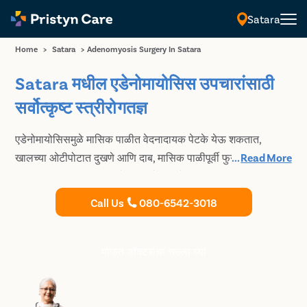
Satara
Home
>
Satara
>
Adenomyosis Surgery In Satara
Satara मधील एडेनोमायोसिस उपचारांसाठी
सर्वोत्कृष्ट स्त्रीरोगतज्ञ
एडेनोमायोसिसमुळे मासिक पाळीत वेदनादायक पेटके येऊ शकतात,
खालच्या ओटीपोटात दुखणे आणि दाब, मासिक पाळीपूर्वी फुगणे आणि
...
Read More
परिणामी मासिक पाळी जड होऊ शकते. आमचे Satara मधील
स्त्रीरोगतज्ञ एडेनोमायोसिसचे निदान आणि उपचार करण्यात विशेषज्ञ
Call Us
080-6542-3018
आहेत आणि सर्व रुग्णांसाठी वैयक्तिक उपचार देतात.
मोफत डॉक्टरांचा सल्ला घ्या