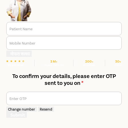
Patient Name
Mobile Number
मोफत सल्ला
3 M+
200+
30+
We are rated
Happy Patients
Hospitals
Cities
To confirm your details, please enter OTP
sent to you on
*
Enter OTP
Change number
Resend
Submit