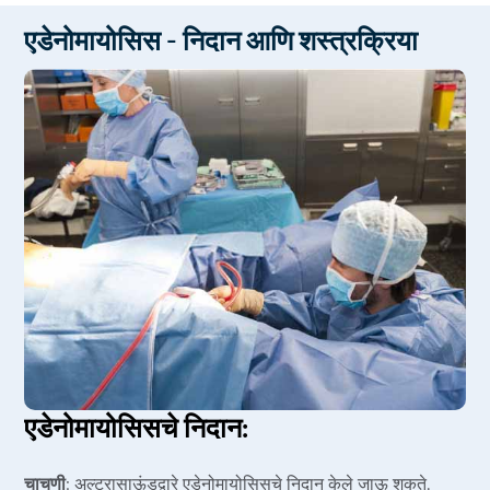
मोफत पिक अप आणि ड्रॉप
एडेनोमायोसिस - निदान आणि शस्त्रक्रिया
सर्व विमा स्वीकारले
एकाधिक पेमेंट पर्याय
नो कॉस्ट ईएमआय पर्याय
एडेनोमायोसिसचे निदान:
चाचणी
: अल्ट्रासाऊंडद्वारे एडेनोमायोसिसचे निदान केले जाऊ शकते.