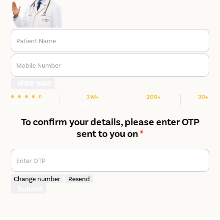
Patient Name
Mobile Number
मोफत सल्ला
3 M+
200+
30+
We are Rated
Happy Patients
Hospitals
Cities
To confirm your details, please enter OTP
sent to you on
*
Enter OTP
Change number
Resend
Submit