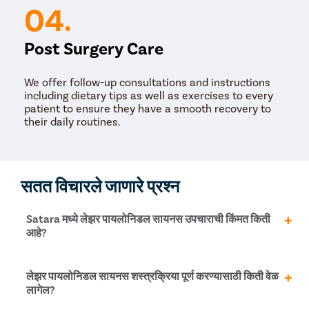
04.
Post Surgery Care
We offer follow-up consultations and instructions
including dietary tips as well as exercises to every
patient to ensure they have a smooth recovery to
their daily routines.
सतत विचारले जाणारे प्रश्न
Satara मध्ये लेझर पायलोनिडल सायनस उपचाराची किंमत किती
आहे?
Satara मध्ये पायलोनिडल सायनस उपचाराची किंमत रु.च्या दरम्यान
लेझर पायलोनिडल सायनस शस्त्रक्रिया पूर्ण करण्यासाठी किती वेळ
असू शकते. ५५,००० ते रु. ६७,०००. परंतु ही अचूक किंमत नाही आणि
लागेल?
अनेक घटकांमुळे एका रुग्णाकडून दुसऱ्या रुग्णामध्ये बदलू शकते.