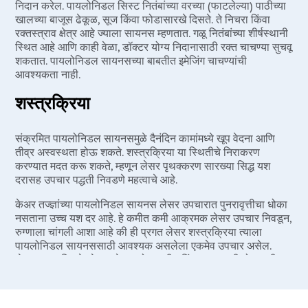
निदान करेल. पायलोनिडल सिस्ट नितंबांच्या वरच्या (फाटलेल्या) पाठीच्या
खालच्या बाजूस ढेकूळ, सूज किंवा फोडासारखे दिसते. ते निचरा किंवा
रक्तस्त्राव क्षेत्र आहे ज्याला सायनस म्हणतात. गळू नितंबांच्या शीर्षस्थानी
स्थित आहे आणि काही वेळा, डॉक्टर योग्य निदानासाठी रक्त चाचण्या सुचवू
शकतात. पायलोनिडल सायनसच्या बाबतीत इमेजिंग चाचण्यांची
आवश्यकता नाही.
शस्त्रक्रिया
संक्रमित पायलोनिडल सायनसमुळे दैनंदिन कामांमध्ये खूप वेदना आणि
तीव्र अस्वस्थता होऊ शकते. शस्त्रक्रिया या स्थितीचे निराकरण
करण्यात मदत करू शकते, म्हणून लेसर पृथक्करण सारख्या सिद्ध यश
दरासह उपचार पद्धती निवडणे महत्वाचे आहे.
केअर तज्ज्ञांच्या पायलोनिडल सायनस लेसर उपचारात पुनरावृत्तीचा धोका
नसताना उच्च यश दर आहे. हे कमीत कमी आक्रमक लेसर उपचार निवडून,
रुग्णाला चांगली आशा आहे की ही प्रगत लेसर शस्त्रक्रिया त्याला
पायलोनिडल सायनससाठी आवश्यक असलेला एकमेव उपचार असेल.
लेझर शस्त्रक्रियेमुळे खूप वेदना होत नाहीत किंवा रक्त कमी होत नाही
आणि पायलोनिडल सायनससाठी त्वरित उपचार प्रदान करतात. लेसर
प्रक्रियेचा हेतू संक्रमित क्षेत्र स्वच्छ करणे आणि खड्डा काढून टाकणे
आहे जेणेकरून संक्रमण पुन्हा होणार नाही.