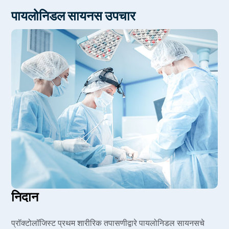
बसण्याचे बरेच तास
पायलोनिडल सायनस उपचार
शरीरावरील अतिरिक्त केस
लठ्ठपणा
निदान
प्रॉक्टोलॉजिस्ट प्रथम शारीरिक तपासणीद्वारे पायलोनिडल सायनसचे