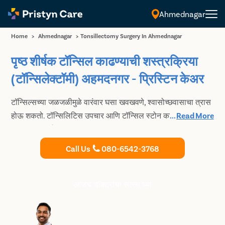
Ahmednagar
Home
>
Ahmednagar
>
Tonsillectomy Surgery In Ahmednagar
पृष्ठ शीर्षक टॉन्सिल काढण्याची शस्त्रक्रिया
(टॉन्सिलेक्टॉमी) अहमदनगर - प्रिस्टिन केअर
टॉन्सिल्सच्या जळजळीमुळे वारंवार घसा खवखवणे, श्वासोच्छवासाचा त्रास
होऊ शकतो. टॉन्सिलिटिस उपचार आणि टॉन्सिल स्टोन काढण्यासाठी
...
Read More
दिल्लीतील शीर्ष ENT तज्ञांकडून परवडणाऱ्या किमतीत आमचा सल्ला घ्या.
ईएनटी डॉक्टरांशी भेटीची वेळ बुक करा.
Call Us
080-6542-3768
आजच डॉक्टरांचा सल्ला घ्या