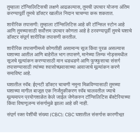
तुम्हाला टॉन्सिलिटिसची लक्षणे आढळल्यास, तुमची उपचार योजना अंतिम
करण्यापूर्वी तुमचे डॉक्टर खालील निदान चाचण्या करू शकतात.
शारीरिक तपासणी: तुम्हाला टॉन्सिलिटिस आहे की टॉन्सिल स्टोन आहे
आणि तुमच्यासाठी सर्वोत्तम उपचार कोणता आहे हे ठरवण्यापूर्वी तुमचे घशाचे
डॉक्टर संपूर्ण शारीरिक तपासणी करतील.
शारीरिक तपासणीमध्ये कोणतीही असामान्य सूज किंवा पुरळ असल्यास
घशाच्या आतील आणि बाहेरील भाग तपासणे, मानेच्या लिम्फ नोड्समधील
सूजचे मूल्यांकन करण्यासाठी मान धडधडणे आणि फुफ्फुसाचा संसर्ग
तपासण्यासाठी त्यांच्या श्वासोच्छवासाच्या आवाजाचे मूल्यांकन करणे
समाविष्ट आहे.
घशातील स्वॅब: ईएनटी डॉक्टर चाचणी नमुना मिळविण्यासाठी तुमच्या
घशाच्या मागील बाजूस एक निर्जंतुकीकरण स्वॅब चालवतील ज्याचे
मूल्यमापन प्रयोगशाळेत केले जाईल जेणेकरुन टॉन्सिलिटिस बॅक्टेरियाच्या
किंवा विषाणूजन्य संसर्गामुळे झाला आहे की नाही.
संपूर्ण रक्त पेशींची संख्या (CBC): CBC घशातील संसर्गास कारणीभूत
असलेल्या रोगजनकाचे स्वरूप आणि त्याची तीव्रता निर्धारित करण्यात
मदत करते.
प्रिस्टीन केअर अहमदनगर मधील टॉन्सिलेक्टॉमीच्या निदान आणि