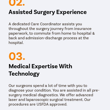
02.
ार्मोनिक स्केलपेल टॉन्सिलेक्टॉमी- हार्मोनिक स्केलपेल कंपन उर्जेद्वारे
सूजलेल्या टॉन्सिल्स कापतो. ते उष्णता आणि घर्षण निर्माण करते,
Assisted Surgery Experience
ज्यामुळे प्रथिने विकृत होतात आणि टॉन्सिलचे विच्छेदन होते.
इलेक्ट्रोकॉटरी किंवा कॉटरायझेशन टॉन्सिलेक्टॉमी – या प्रक्रियेमध्ये,
सर्जन सूजलेले टॉन्सिल काढून टाकण्यासाठी कमी-ऊर्जा
A dedicated Care Coordinator assists you
इलेक्ट्रोकॉटरी वापरतो. टॉन्सिल काढून टाकण्यासाठी ही सर्वात जुनी
throughout the surgery journey from insurance
किंवा सर्वात पारंपारिक पद्धतींपैकी एक आहे.
paperwork, to commute from home to hospital &
कोल्ड चाकू विच्छेदन टॉन्सिलेक्टॉमी – टॉन्सिल काढण्यासाठी थंड
back and admission-discharge process at the
चाकूचे विच्छेदन ही पारंपारिक खुली शस्त्रक्रिया आहे. टॉन्सिल्स
hospital.
आणि त्यांच्या कॅप्सूल आसपासच्या ऊतींमधून कापण्यासाठी सर्जन
‘कोल्ड’ किंवा धारदार चाकू वापरतो.
03.
Medical Expertise With
Technology
Our surgeons spend a lot of time with you to
diagnose your condition. You are assisted in all pre-
surgery medical diagnostics. We offer advanced
laser and laparoscopic surgical treatment. Our
procedures are USFDA approved.