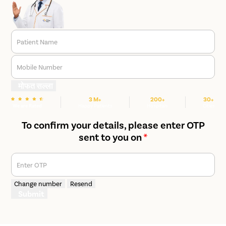
Patient Name
Mobile Number
मोफत सल्ला
3 M+
200+
30+
We are Rated
Happy Patients
Hospitals
Cities
To confirm your details, please enter OTP
sent to you on
*
Enter OTP
Change number
Resend
Submit