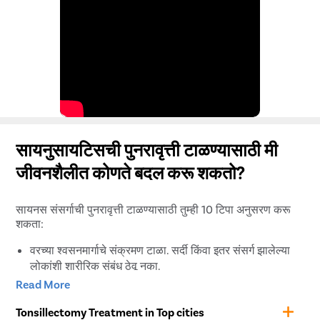
सायनुसायटिसची पुनरावृत्ती टाळण्यासाठी मी
जीवनशैलीत कोणते बदल करू शकतो?
सायनस संसर्गाची पुनरावृत्ती टाळण्यासाठी तुम्ही 10 टिपा अनुसरण करू
शकता:
वरच्या श्वसनमार्गाचे संक्रमण टाळा. सर्दी किंवा इतर संसर्ग झालेल्या
लोकांशी शारीरिक संबंध ठेवू नका.
आपले हात साबण आणि पाण्याने वारंवार धुवा, विशेषत: जेवण
Read More
करण्यापूर्वी.
Tonsillectomy Treatment in Top cities
जर तुम्हाला ऍलर्जी असेल, तर त्या नियंत्रणात ठेवण्याचा प्रयत्न करा