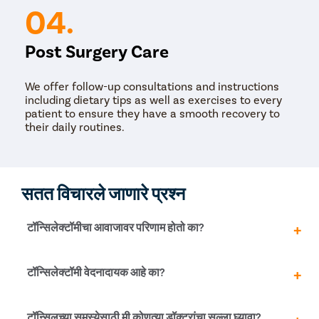
04.
Post Surgery Care
We offer follow-up consultations and instructions
including dietary tips as well as exercises to every
patient to ensure they have a smooth recovery to
their daily routines.
सतत विचारले जाणारे प्रश्न
टॉन्सिलेक्टॉमीचा आवाजावर परिणाम होतो का?
ऑरोफरीनक्सचे आकारमान आणि श्वास घेण्याची जागा बदलल्यामुळे बरे
टॉन्सिलेक्टॉमी वेदनादायक आहे का?
होण्याच्या कालावधीत टॉन्सिलेक्टॉमीचा रुग्णाच्या आवाजावर थोडासा
नकारात्मक प्रभाव पडतो. तथापि, दीर्घकाळात भाषण किंवा आवाजाच्या
कार्यक्षमतेवर कोणतेही प्रतिकूल परिणाम होत नाहीत.
नाही, टॉन्सिलेक्टॉमी ऍनेस्थेसिया अंतर्गत केली जात असल्याने, ते
टॉन्सिलच्या समस्येसाठी मी कोणत्या डॉक्टरांचा सल्ला घ्यावा?