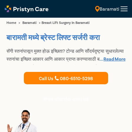
Baramati
मराठी
Home
>
Baramati
>
Breast Lift Surgery In Baramati
बारामती मध्ये ब्रेस्ट लिफ्ट सर्जरी करा
सॅगी स्तनांपासून मुक्त होऊ इच्छिता? टोन्ड आणि सौंदर्यदृष्ट्या सुधारलेल्या
स्तनांचा इच्छित आकार आणि आकार प्राप्त करण्यासाठी बारामती मध्ये
...
Read More
ब्रेस्ट लिफ्ट सर्जरी करण्यासाठी प्रिस्टिन केअरशी संपर्क साधा. आम्ही
विनाखर्च EMI आणि परवडणाऱ्या किमतीत सुरक्षित, आणि सर्वात प्रभावी
Call Us
080-6510-5298
ब्रेस्ट लिफ्ट सर्जरी प्रदान करतो.
मोफत डॉक्टरांचा सल्ला घ्या