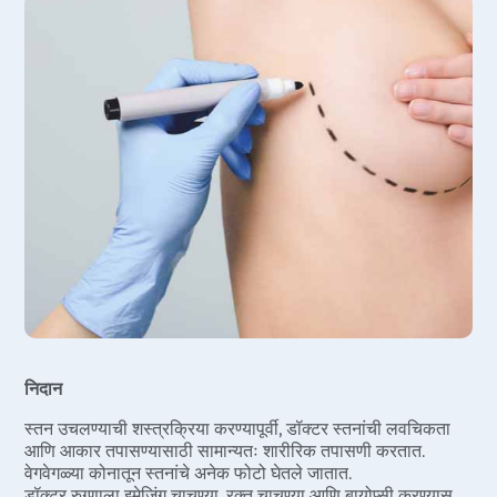
निदान
स्तन उचलण्याची शस्त्रक्रिया करण्यापूर्वी, डॉक्टर स्तनांची लवचिकता
आणि आकार तपासण्यासाठी सामान्यतः शारीरिक तपासणी करतात.
वेगवेगळ्या कोनातून स्तनांचे अनेक फोटो घेतले जातात.
डॉक्टर रुग्णाला इमेजिंग चाचण्या, रक्त चाचण्या आणि बायोप्सी करण्यास