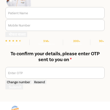
Patient Name
Mobile Number
मोफत सल्ला
3 M+
200+
30+
We are rated
Happy Patients
Hospitals
Cities
To confirm your details, please enter OTP
sent to you on
*
Enter OTP
Change number
Resend
Submit