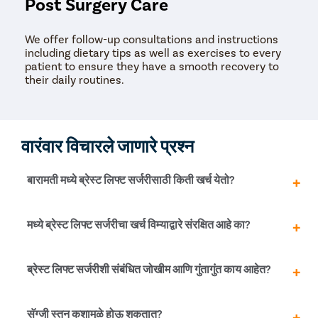
Post Surgery Care
We offer follow-up consultations and instructions
including dietary tips as well as exercises to every
patient to ensure they have a smooth recovery to
their daily routines.
वारंवार विचारले जाणारे प्रश्न
बारामती मध्ये ब्रेस्ट लिफ्ट सर्जरीसाठी किती खर्च येतो?
बारामती मध्ये ब्रेस्ट लिफ्ट सर्जरीची किंमत सुमारे रु. 80,000 ते रु.
मध्ये ब्रेस्ट लिफ्ट सर्जरीचा खर्च विम्याद्वारे संरक्षित आहे का?
1,40,000 अंदाजे. प्रक्रियेची अचूक किंमत प्रत्येक रुग्णासाठी वेगळी
असेल. प्रत्यारोपणाची गरज, स्तनाग्र पुनर्स्थित करणे, वापरलेले तंत्र,
सर्जनची फी, हॉस्पिटलचा खर्च इत्यादी घटकांवरही खर्च अवलंबून
नाही. स्तन उचलणे सहसा सौंदर्याच्या कारणांसाठी केले जाते,
ब्रेस्ट लिफ्ट सर्जरीशी संबंधित जोखीम आणि गुंतागुंत काय आहेत?
असतो.
शस्त्रक्रिया बारामती किंवा भारतातील इतर कोणत्याही cityात
विम्याच्या अंतर्गत येत नाही. तथापि, या नियमात एक अपवाद आहे. जर
तुम्ही वैद्यकीय कारणांमुळे स्तन उचलून स्तन कमी करत असाल, जसे की
स्तन उचलण्याची शस्त्रक्रिया खालील धोके दर्शवते:
सॅग्जी स्तन कशामुळे होऊ शकतात?