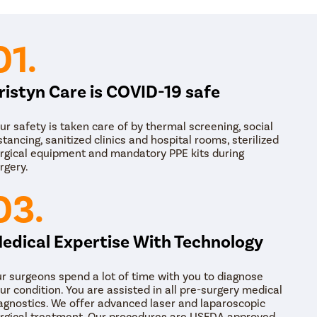
काचबिंदू उपचार आणि शस्त्रक्रिया
01.
वैद्यकीय व्यवस्थापन: काचबिंदूचे वैद्यकीय व्यवस्थापन आयड्रॉप्स आण
मदत करतात. तथापि, उपचार यशस्वी होण्यासाठी, रुग्णाने हे सुनिश्चि
केला नाही. काचबिंदूसाठी प्रिस्क्रिप्शन आयड्रॉप्स आणि ओरल औषधांम
कार्बोनिक एनहायड्रेस इनहिबिटर, रो-किनेज इनहिबिटर किंवा कोल
ristyn Care is COVID-19 safe
लेझर थेरपी: लेझर उपचार ट्रॅबेक्युलर प्रणालीतील कोणतेही 
करण्यासाठी आणि काचबिंदूचे व्यवस्थापन करण्यासाठी प्रवाह पु
ur safety is taken care of by thermal screening, social
उपचारांमध्ये YAG लेसर पेरिफेरल इरिडोटॉमी, आर्गॉन लेसर ट्
stancing, sanitized clinics and hospital rooms, sterilized
ट्रॅबेक्युलोप्लास्टी (SLT) यांचा समावेश होतो.
rgical equipment and mandatory PPE kits during
rgery.
TRAB शस्त्रक्रिया (ट्रॅबेक्युलेक्टोमी): ट्रॅबेक्युलेक्टोमी दरम
करण्यासाठी स्क्लेरामध्ये एक फडफड तयार करतो आणि आंतरीक
03.
करण्यासाठी पर्यायी मार्ग तयार करतो. शस्त्रक्रियेनंतर, भुवया
होतो.
मिनिमली इनवेसिव्ह ग्लॉकोमा सर्जरी (MIGS): MIGS हा कमी-जो
edical Expertise With Technology
ट्रॅबेक्युलर नेटवर्कला बायपास करून, सूक्ष्म डोळ्याच्या स्टेंटमधू
करण्यासाठी पर्यायी मार्ग तयार करणे यासारख्या पर्यायी पध्दतीं
ट्रॅबेक्युलेक्टोमीपेक्षा शस्त्रक्रिया कमी जोखमीची असते आणि च
r surgeons spend a lot of time with you to diagnose
ur condition. You are assisted in all pre-surgery medical
agnostics. We offer advanced laser and laparoscopic
rgical treatment. Our procedures are USFDA approved.