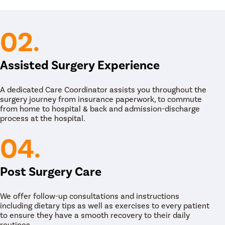
02.
ि टॅब्लेटद्वारे केले जाते जे इंट्राओक्युलर दाब कमी करण्यास
त केले पाहिजे की त्यांनी त्यांचे औषध सोडले नाही किंवा विलंब
ध्ये प्रोस्टॅग्लॅंडिन, बीटा ब्लॉकर्स, अल्फा-एड्रेनर्जिक औषधे,
िनर्जिक औषधे समाविष्ट आहेत.
Assisted Surgery Experience
अडथळे दूर करण्यास आणि इंट्राओक्युलर प्रेशर कमी
नर्संचयित करण्यात मदत करते. काचबिंदूच्या सामान्य लेसर
A dedicated Care Coordinator assists you throughout the
रॅबेक्युलोप्लास्टी, डायोड लेझर मायलोएब्लेशन आणि निवडक लेसर
surgery journey from insurance paperwork, to commute
from home to hospital & back and admission-discharge
process at the hospital.
्यान, डोळा शल्यचिकित्सक अंतर्गत ट्रॅबेक्युलर नेटवर्कचा पर्दाफाश
 दाब नियंत्रित करण्यासाठी अतिरिक्त जलीय द्रव निचरा
04.
 खाली एक लहान सूज आहे जिथे द्रव बाहेर पडण्यापूर्वी गोळा
खीम असलेल्या डोळ्यांच्या शस्त्रक्रियांचा संग्रह आहे जो
Post Surgery Care
न बहिर्वाह वाढवणे, वाल्वुलर शस्त्रक्रियेद्वारे द्रव निचरा
द्वारे इंट्राओक्युलर दाब कमी करण्यास मदत करतो. , इ.
ांगले परिणाम देते.
We offer follow-up consultations and instructions
including dietary tips as well as exercises to every patient
to ensure they have a smooth recovery to their daily
routines.