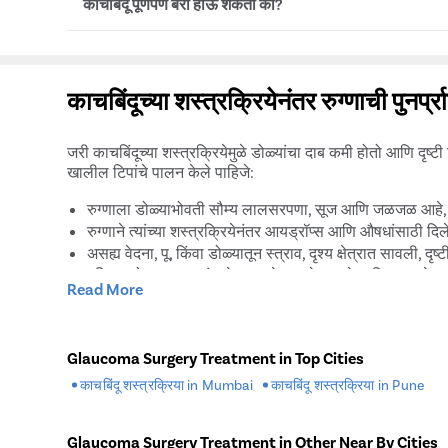
काचबिंदू पूर्णपणे बरा होऊ शकतो का?
प्रकरणांमध्ये, जर रुग्णाला डोळ्याच्या इतर समस्या जसे की मोतीब
दृष्टीमध्ये थोडी सुधारणा होऊ शकते.
नाही, काचबिंदूचा पूर्णपणे उपचार किंवा काढून टाकता येत नाही. 
शस्त्रक्रियेद्वारे नियंत्रित आणि व्यवस्थापित केली जाऊ शकतात.
काचबिंदूच्या शस्त्रक्रियेनंतर रुग्णाची पुनर्प
जरी काचबिंदूच्या शस्त्रक्रियेमुळे डोळ्यांचा दाब कमी होतो आणि दृष्ट
खालील टिपांचे पालन केले पाहिजे:
रुग्णाला डोळ्याभोवती सौम्य लालसरपणा, सूज आणि जळजळ आहे, तथापि
रुग्णाने त्यांच्या शस्त्रक्रियेनंतर आयड्रॉप्स आणि औषधांसाठी दिले
असह्य वेदना, पू, किंवा डोळ्यातून स्त्राव, दृश्य क्षेत्रात सावली, द
पहिल्या दोन आठवड्यांमध्ये, रुग्णाने वाकणे, धावणे आणि उचलणे य
Read More
रुग्णाला पोहणे, डायव्हिंग आणि इतर तत्सम क्रियाकलापांसाठी
पुन्हा वापरता येण्याजोग्या कॉन्टॅक्ट लेन्स वैयक्तिक रुग्णाच्या आ
तुम्ही नेत्र मेकअप किंवा इतर डोळ्यांची उत्पादने वापरण्यास सुरुवात
Glaucoma Surgery Treatment in Top Cities
काचबिंदूचा त्रास टाळण्यासाठी जीवनशैली टि
काचबिंदू शस्त्रक्रिया in Mumbai
काचबिंदू शस्त्रक्रिया in Pune
तुम्ही तुमचे प्रिस्क्रिप्शन आयड्रॉप्स आणि औषधे वेळेवर घेतल्याची 
Glaucoma Surgery Treatment in Other Near By Cities