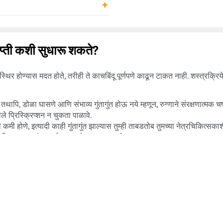
िंदू इत्यादी असतील तर शस्त्रक्रियेने
टाळण्याची प्रवृत्ती) सोबत निळसर आ
(चुलत भाऊ आणि नातेवाईक) असलेल्य
कायमचे अंधत्व टाळण्यासाठी त्वरित
तथापि, त्याची लक्षणे औषधे आणि
्राप्ती कशी सुधारू शकते?
ी स्थिर होण्यास मदत होते, तरीही ते काचबिंदू पूर्णपणे काढून टाकत नाही. शस्त्रक्र
, डोळा घासणे आणि संभाव्य गुंतागुंत होऊ नये म्हणून, रुग्णाने संरक्षणात्मक चष्
ले प्रिस्क्रिप्शन न चुकता पाळावे.
ृष्टी कमी होणे, इत्यादी काही गुंतागुंत झाल्यास तुम्ही ताबडतोब तुमच्या नेत्रचिकित्स
ा क्रियाकलापांवर मर्यादा घालणे आवश्यक आहे.
 आजीवन सावधगिरीची आवश्यकता असू शकते.
धारावर पुनर्प्राप्तीस मदत करू शकतात किंवा विलंब करू शकतात, म्हणून त्याबाबत तुमच्
 करण्यापूर्वी तुमच्या सर्जनचा सल्ला घ्या.
पा
खात्री करा. वगळलेले डोस आणि औषधे घेण्यास उशीर केल्याने तुमची स्थिती बिघडू श