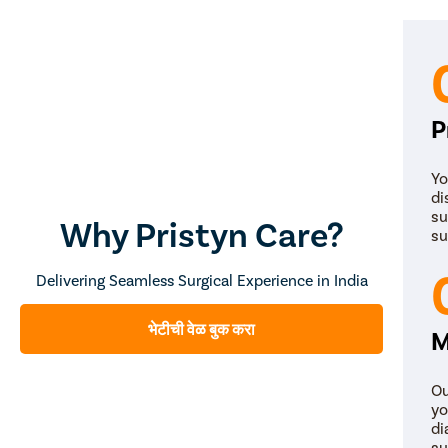
P
Yo
di
su
Why Pristyn Care?
su
Delivering Seamless Surgical Experience in India
भेटीची वेळ बुक करा
M
Ou
yo
di
su