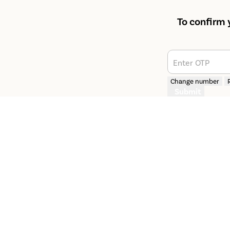
To confirm 
Enter OTP
Change number
Submit