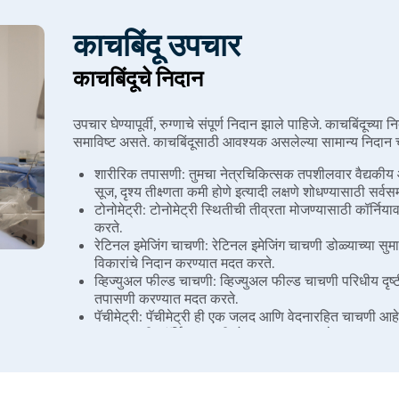
काचबिंदू उपचार
काचबिंदूचे निदान
उपचार घेण्यापूर्वी, रुग्णाचे संपूर्ण निदान झाले पाहिजे. काचबिंदूच
समाविष्ट असते. काचबिंदूसाठी आवश्यक असलेल्या सामान्य निदान 
शारीरिक तपासणी: तुमचा नेत्रचिकित्सक तपशीलवार वैद्यकी
सूज, दृश्य तीक्ष्णता कमी होणे इत्यादी लक्षणे शोधण्यासाठी सर
टोनोमेट्री: टोनोमेट्री स्थितीची तीव्रता मोजण्यासाठी कॉर्नि
करते.
रेटिनल इमेजिंग चाचणी: रेटिनल इमेजिंग चाचणी डोळ्याच्या सु
विकारांचे निदान करण्यात मदत करते.
व्हिज्युअल फील्ड चाचणी: व्हिज्युअल फील्ड चाचणी परिधीय दृष्टीच
तपासणी करण्यात मदत करते.
पॅचीमेट्री: पॅचीमेट्री ही एक जलद आणि वेदनारहित चाचणी आहे जी
करण्यासाठी कॉर्नियल जाडी मोजण्यात मदत करते.
गोनिओस्कोपी: गोनिओस्कोपीसाठी, डोळ्यातील निचरा कोन तपासण
वापरतात आणि काचबिंदूचे प्रकार आणि कारण निदान करतात.