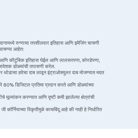
्या निदानामध्ये रुग्णाचा तपशीलवार इतिहास आणि इमेजिंग चाचणी
चाचण्या आहेत:
य आणि कौटुंबिक इतिहास घेईल आणि लालसरपणा, कोरडेपणा,
्वसमावेशक डोळ्यांची तपासणी करेल.
यावर थोडासा हवेचा दाब लावून इंट्राओक्युलर दाब मोजण्यात मदत
मारे 80% डिजिटल प्रतिमा प्रदान करते आणि डोळ्यांच्या
े मूल्यांकन करण्यात आणि दृष्टी कमी झालेल्या क्षेत्रांची
 कॉर्नियाच्या विकृतीमुळे काचबिंदू आहे की नाही हे निर्धारित
्यासाठी डोळ्याचे डॉक्टर विशेष लेन्स आणि स्लिट लॅम्प