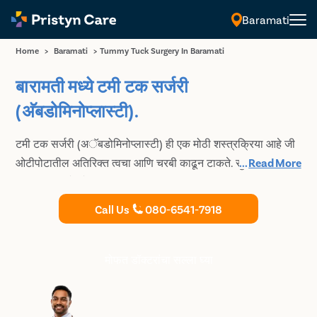
Baramati
Home
>
Baramati
>
Tummy Tuck Surgery In Baramati
बारामती मध्ये टमी टक सर्जरी
(अ‍ॅबडोमिनोप्लास्टी).
टमी टक सर्जरी (अॅबडोमिनोप्लास्टी) ही एक मोठी शस्त्रक्रिया आहे जी
ओटीपोटातील अतिरिक्त त्वचा आणि चरबी काढून टाकते. सुरक्षित आणि
...
Read More
प्रगत प्रक्रियेद्वारे टमी टक शस्त्रक्रिया करण्यासाठी बारामती मधील
तज्ञ आणि अत्यंत अनुभवी प्लास्टिक सर्जनचा सल्ला घ्या.
Call Us
080-6541-7918
मोफत डॉक्टरांचा सल्ला घ्या