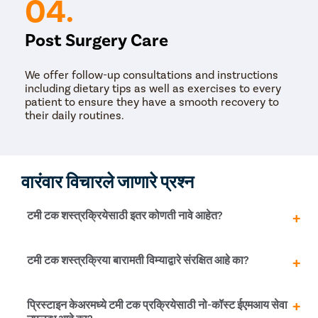
04.
Post Surgery Care
We offer follow-up consultations and instructions
including dietary tips as well as exercises to every
patient to ensure they have a smooth recovery to
their daily routines.
वारंवार विचारले जाणारे प्रश्न
टमी टक शस्त्रक्रियेसाठी इतर कोणती नावे आहेत?
टमी टक सर्जरीला अॅबडोमिनोप्लास्टी (पुरुष आणि मादी दोघांमध्ये)
टमी टक शस्त्रक्रिया बारामती विम्याद्वारे संरक्षित आहे का?
आणि मॉमी मेकओव्हर (केवळ महिलांमध्ये) असेही म्हणतात.
टमी टक शस्त्रक्रिया ही एक कॉस्मेटिक प्रक्रिया आहे. म्हणून, ही
प्रिस्टाइन केअरमध्ये टमी टक प्रक्रियेसाठी नो-कॉस्ट ईएमआय सेवा
पॉलिसी इतर कोणत्याही शहर बारामती मध्ये आरोग्य विम्याद्वारे संरक्षित