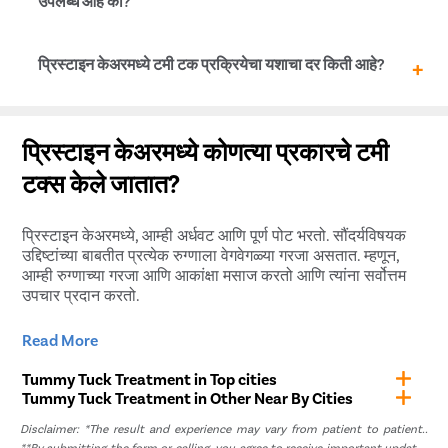
उपलब्ध आहे का?
केलेली नाही.
होय, प्रिस्टाइन केअरमध्ये, ज्यांना टमी टक शस्त्रक्रिया करायची आहे
प्रिस्टाइन केअरमध्ये टमी टक प्रक्रियेचा यशाचा दर किती आहे?
त्यांना आम्ही विनाशुल्क EMI सेवा देऊ करतो. या सेवेमुळे रुग्णांना
उपचारासाठी सुलभ हप्त्यांमध्ये पैसे देता येतात. सेवेबद्दल आणि त्याच्या
अटी आणि शर्तींबद्दल अधिक जाणून घेण्यासाठी, आमच्या वैद्यकीय
प्रिस्टाइन केअरमध्ये, टमी टक प्रक्रियेचा यश दर 95% पेक्षा जास्त
समन्वयकाशी बोला.
आहे. बहुतेक प्रकरणांमध्ये, आमच्या रूग्णांना तत्काळ फरक जाणवतो
प्रिस्टाइन केअरमध्ये कोणत्या प्रकारचे टमी
आणि ते परिणामांवर समाधानी असतात.
टक्स केले जातात?
प्रिस्टाइन केअरमध्ये, आम्ही अर्धवट आणि पूर्ण पोट भरतो. सौंदर्यविषयक
उद्दिष्टांच्या बाबतीत प्रत्येक रुग्णाला वेगवेगळ्या गरजा असतात. म्हणून,
आम्ही रुग्णाच्या गरजा आणि आकांक्षा मसाज करतो आणि त्यांना सर्वोत्तम
उपचार प्रदान करतो.
Read More
अर्धवट किंवा लहान पोट टक
Tummy Tuck Treatment in Top cities
या प्रकारचा टमी-टक फक्त पोटाच्या खालच्या भागात म्हणजेच बेली
Tummy Tuck Treatment in Other Near By Cities
बटणाच्या खाली केला जातो. या प्रक्रियेमध्ये क्षेत्राच्या खाली असलेल्या
स्नायूंच्या ऊतींना घट्ट करणे आणि अतिरिक्त त्वचा काढून टाकणे
Disclaimer: *The result and experience may vary from patient to patient..
समाविष्ट आहे. शस्त्रक्रिया फक्त खालच्या ओटीपोटावर कार्य करत
**By submitting the form or calling, you agree to receive important updates