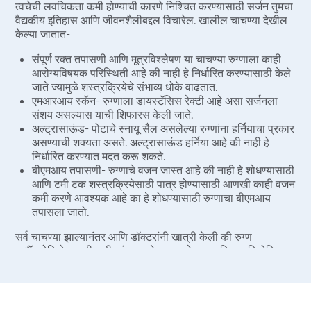
त्वचेची लवचिकता कमी होण्याची कारणे निश्चित करण्यासाठी सर्जन तुमचा
वैद्यकीय इतिहास आणि जीवनशैलीबद्दल विचारेल. खालील चाचण्या देखील
केल्या जातात-
संपूर्ण रक्त तपासणी आणि मूत्रविश्लेषण या चाचण्या रुग्णाला काही
आरोग्यविषयक परिस्थिती आहे की नाही हे निर्धारित करण्यासाठी केले
जाते ज्यामुळे शस्त्रक्रियेचे संभाव्य धोके वाढतात.
एमआरआय स्कॅन- रुग्णाला डायस्टॅसिस रेक्टी आहे असा सर्जनला
संशय असल्यास याची शिफारस केली जाते.
अल्ट्रासाऊंड- पोटाचे स्नायू सैल असलेल्या रुग्णांना हर्नियाचा प्रकार
असण्याची शक्यता असते. अल्ट्रासाऊंड हर्निया आहे की नाही हे
निर्धारित करण्यात मदत करू शकते.
बीएमआय तपासणी- रुग्णाचे वजन जास्त आहे की नाही हे शोधण्यासाठी
आणि टमी टक शस्त्रक्रियेसाठी पात्र होण्यासाठी आणखी काही वजन
कमी करणे आवश्यक आहे का हे शोधण्यासाठी रुग्णाचा बीएमआय
तपासला जातो.
सर्व चाचण्या झाल्यानंतर आणि डॉक्टरांनी खात्री केली की रुग्ण
अॅबडोमिनोप्लास्टीसाठी चांगला उमेदवार आहे, शस्त्रक्रिया नियोजित
आहे.
पद्धत