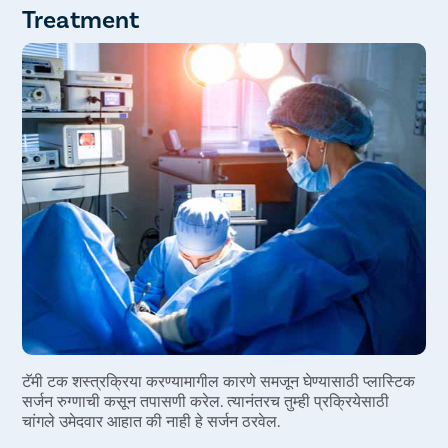
Treatment
प्रचंड रक्तस्त्राव
सेरोमा
हेमेटोमा
एक अनपेक्षित ठिकाण
त्वचेच्या संवेदनांमध्ये बदल
टॅमी टक शस्त्रक्रिया करण्यामागील कारणे समजून घेण्यासाठी प्लास्टिक
सर्जन रुग्णाची कसून तपासणी करेल. त्यानंतरच तुम्ही प्रक्रियेसाठी
चांगले उमेदवार आहात की नाही हे सर्जन ठरवेल.