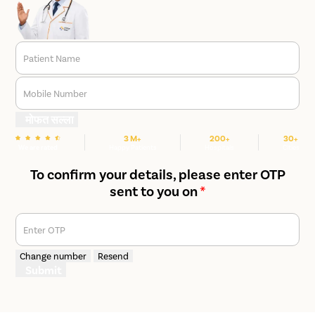
Patient Name
Mobile Number
मोफत सल्ला
3 M+
200+
30+
We are rated
Happy Patients
Hospitals
Cities
To confirm your details, please enter OTP
sent to you on
*
Enter OTP
Change number
Resend
Submit