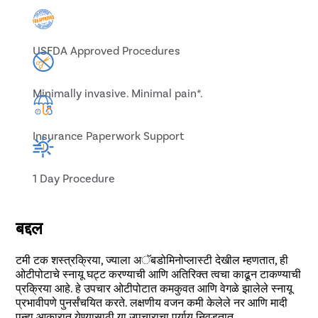
USFDA Approved Procedures
Minimally invasive. Minimal pain*.
Insurance Paperwork Support
1 Day Procedure
बद्दल
टमी टक शस्त्रक्रिया, ज्याला अॅबडोमिनोप्लास्टी देखील म्हणतात, ही
ओटीपोटाचे स्नायू घट्ट करण्याची आणि अतिरिक्त त्वचा काढून टाकण्याची
प्रक्रिया आहे. हे उपचार ओटीपोटात कमकुवत आणि वेगळे झालेले स्नायू
प्रभावीपणे पुनर्संचयित करते. लक्षणीय वजन कमी केलेले नर आणि मादी
पुन्हा आकारात येण्यासाठी या उपचाराचा पर्याय निवडतात.