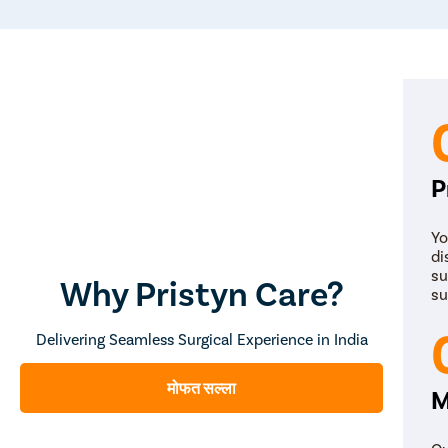
P
Yo
di
su
Why Pristyn Care?
su
Delivering Seamless Surgical Experience in India
मोफत सल्ला
M