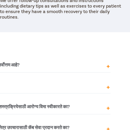
We offer follow-up consultations and instructions
including dietary tips as well as exercises to every patient
to ensure they have a smooth recovery to their daily
routines.
र्वोत्तम आहे?
 रुग्णांवर करणे सुरक्षित आहे. 6 वर्षांच्या मुलांवर शस्त्रक्रिया
नुसार, स्थिती वाढते आणि प्रभावित डोळ्यामध्ये दृष्टी समस्या उद्भवते.
य या स्थितीवर यशस्वीरित्या उपचार केले जाऊ शकतात.
 स्ट्रॅबिस्मस परत येऊ शकतो. पुनरावृत्ती होण्याचा धोका प्रत्येक
ट शस्त्रक्रियेसाठी आरोग्य विमा स्वीकारते का?
ृत्ती दराचा अंदाज लावणे फार कठीण आहे. पुनरावृत्ती सहसा तेव्हा
स्येमुळे होते. यामुळे, मेंदू पुन्हा डोळ्यांना वेगवेगळ्या दिशेने जाऊ देऊ
ामती मध्ये स्क्विंट नेत्र शस्त्रक्रिया खर्च भरण्यासाठी आरोग्य विमा
ट नेत्र उपचारासाठी कॅब सेवा प्रदान करते का?