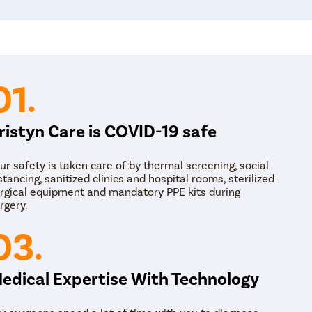
शस्त्रक्रिया सामान्य भूल वापरून केली जाते आणि एक तासापेक्षा कम
त्याच दिवशी डिस्चार्ज दिला जातो. शस्त्रक्रियेदरम्यान –
झाकण स्पेक्युलम वापरून डोळे/डोळे उघडे ठेवले जातात. काही प्र
ऑपरेट करणे महत्वाचे आहे.
सर्जन असंतुलित असलेल्या डोळ्याच्या स्नायूंना वेगळे करतो 
01.
निर्देशित करतात.
विरघळता येण्याजोग्या टाक्यांसह स्नायूंना पुन्हा जोडले जाते.
ristyn Care is COVID-19 safe
काही प्रौढ आणि किशोरवयीन मुलांमध्ये, संरेखन दुरुस्त करण्यास
ur safety is taken care of by thermal screening, social
stancing, sanitized clinics and hospital rooms, sterilized
rgical equipment and mandatory PPE kits during
rgery.
03.
edical Expertise With Technology