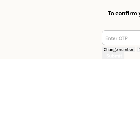
To confirm 
Enter OTP
Change number
Submit