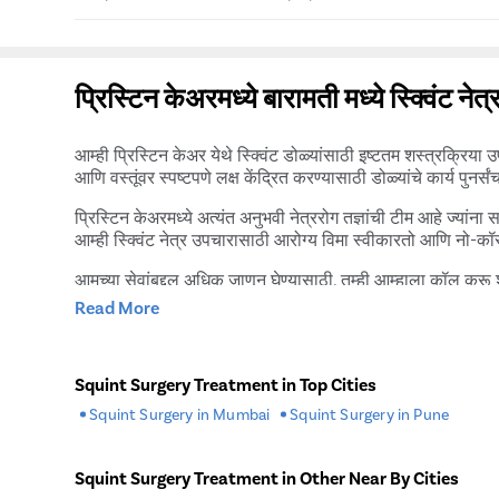
असते. त्यावर आधारित, शस्त्रक्रियेचा खर्च रु. पासून बदलू शकत
स्क्विंट नेत्र शस्त्रक्रियेचा अंदाज घेण्यासाठी, तुम्ही प्रिस्ट
प्रिस्टिन केअरमध्ये स्क्विंट शस्त्रक्रियेचा यशस्वी दर 80-90% आह
उपचार प्रौढांपेक्षा अधिक प्रभावी आहे. स्ट्रॅबिस्मसच्या प्रकार
प्रिस्टिन केअरमध्ये बारामती मध्ये स्क्विंट ने
देखील बदलतो. रुग्णाच्या डोळ्याचे निदान केल्यानंतर केवळ एक ड
आम्ही प्रिस्टिन केअर येथे स्क्विंट डोळ्यांसाठी इष्टतम शस्त्रक्रिय
आणि वस्तूंवर स्पष्टपणे लक्ष केंद्रित करण्यासाठी डोळ्यांचे कार्य पु
प्रिस्टिन केअरमध्ये अत्यंत अनुभवी नेत्ररोग तज्ञांची टीम आहे ज्य
आम्ही स्क्विंट नेत्र उपचारासाठी आरोग्य विमा स्वीकारतो आणि नो-कॉस्
आमच्या सेवांबद्दल अधिक जाणून घेण्यासाठी, तुम्ही आम्हाला कॉल क
Read More
स्क्विंट नेत्र शस्त्रक्रियेचे फायदे
स्क्विंट नेत्र शस्त्रक्रिया मुलांमध्ये आणि प्रौढांमधील डोळ्यांच्या 
Squint Surgery Treatment in Top Cities
Squint Surgery in Mumbai
Squint Surgery in Pune
Improvement of Eye Position & Appearance-डोळ्यांची स्थित
जाणीव होते. सर्जिकल उपचाराने, डोळा स्नायू आहेत
Better Eye Coordination- डोळ्यांचा उत्तम समन्वय- मुलांमध्ये, मे
Squint Surgery Treatment in Other Near By Cities
यास सहसा बराच वेळ लागतो किंवा अजिबात होत नाही. त्यामुळे, डोळ्य