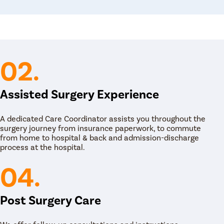
ी वेळ लागतो. हे बाह्यरुग्ण आधारावर केले जाते जेथे रुग्णाला
करणांमध्ये, दोन्ही डोळ्यांना योग्यरित्या संरेखित करण्यासाठी
आणि नवीन स्थितीत हलवतो जेणेकरून दोन्ही डोळे एकाच दिशेने
02.
Assisted Surgery Experience
ाठी डोळ्याच्या स्नायूंचे आणखी समायोजन आवश्यक आहे.
A dedicated Care Coordinator assists you throughout the
surgery journey from insurance paperwork, to commute
from home to hospital & back and admission-discharge
process at the hospital.
04.
Post Surgery Care