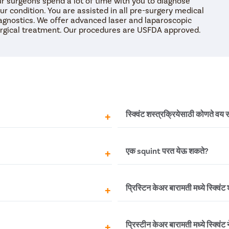
r surgeons spend a lot of time with you to diagnose
ur condition. You are assisted in all pre-surgery medical
agnostics. We offer advanced laser and laparoscopic
rgical treatment. Our procedures are USFDA approved.
स्क्विंट शस्त्रक्रियेसाठी कोणते वय स
सिया दिल्यानंतर शस्त्रक्रिया केली
स्क्विंट शस्त्रक्रिया सर्व वयोगटातील
एक squint परत येऊ शकते?
त्रक्रियेनंतर तुम्हाला काही दिवस
केल्यावर सर्वोत्तम परिणाम देते. वया
वस्थता देखील निघून जाईल.
तरीही, कोणत्याही वयोमर्यादेशिवा
ण कार्य प्राप्त करण्यासाठी सुमारे 6
क्वचित प्रसंगी, शस्त्रक्रियेनंतरही
प्रिस्टिन केअर बारामती मध्ये स्क्विं
्याने, स्नायूंना बरे होण्यासाठी आणि
रुग्णासाठी वेगळा असतो. आणि पुनराव
होते जेव्हा स्क्विंट प्रथम मेंदूच्या सम
शकतो, परिणामी पुनरावृत्ती होते.
सलेल्या स्नायूंच्या संख्येवर अवलंबून
होय, प्रिस्टिन केअर येथे, तुम्ही बार
प्रिस्टीन केअर बारामती मध्ये स्क्विं