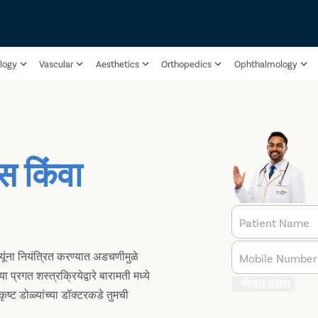
logy
Vascular
Aesthetics
Orthopedics
Ophthalmology
मस किंवा
Patient Name
नायूंना नियंत्रित करण्यात अडचणीमुळे
Mobile Number
प्रगत शस्त्रक्रियेद्वारे बारामती मध्ये
मोफत सल्ला
ृष्ट डोळ्यांच्या डॉक्टरकडे तुमची