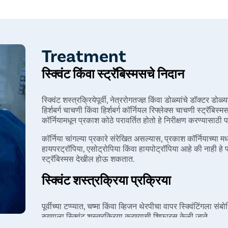
क्रॅनिओफेशियल विकार
डोळ्याच्या किंवा जवळच्या संरचनेत छिद्र पडणे
चेतासंस्थेचे विकार
जास्त रक्तस्त्राव
मध्यवर्ती मज्जासंस्थेचे विकार
क्रॅनियल नर्व्ह पाल्सी
एक किंवा दोन्ही डोळ्यांमध्ये दृष्टी कमी
Treatment
मुदतपूर्व कालावधी
स्क्विंट किंवा स्ट्रॅबिस्मसचे निदान
स्क्विंट शस्त्रक्रियेपूर्वी, नेत्ररोगतज्ज्ञ किंवा डोळ्यांचे डॉक्टर डो
हिर्शबर्ग चाचणी किंवा हिर्शबर्ग कॉर्नियल रिफ्लेक्स चाचणी स्ट्रॅबिस्म
कॉर्नियामधून प्रकाश कोठे परावर्तित होतो हे निरीक्षण करण्यासाठी 
कॉर्निया चांगल्या प्रकारे संरेखित असल्यास, प्रकाश कॉर्नियाच्या म
हायपरट्रॉपिया, एसोट्रोपिया किंवा हायपोट्रॉपिया आहे की नाही हे पर
स्ट्रॅबिस्मस देखील होऊ शकतात.
स्क्विंट शस्त्रक्रिया प्रक्रिया
पूर्वीच्या टप्प्यात, चष्मा किंवा व्हिजन थेरपीचा वापर स्क्विंटिंगला
रुग्णाला स्क्विंट शस्त्रक्रिया करण्याची शिफारस केली जाते.