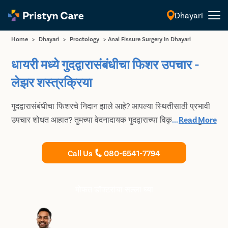
Dhayari
मराठी
Home
>
Dhayari
>
Proctology
>
Anal Fissure Surgery In Dhayari
धायरी मध्ये गुदद्वारासंबंधीचा फिशर उपचार -
लेझर शस्त्रक्रिया
गुदद्वारासंबंधीचा फिशरचे निदान झाले आहे? आपल्या स्थितीसाठी प्रभावी
उपचार शोधत आहात? तुमच्या वेदनादायक गुदद्वाराच्या विकृतीपासून मुक्त
...
Read More
होण्यासाठी तपशीलवार सल्लामसलत आणि प्रगत लेसर शस्त्रक्रियेसाठी
< शहर > मधील उच्च प्रशिक्षित आणि अनुभवी एनोरेक्टल सर्जनचा सल्ला
Call Us
080-6541-7794
घ्या.
मोफत डॉक्टरांचा सल्ला घ्या