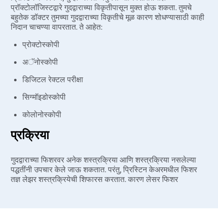
प्रॉक्टोलॉजिस्टद्वारे गुदद्वाराच्या विकृतीपासून मुक्त होऊ शकता. तुमचे
बहुतेक डॉक्टर तुमच्या गुदद्वाराच्या विकृतीचे मूळ कारण शोधण्यासाठी काही
निदान चाचण्या वापरतात. ते आहेत:
प्रोक्टोस्कोपी
अॅनोस्कोपी
डिजिटल रेक्टल परीक्षा
सिग्मॉइडोस्कोपी
कोलोनोस्कोपी
प्रक्रिया
गुदद्वाराच्या फिशरवर अनेक शस्त्रक्रिया आणि शस्त्रक्रिया नसलेल्या
पद्धतींनी उपचार केले जाऊ शकतात. परंतु, प्रिस्टिन केअरमधील फिशर
तज्ञ लेझर शस्त्रक्रियेची शिफारस करतात. कारण लेसर फिशर
शस्त्रक्रिया हा कमीत कमी रक्तस्त्राव, कट आणि चट्टे नसलेला सर्वोत्तम
आणि सुरक्षित मार्ग आहे. आमचे डॉक्टर फिशर लेसर शस्त्रक्रिया कशी
करतात याचे चरण येथे आहेत.