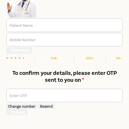
Patient Name
Mobile Number
मोफत सल्ला
3 M+
200+
30+
We are rated
Happy Patients
Hospitals
Cities
To confirm your details, please enter OTP
sent to you on
*
Enter OTP
Change number
Resend
Submit