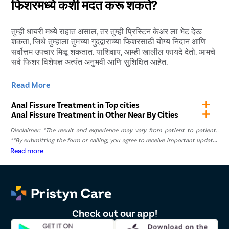
फिशरमध्ये कशी मदत करू शकते?
तुम्हाला 3-4 महिने लागू शकतात. जर तुम्हाला लवकर बरे व्हायचे असेल,
तर तुम्ही डॉक्टरांनी सांगितलेल्या सर्व खबरदारीचे पालन केले पाहिजे.
तुम्ही धायरी मध्ये राहात असाल, तर तुम्ही प्रिस्टिन केअर ला भेट देऊ
शकता, जिथे तुम्हाला तुमच्या गुदद्वाराच्या फिशरसाठी योग्य निदान आणि
सर्वोत्तम उपचार मिळू शकतात. याशिवाय, आम्ही खालील फायदे देतो. आमचे
सर्व फिशर विशेषज्ञ अत्यंत अनुभवी आणि सुशिक्षित आहेत.
तुमच्या गुदद्वाराच्या विकृतीचे मूळ कारण शोधण्यासाठी आम्ही प्रगत
Read More
आणि नवीनतम निदान चाचण्या वापरतो.
Anal Fissure Treatment in Top cities
शस्त्रक्रियेच्या दिवशी सर्व रूग्णांची हॉस्पिटलमध्ये ये-जा करणे सुलभ
Anal Fissure Treatment in Other Near By Cities
व्हावे यासाठी आम्ही त्यांना मोफत कॅब सुविधा देतो.
Disclaimer: *The result and experience may vary from patient to patient..
**By submitting the form or calling, you agree to receive important updates
आम्ही शस्त्रक्रिया केल्यानंतर एक विनामूल्य पाठपुरावा सत्र ऑफर
and marketing communications.
Read more
करतो.
आम्ही मोफत आहार सल्ला देखील देतो.
धायरी मध्ये सर्वोत्तम फिशर उपचार कोठे करावे?
Check out our app!
तुम्ही प्रिस्टिन केअरमध्ये जोखीममुक्त आणि सर्वोत्तम लेसर फिशर उपचार