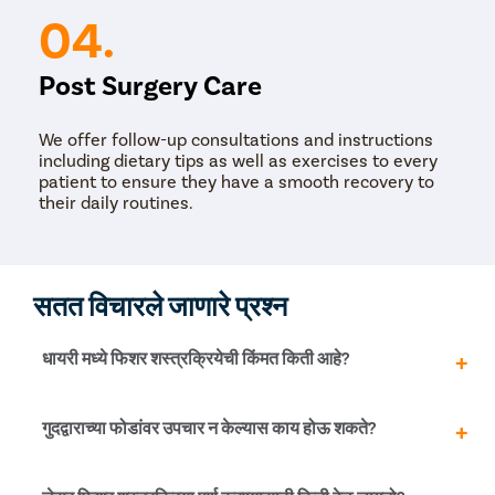
04.
Post Surgery Care
We offer follow-up consultations and instructions
including dietary tips as well as exercises to every
patient to ensure they have a smooth recovery to
their daily routines.
सतत विचारले जाणारे प्रश्न
धायरी मध्ये फिशर शस्त्रक्रियेची किंमत किती आहे?
धायरी मध्ये फिशर शस्त्रक्रियेचा खर्च अनेक घटकांवर अवलंबून असतो
गुदद्वाराच्या फोडांवर उपचार न केल्यास काय होऊ शकते?
आणि रु.च्या दरम्यान असू शकतो. ४४,००० ते रु. ५५,०००. ही अचूक
किंमत नाही आणि केवळ संदर्भ हेतूंसाठी वापरली जावी.
जर गुदद्वाराच्या फिशर्सवर उपचार न केले गेले तर ते गंभीर बद्धकोष्ठता,