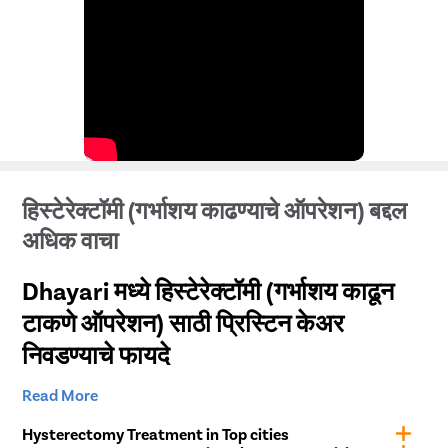
संपूर्ण भारतामध्ये 700+ रुग्णालयांसह, आम्ही तुमच्या जवळच्या काही
प्रमुख रुग्णालयांशी संबंधित आहोत. तुमच्या जवळच्या प्रिस्टीन
केअर-संबंधित हॉस्पिटलची माहिती घेण्यासाठी आम्हाला थेट कॉल
करा.
हिस्टेरेक्टॉमी (गर्भाशय काढण्याचे ऑपरेशन) बद्दल
अधिक वाचा
Dhayari मध्ये हिस्टेरेक्टॉमी (गर्भाशय काढून
टाकणे ऑपरेशन) साठी प्रिस्टिन केअर
निवडण्याचे फायदे
Read More
प्रिस्टिन केअर ही आरोग्यसेवा पुरवठादारांपैकी एक आहे आणि ती
Dhayari मधील बहुविध स्त्री आणि सुपर-स्पेशालिटी रुग्णालयांशी
Hysterectomy Treatment in Top cities
संबंधित आहे.