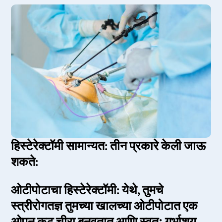
हिस्टेरेक्टॉमी सामान्यत: तीन प्रकारे केली जाऊ
शकते:
ओटीपोटाचा हिस्टेरेक्टॉमी: येथे, तुमचे
स्त्रीरोगतज्ञ तुमच्या खालच्या ओटीपोटात एक
ओपन कट चीरा बनवतात आणि स्वतः गर्भाशय