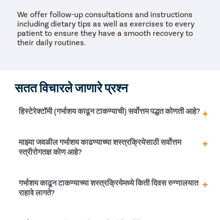
We offer follow-up consultations and instructions
including dietary tips as well as exercises to every
patient to ensure they have a smooth recovery to
their daily routines.
सतत विचारले जाणारे प्रश्न
हिस्टेरेक्टॉमी (गर्भाशय काढून टाकण्याची) सर्वोत्तम पद्धत कोणती आहे?
सामान्यतः, योनीतून हिस्टेरेक्टॉमी ही गर्भाशय काढून टाकण्याची सर्वोत्तम
माझ्या जवळील गर्भाशय काढण्याच्या शस्त्रक्रियेसाठी सर्वोत्तम
पद्धत मानली जाते. तथापि, हे केवळ गर्भाशयाच्या वाढीच्या प्रकरणांमध्ये
स्त्रीरोगतज्ञ कोण आहे?
पारंपारिकपणे केले जाऊ शकते. फायब्रॉइड्स, जड कालावधी किंवा
एंडोमेट्रिओसिस यांसारख्या इतर कोणत्याही कारणास्तव शस्त्रक्रिया
सुचवली जाते, तेव्हा टोटल लेप्रोस्कोपिक हिस्टेरेक्टॉमी (TLH) ही
प्रिस्टिन केअर स्त्रीरोग तज्ञ हे Dhayari मधील काही सर्वात
गर्भाशय काढून टाकण्याच्या शस्त्रक्रियेमध्ये किती दिवस रुग्णालयात
सर्वात प्रगत आणि कमीतकमी हल्ल्याची पद्धत आहे. हे देखील
प्रतिष्ठित आणि विश्वासू महिला OB- स्त्रीरोग तज्ञ आहेत. आम्ही लेसर
राहावे लागते?
लॅपरोस्कोपिक साधनांचा वापर करून योनिमार्गाद्वारे गर्भाशय काढून
आणि लेप्रोस्कोपी-आधारित किमान प्रवेश शस्त्रक्रिया (MAS) मध्ये
टाकते. हे विशेषतः त्याच्या कमीतकमी चीरा, चांगले अचूकता, कमी रक्त
तज्ञ आहोत आणि सरासरी 10-20 वर्षांचा अनुभव आहे.
कमी होणे, जलद स्त्राव आणि जलद पुनर्प्राप्तीसाठी प्रसिद्ध आहे.