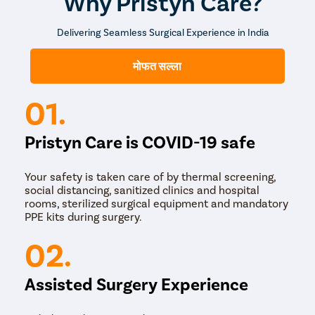
Why Pristyn Care?
टोटल लॅप्रोस्कोपिक हिस्टेरेक्टॉमी (TLH): येथे,
प्रगत वैद्यकीय उपकरण वापरून गर्भाशय काढले
Delivering Seamless Surgical Experience in India
जाते- लॅपरोस्कोप, म्हणजेच कॅमेरा आणि त्याच्या
मोफत सल्ला
शेवटी प्रकाश असलेले एक लहान, विशेष
कॅथेटर.
01.
Pristyn Care is COVID-19 safe
प्रथम, तुमचे स्त्रीरोगतज्ज्ञ तुमच्या खालच्या
ओटीपोटात 4-5 कीहोल-आकाराचे पोर्ट
Your safety is taken care of by thermal screening,
बनवतात आणि लेप्रोस्कोप घालतात. लॅपरोस्कोप
social distancing, sanitized clinics and hospital
rooms, sterilized surgical equipment and mandatory
अन्यथा लहान दिसण्यासाठी मोठे दृश्य देते आणि
PPE kits during surgery.
अरुंद अवयव. त्यामुळे तुमच्या सर्जनला चांगल्या
02.
स्पष्टतेसह अधिक अचूकता प्राप्त करण्यात
मदत होते.
Assisted Surgery Experience