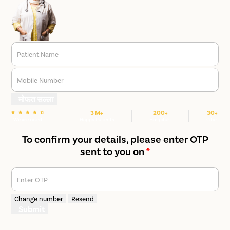
Patient Name
Mobile Number
मोफत सल्ला
3 M+
200+
30+
We are rated
Happy Patients
Hospitals
Cities
To confirm your details, please enter OTP
sent to you on
*
Enter OTP
Change number
Resend
Submit