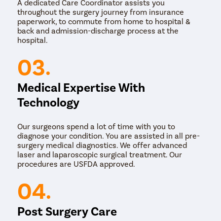
नंतर रक्त कमी होण्यासाठी अल्ट्रासोनिक ऊर्जा
A dedicated Care Coordinator assists you
throughout the surgery journey from insurance
वापरून गर्भाशय आणि त्याचे समर्थन करणारे
paperwork, to commute from home to hospital &
अवयव वेगळे केले जातात. एकदा वेगळे
back and admission-discharge process at the
hospital.
झाल्यानंतर, योनिमार्गाद्वारे गर्भाशय काढून टाकले
03.
जाते. बहुतेक लॅप्रोस्कोपिक कीहोल (अर्धा इंच
पेक्षा कमी) स्वतःच बरे होतात, तर 1 सेमी पेक्षा मोठे
Medical Expertise With
एक कीहोल सिवनीने बंद केले जाते. जन्म
Technology
कालव्याच्या मार्गावर काही शिव्याही बनवल्या
जातात. तथापि, ओटीपोटाच्या हिस्टेरेक्टॉमीच्या
Our surgeons spend a lot of time with you to
diagnose your condition. You are assisted in all pre-
तुलनेत ते फारच कमी आहेत आणि 1-2
surgery medical diagnostics. We offer advanced
laser and laparoscopic surgical treatment. Our
आठवड्यांच्या आत पुनर्प्राप्तीची अपेक्षा केली
procedures are USFDA approved.
जाऊ शकते.
04.
Post Surgery Care