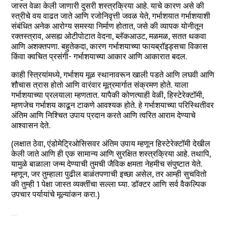
जास्त वेळा केली जाणारी दुसरी शस्त्रक्रिया आहे. याचे कारण असे की
स्त्रीचे वय वाढत जाते आणि रजोनिवृत्ती जवळ येते, गर्भाशयात गर्भाशयाशी
संबंधित अनेक आरोग्य समस्या निर्माण होतात, जसे की व्यापक योनीतून
रक्तस्त्राव, असह्य ओटीपोटात वेदना, ब्लॅकआउट, मळमळ, सतत थकवा
आणि अशक्तपणा. बहुतेकदा, कारण गर्भाशयाच्या फायब्रॉइड्सचा विकास
किंवा क्वचित प्रसंगी- गर्भाशयाच्या आकार आणि आकारात बदल.
काही स्त्रियांमध्ये, गर्भाशय मूळ स्थानावरून खाली पडते आणि लघवी आणि
शौचास त्रास होतो आणि वारंवार मूत्रमार्गात संक्रमण होते. याला
गर्भाशयाच्या प्रलयाला म्हणतात. यापैकी कोणत्याही वेळी, हिस्टेरेक्टॉमी,
म्हणजेच गर्भाशय काढून टाकणे आवश्यक होते. हे गर्भाशयाच्या परिस्थितीवर
अंतिम आणि निश्चित उपाय प्रदान करते आणि त्वरित आराम देण्याचे
आश्वासन देते.
(लक्षात ठेवा, एंडोमेट्रिओसिसवर अंतिम उपाय म्हणून हिस्टेरेक्टॉमी देखील
केली जाते आणि ही एक सामान्य आणि सुरक्षित शस्त्रक्रिया आहे. तथापि,
यामुळे बाळाला जन्म देण्याची तुमची जैविक क्षमता नेहमीच संपुष्टात येते.
म्हणून, जर तुम्हाला पुढील बाळंतपणाची इच्छा असेल, तर आम्ही सुचवितो
की तुम्ही 1 पेक्षा जास्त व्यक्तींचा सल्ला घ्या. डॉक्टर आणि सर्व वैकल्पिक
उपचार पर्यायांचे मूल्यांकन करा.)