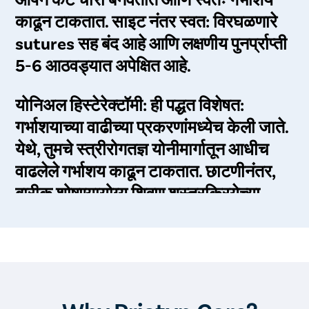
काढून टाकतात. साइट नंतर स्वत: विरघळणारे
sutures सह बंद आहे आणि लक्षणीय पुनर्प्राप्ती
5-6 आठवड्यात अपेक्षित आहे.
योनिअल हिस्टेरेक्टॉमी: ही पद्धत विशेषत:
गर्भाशयाच्या वाढीच्या प्रकरणांमध्येच केली जाते.
येथे, तुमचे स्त्रीरोगतज्ञ योनीमार्गातून आधीच
वाढलेले गर्भाशय काढून टाकतात. छाटणीनंतर,
बारीक शोषण्यायोग्य शिवण शस्त्रक्रियेच्या
जागेजवळ बनवले जाते. ओटीपोटाच्या
हिस्टेरेक्टॉमीपेक्षा ही प्रक्रिया तुलनेने सोपी आहे
आणि 1-2 आठवड्यांत लक्षणीय पुनर्प्राप्ती
अपेक्षित आहे.