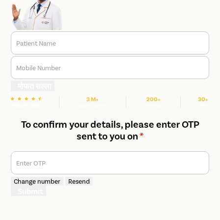
Patient Name
Mobile Number
मोफत सल्ला
3 M+
200+
30+
We are rated
Happy Patients
Hospitals
Cities
To confirm your details, please enter OTP
sent to you on
*
Enter OTP
Change number
Resend
Submit