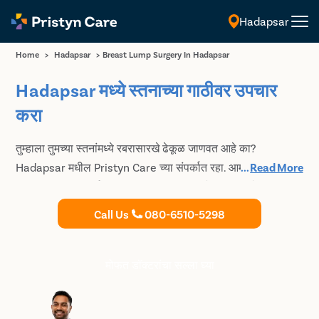
Hadapsar
मराठी
Home
>
Hadapsar
>
Breast Lump Surgery In Hadapsar
Hadapsar मध्ये स्तनाच्या गाठीवर उपचार
करा
तुम्हाला तुमच्या स्तनांमध्ये रबरासारखे ढेकूळ जाणवत आहे का?
Hadapsar मधील Pristyn Care च्या संपर्कात रहा. आमच्याकडे अत्यंत
...
Read More
अनुभवी प्लॅस्टिक सर्जनची एक इन-हाउस टीम आहे ज्यांच्याकडे कमीत
कमी डाग असलेल्या स्तनाच्या गाठीची शस्त्रक्रिया करण्यात
Call Us
080-6510-5298
स्पेशलायझेशन आहे. ब्रेस्ट लम्प काढण्याची शस्त्रक्रिया करण्यासाठी
अनुभवी प्लास्टिक सर्जनचा सल्ला घेण्यासाठी आजच तुमची अपॉइंटमेंट बुक
करा.
मोफत डॉक्टरांचा सल्ला घ्या