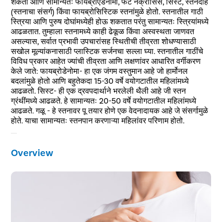
शकतो आणि सामान्यतः फायब्रोएडेनोमा, फॅट नेक्रोसिस, सिस्ट, स्तनदाह
(स्तनाचा संसर्ग) किंवा फायब्रोसिस्टिक स्तनांमुळे होतो. स्तनातील गाठी
स्त्रिया आणि पुरुष दोघांमध्येही होऊ शकतात परंतु सामान्यतः स्त्रियांमध्ये
आढळतात. तुम्हाला स्तनामध्ये काही ढेकूळ किंवा अस्वस्थता जाणवत
असल्यास, सर्वात प्रभावी उपचारांसह स्थितीची तीव्रता शोधण्यासाठी
सखोल मूल्यांकनासाठी प्लास्टिक सर्जनचा सल्ला घ्या. स्तनातील गाठींचे
विविध प्रकार आहेत ज्यांची तीव्रता आणि लक्षणांवर आधारित वर्गीकरण
केले जाते: फायब्रोडेनोमा- हा एक जंगम वस्तुमान आहे जो हार्मोनल
बदलांमुळे होतो आणि बहुतेकदा 15-30 वर्षे वयोगटातील महिलांमध्ये
आढळतो. सिस्ट- ही एक द्रवपदार्थाने भरलेली थैली आहे जी स्तन
ग्रंथींमध्ये आढळते. हे सामान्यतः 20-50 वर्षे वयोगटातील महिलांमध्ये
आढळते. गळू - हे स्तनावर पू तयार होणे एक वेदनादायक आहे जे संसर्गामुळे
होते. याचा सामान्यतः स्तनपान करणाऱ्या महिलांवर परिणाम होतो.
Overview