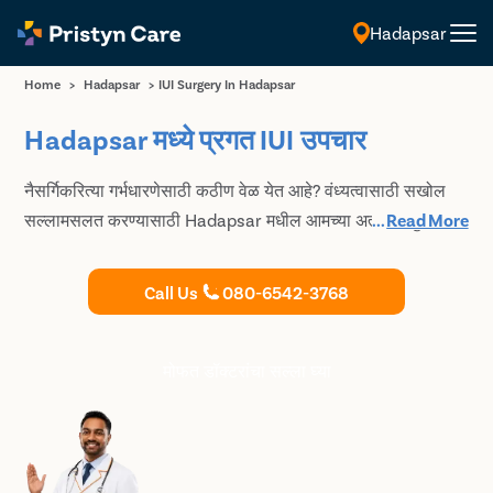
Hadapsar
मराठी
Home
>
Hadapsar
>
IUI Surgery In Hadapsar
Hadapsar मध्ये प्रगत IUI उपचार
नैसर्गिकरित्या गर्भधारणेसाठी कठीण वेळ येत आहे? वंध्यत्वासाठी सखोल
सल्लामसलत करण्यासाठी Hadapsar मधील आमच्या अत्यंत अनुभवी
...
Read More
आणि प्रशिक्षित प्रजनन तज्ञांशी सल्लामसलत करा आणि तज्ञांची काळजी
आणि मार्गदर्शनाखाली सर्वोत्तम IUI उपचार घ्या.
Call Us
080-6542-3768
मोफत डॉक्टरांचा सल्ला घ्या