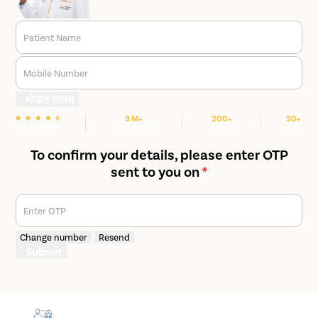
Patient Name
Mobile Number
मोफत सल्ला
3 M+
200+
30+
We are rated
Happy Patients
Hospitals
Cities
To confirm your details, please enter OTP
sent to you on
*
Enter OTP
Change number
Resend
Submit