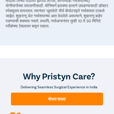
मादीला तिच्या पाठीवर झोपावे लागेल, कोणत्याही गर्भाशयाच्या/
योनीमार्गाच्या तपासणीसाठी. योनिमार्ग हलक्या हाताने उघडण्यासाठी डॉक्टर
स्पेक्युलम वापरतात. त्यानंतर ‘धुतलेले’ वीर्य कॅथेटरद्वारे गर्भाशयात टाकले
जाईल. शुक्राणू थेट गर्भाशयाच्या आत ठेवलेले असल्याने, शुक्राणू बाहेर
पडण्याची शक्यता नसते. तथापि, गर्भाधानानंतर तुम्ही 10 ते 30 मिनिटे
परीक्षेच्या टेबलावर बसून राहाल.
Why Pristyn Care?
Delivering Seamless Surgical Experience in India
मोफत सल्ला