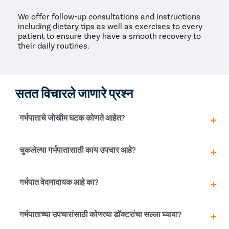
We offer follow-up consultations and instructions
including dietary tips as well as exercises to every
patient to ensure they have a smooth recovery to
their daily routines.
सतत विचारले जाणारे प्रश्न
गर्भपाताचे जोखीम घटक कोणते आहेत?
अनेक जोखीम घटक गर्भपात होण्याची शक्यता वाढवू शकतात. त्यापैकी
चुकलेल्या गर्भपातासाठी काय उपचार आहे?
काही आहेत:
औषधीचे दुरुपयोग
मिसकॅरेजच्या बाबतीत, सामान्य उपचार पद्धतींमध्ये अपेक्षित व्यवस्थापन
गर्भपात वेदनादायक आहे का?
ओटीपोटात आघात
(गर्भपात नैसर्गिकरित्या वाढू द्या), वैद्यकीय व्यवस्थापन (औषधांच्या
हानिकारक रसायनांचा संपर्क
माध्यमातून गर्भधारणेच्या ऊतींना बाहेर काढणे) किंवा शस्त्रक्रिया
धूम्रपान
व्यवस्थापन (D&C) यांचा समावेश होतो.
गर्भपात नेहमीच वेदनादायक नसतो. बहुतेक प्रकरणांमध्ये, आईला
गर्भपाताच्या उपचारांसाठी कोणत्या डॉक्टरांचा सल्ला घ्यावा?
अत्यधिक दारू दुरुपयोग
अचानक ओटीपोटात दुखणे आणि योनिमार्गातून रक्तस्त्राव सोबत
कॅफीनचा जास्त वापर