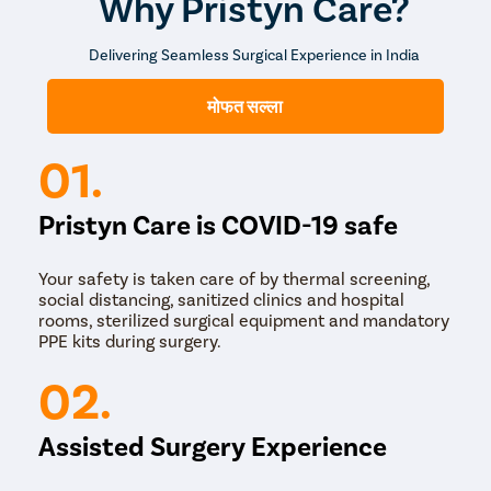
Why Pristyn Care?
करतात.
डी आणि सी सामान्य भूलच्या प्रभावाखाली केले जाते. D&C दरम्यान,
Delivering Seamless Surgical Experience in India
स्त्रीरोगतज्ञ रुग्णाची गर्भाशय ग्रीवा पसरवतो आणि गर्भाशयाच्या आतून
गर्भाच्या ऊती काढून टाकतो. प्रक्रियेदरम्यान, गर्भाशयाच्या भिंतीचे अस्तर
मोफत सल्ला
हळूवारपणे खरवडण्यासाठी चमच्याच्या आकाराचे उपकरण (क्युरेट म्हणून
ओळखले जाते) वापरले जाते.
01.
Pristyn Care is COVID-19 safe
Your safety is taken care of by thermal screening,
social distancing, sanitized clinics and hospital
rooms, sterilized surgical equipment and mandatory
PPE kits during surgery.
02.
Assisted Surgery Experience