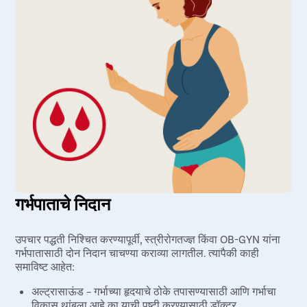
गर्भपाताचे निदान
उपचार पद्धती निश्चित करण्यापूर्वी, स्त्रीरोगतज्ज्ञ किंवा OB-GYN यांना
गर्भपातासाठी दोन निदान चाचण्या कराव्या लागतील. त्यापैकी काही
समाविष्ट आहेत:
अल्ट्रासाऊंड – गर्भाच्या हृदयाचे ठोके तपासण्यासाठी आणि गर्भाचा
विकास थांबला आहे का याची पुष्टी करण्यासाठी डॉक्टर