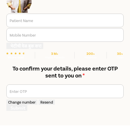
Patient Name
Mobile Number
भेटीची वेळ बुक करा
3 M+
200+
30+
We are rated
Happy Patients
Hospitals
Cities
To confirm your details, please enter OTP
sent to you on
*
Enter OTP
Change number
Resend
Submit