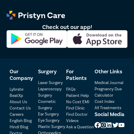
patient to patient.. **By submitting the form or calling, you agree to receive
important updates and marketing communications.
Check out our app!
Our
Surgery
For
Other Links
Company
Patients
Laser Surgery
Medical Journal
Laparoscopy
Pregnancy Due
Lybrate
FAQs
Surgery
Calculator
BeatXp
Patient Help
Cosmetic
Cost Index
About Us
No Cost EMI
Surgery
All Treatments
Contact Us
Find Clinic
Patient Detail
Social Media
Ear Surgery
Careers
Find Doctor
Eye Surgery
English Blog
Videos
Patient Name
OTP
Plastic Surgery
Hindi Blog
Ask a Question
₹
Orthopedics
Doctor