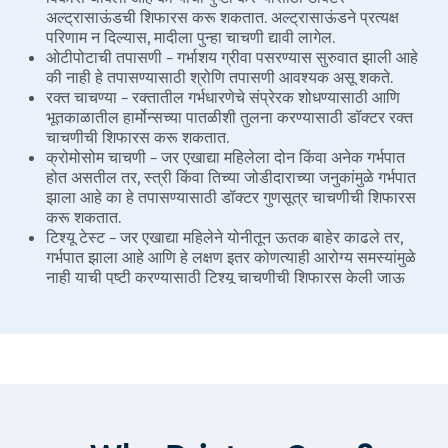
अल्ट्रासाऊंडची शिफारस करू शकतात. अल्ट्रासाऊंडने प्रत्यक्ष
परिणाम न दिल्यास, मादीला पुन्हा चाचणी द्यावी लागेल.
ओटीपोटाची तपासणी – गर्भाशय ग्रीवा पसरण्यास सुरुवात झाली आहे
की नाही हे तपासण्यासाठी श्रोणि तपासणी आवश्यक असू शकते.
रक्त चाचण्या – रक्तातील गर्भधारणेचे संप्रेरक शोधण्यासाठी आणि
भूतकाळातील हार्मोन्सच्या पातळीशी तुलना करण्यासाठी डॉक्टर रक्त
चाचणीची शिफारस करू शकतात.
क्रोमोसोम चाचणी – जर एखाद्या महिलेला दोन किंवा अनेक गर्भपात
होत असतील तर, स्त्री किंवा तिच्या जोडीदाराच्या जनुकांमुळे गर्भपात
झाला आहे का हे तपासण्यासाठी डॉक्टर गुणसूत्र चाचणीची शिफारस
करू शकतात.
टिश्यू टेस्ट – जर एखाद्या महिलेने योनीतून ऊतक बाहेर काढले तर,
गर्भपात झाला आहे आणि हे लक्षण इतर कोणत्याही आरोग्य समस्यांमुळे
नाही याची पुष्टी करण्यासाठी टिश्यू चाचणीची शिफारस केली जाऊ
शकते.
गर्भपातासाठी उपचार
वरीलपैकी कोणत्याही निदान चाचण्यांद्वारे गर्भधारणा कमी झाल्याची पुष्टी
झाल्यानंतर, डॉक्टर गर्भधारणेच्या ऊतींना स्वच्छ करण्यासाठी आणि बाहेर
काढण्यासाठी डायलेशन अँड क्युरेटेज (D&C) प्रक्रियेची शिफारस