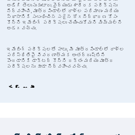
అడిగి తెలుసుకుంటారు.వైద్యుడు శారీరక పరీక్షను
నిర్వహించి, మూత్రపిండాల్లో రాళ్ల పరిమాణం మరియు
స్థానానికి సంబంధించిన సరైన రోగనిర్ధారణ కోసం
కొన్ని ఇమేజింగ్ పరీక్షలు చేయించుకోమని మిమ్మల్ని
అడగవచ్చు.
ఇమేజింగ్ పరీక్షలతో పాటు, మీ మూత్రపిండాల్లో రాళ్ల
పరిస్థితిపై వివరణాత్మక అంతర్దృష్టిని
పొందడానికి డాక్టర్ కొన్ని రక్తం మరియు మూత్ర
పరీక్షలను కూడా నిర్వహించవచ్చు.
సర్జరీ
కిడ్నీలో రాళ్ల చికిత్సకు అనేక పద్ధతులు
అందుబాటులో ఉన్నాయి. కిడ్నీ రాళ్లకు ఆధునిక మరియు
ప్రభావవంతమైన శస్త్రచికిత్స చికిత్సలలో
లాపరోస్కోపిక్ చికిత్స, లేజర్ చికిత్స మరియు షాక్