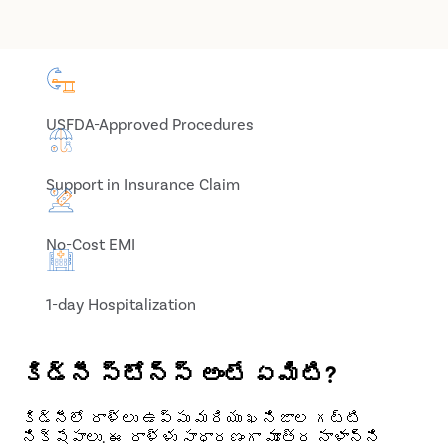
USFDA-Approved Procedures
Support in Insurance Claim
No-Cost EMI
1-day Hospitalization
కిడ్నీ స్టోన్స్ అంటే ఏమిటి?
కిడ్నీలో రాళ్లు ఉప్పు మరియు ఖనిజాల గట్టి
నిక్షేపాలు. ఈ రాళ్ళు సాధారణంగా మూత్ర నాళాన్ని