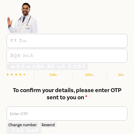
రోగి పేరు
మొబైల్ నంబర్
ఉచిత అపాయింట్ మెంట్ బుక్ చేసుకోండి
3 M+
200+
30+
We are Rated
హ్యాపీ పేషెంట్స్
ఆసుపత్రులు
నగరాలు
To confirm your details, please enter OTP
sent to you on
*
Enter OTP
Change number
Resend
సమర్పించండి