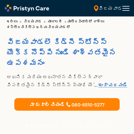
విజయవాడ
ఇల్లు
>
విజయవాడ
>
యూరాలజీ
>
మూత్రపిండాల్లో రాళ్లు
శస్త్రచికిత్స ఖర్చు విజయవాడ లో
విజయవాడలొ కిడ్నీ స్టోన్స్
యొక్క నొప్పి నుండి శాశ్వతమైన
ఉపశమనం
ఆధునిక మరియు అధునాతన చికిత్స ద్వారా
విపరీతమైన కిడ్నీ స్టోన్స్ వ్యాధి యొక్క నొప్పి
...
ఇంకా చదవండి
నుండి ఒకేసారి శాశ్వతమైన ఉపశమనం పొందండి
మాకు కాల్ చేయండి
080-6510-5277
ఉచిత డాక్టర్ కన్సల్టేషన్ పొందండి