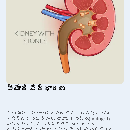
వ్యాధి నిర్ధారణ
మీరు మూత్రపిండాల్లో రాళ్ల యొక్క లక్షణాలను
గమనించిన వెంటనే మీరు యూరాలజిస్ట్‌ను(urologist)
సంప్రదించాలి. మీ పరిస్థితిని బాగా అర్థం
చేసుకోవడానికి యూరాలజిస్ట్ మీ వైద్య చరిత్రను