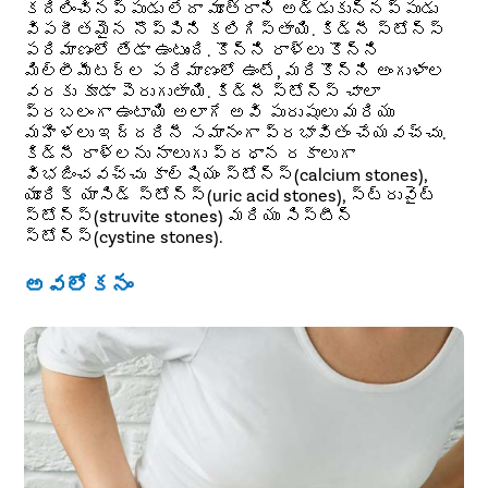
కదిలించినప్పుడు లేదా మూత్రాని అడ్డుకున్నప్పుడు
విపరీతమైన నొప్పిని కలిగిస్తాయి. కిడ్నీ స్టోన్స్
పరిమాణంలో తేడా ఉంటుంది. కొన్ని రాళ్లు కొన్ని
మిల్లీమీటర్ల పరిమాణంలో ఉంటే, మరికొన్ని అంగుళాల
వరకు కూడా పెరుగుతాయి. కిడ్నీ స్టోన్స్ చాలా
ప్రబలంగా ఉంటాయి అలాగే అవి పురుషులు మరియు
మహిళలు ఇద్దరినీ సమానంగా ప్రభావితం చేయవచ్చు.
కిడ్నీ రాళ్లను నాలుగు ప్రధాన రకాలుగా
విభజించవచ్చు కాల్షియం స్టోన్స్(calcium stones),
యూరిక్ యాసిడ్ స్టోన్స్(uric acid stones), స్ట్రువైట్
స్టోన్స్(struvite stones) మరియు సిస్టీన్
స్టోన్స్(cystine stones).
అవలోకనం