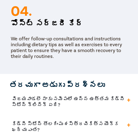
04.
పోస్ట్ సర్జరీ కేర్
We offer follow-up consultations and instructions
including dietary tips as well as exercises to every
patient to ensure they have a smooth recovery to
their daily routines.
తరచుగా అడుగు ప్రశ్నలు
విజయవాడలొ నాకు సమీపంలో ఉన్న ఉత్తమ కిడ్నీ
స్టోన్ క్లినిక్ ఏది?
ఇటీవలి కాలంలో, అనేక క్లినిక్u200cలు వచ్చాయి,
కిడ్నీ స్టోన్ తొలగింపు శస్త్రచికిత్స యొక్క
వాటిలో ప్రజలు మూత్రపిండాల్లో రాళ్లకు చికిత్స
ఖర్చు ఎంత?
కూడా పొందవచ్చు. అటువంటి క్లినిక్u200cలలో ఒకటి