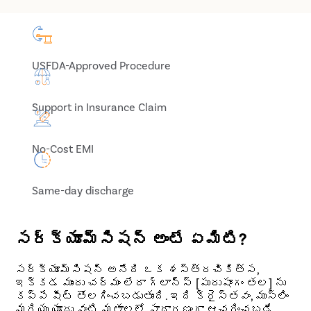
USFDA-Approved Procedure
Support in Insurance Claim
No-Cost EMI
Same-day discharge
సర్క్యూమ్సిషన్ అంటే ఏమిటి?
సర్క్యూమ్సిషన్ అనేది ఒక శస్త్రచికిత్స,
ఇక్కడ ముందు చర్మం లేదా గ్లాన్స్ [పురుషాంగం తల] ను
కప్పే షీట్ తొలగించబడుతుంది. ఇది క్రైస్తవం, ముస్లిం
మరియు యూదు వంటి మతాలలో సాధారణంగా ఆచరించబడే