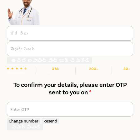
రోగి పేరు
మొబైల్ నంబర్
ఉచిత అపాయింట్ మెంట్ బుక్ చేసుకోండి
3 M+
200+
30+
We are rated
హ్యాపీ పేషెంట్స్
ఆసుపత్రులు
నగరాలు
To confirm your details, please enter OTP
sent to you on
*
Enter OTP
Change number
Resend
సమర్పించండి