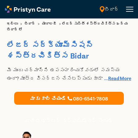
బీదార్
తెలుగు
ఇల్లు
>
బీదార్
>
యూరాలజీ
>
లేజర్ సున్తీ శస్త్రచికిత్స ఖర్చు
బీదార్ లో
లేజర్ సర్క్యూమ్సిషన్
శస్త్రచికిత్స Bidar
మీ ముందు చర్మాన్ని ఉపసంహరించుకోవడంలో సమస్య
ఉందా? మూత్ర విసర్జన చేసేటప్పుడు కూడా మీ పురుషాంగం
...
Read More
నొప్పిగా ఉంటుందా? మీరు ఫిమోసిస్ తో బాధపడుతూ
ఉండవచ్చు. ప్రైవేట్ సంప్రదింపుల కోసం మా నిపుణుడు
మాకు కాల్ చేయండి
080-6541-7808
మరియు అధిక శిక్షణ పొందిన యూరాలజిస్టులను
సంప్రదించండి Bidar మరియు సర్క్యూమ్సిషన్
శస్త్రచికిత్స కూడా చేయించుకోండి - పురుషాంగం ఆరోగ్య
ఉచిత డాక్టర్ కన్సల్టేషన్ పొందండి
సమస్యలను నివారించడానికి ఉత్తమ చికిత్సలు
ఉన్నవి.