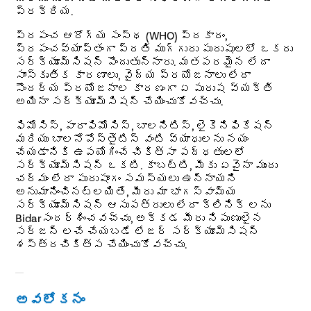
ప్రక్రియ.
ప్రపంచ ఆరోగ్య సంస్థ (WHO) ప్రకారం,
ప్రపంచవ్యాప్తంగా ప్రతి ముగ్గురు పురుషులలో ఒకరు
సర్క్యూమ్సిషన్ పొందుతున్నారు. మతపరమైన లేదా
సాంస్కృతిక కారణాలు, వైద్య ప్రయోజనాలు లేదా
సౌందర్య ప్రయోజనాల కారణంగా ఏ పురుష వ్యక్తి
అయినా సర్క్యూమ్సిషన్ చేయించుకోవచ్చు.
ఫిమోసిస్, పారాఫిమోసిస్, బాలనిటిస్, లైకెనిఫికేషన్
మరియు బాలనోపోస్తైటిస్ వంటి వ్యాధులను నయం
చేయడానికి ఉపయోగించే చికిత్సా పద్ధతులలో
సర్క్యూమ్సిషన్ ఒకటి. కాబట్టి, మీకు ఏవైనా ముందు
చర్మం లేదా పురుషాంగం సమస్యలు ఉన్నాయని
అనుమానించినట్లయితే, మీరు మా భాగస్వామ్య
సర్క్యూమ్సిషన్ ఆసుపత్రులు లేదా క్లినిక్ లను
Bidarసందర్శించవచ్చు, అక్కడ మీరు నిపుణులైన
సర్జన్ లచే చేయబడే లేజర్ సర్క్యూమ్సిషన్
శస్త్రచికిత్స చేయించుకోవచ్చు.
అవలోకనం