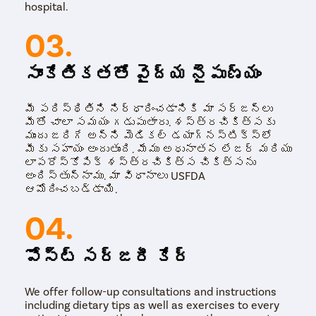
hospital.
03.
సాంకేతికతతో వైద్య నైపుణ్యం
మీ పరిస్థితిని నిర్ధారించడానికి మా సర్జన్లు
మీతో చాలా సమయం గడుపుతారు. శస్త్రచికిత్సకు
ముందు జరిగే అన్ని మెడికల్ డయాగ్నస్టిక్స్‌లో
మీకు సహాయం అందుతుంది. మేము అధునాతన లేజర్ మరియు
లాపరోస్కోపిక్ శస్త్రచికిత్స చికిత్సను
అందిస్తున్నాము. మా విధానాలు USFDA
ఆమోదించబడ్డాయి.
04.
పోస్ట్ సర్జరీ కేర్
We offer follow-up consultations and instructions
including dietary tips as well as exercises to every