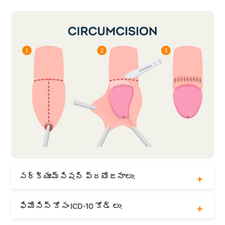
సర్క్యూమ్సిషన్ ప్రయోజనాలు:
STD ల ప్రమాదాన్ని తగ్గిస్తుంది
ఫిమోసిస్ కోసం ICD-10 కోడ్ లు:
మూత్రనాళ ఇన్ఫెక్షన్ ల ప్రమాదాన్ని
తగ్గిస్తుంది