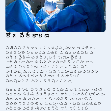
రోగ నిర్ధారణ
ఫిమోసిస్ నిర్ధారణ సరళమైన, సాధారణ శారీరక
పరీక్షతో ప్రారంభమవుతుంది. మీ యూరాలజిస్ట్ మీ
యొక్క వైద్య చరిత్ర, లక్షణాలు, లైంగిక
కార్యకలాపాలు మరియు పురుషాంగానికి ఏదైనా గాయం
గురించి ప్రశ్నలు అడగవచ్చు. ఇన్ఫెక్షన్
సంకేతాలు, ముందు చర్మం గట్టిపడటం మరియు ఫిమోసిస్
యొక్క సంబంధిత లక్షణాల కోసం డాక్టర్
పురుషాంగాన్ని కూడా పరీక్షించవచ్చు.
యూరాలజిస్ట్ చేసే మొదటి విషయం మీ లక్షణాల గురించి
అడగడం మరియు పరిస్థితిని శారీరకంగా నిర్ధారించడం.
ముందు చర్మం వాపును తగ్గించడానికి పురుషాంగాన్ని
చేతితో నొక్కడం లేదా పురుషాంగాన్ని గట్టి బ్యాండేజీలో
చుట్టడం వంటిది యూరాలజిస్ట్ నాన్ సర్జికల్