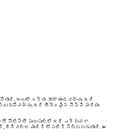
తుంది, ఇందులో రక్తం కూడా ఉండవచ్చు. ఇది
ి పేరుకుపోవచ్చు, ఇది తీవ్రమైన నొప్పి మరియు
లతో పోలిస్తే పురుషుల్లో ఇది ఎక్కువగా
ది, దీనివల్ల మురికి లోపలికి నెట్టబడుతుంది. ఈ