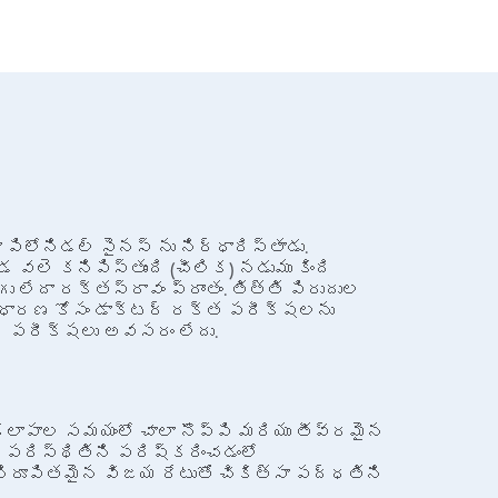
ిలోనిడల్ సైనస్ ను నిర్ధారిస్తాడు.
డ వలె కనిపిస్తుంది (చీలిక) నడుము కింది
ు లేదా రక్తస్రావం ప్రాంతం. తిత్తి పిరుదుల
ిర్ధారణ కోసం డాక్టర్ రక్త పరీక్షలను
ంగ్ పరీక్షలు అవసరం లేదు.
యకలాపాల సమయంలో చాలా నొప్పి మరియు తీవ్రమైన
ఈ పరిస్థితిని పరిష్కరించడంలో
నిరూపితమైన విజయ రేటుతో చికిత్సా పద్ధతిని