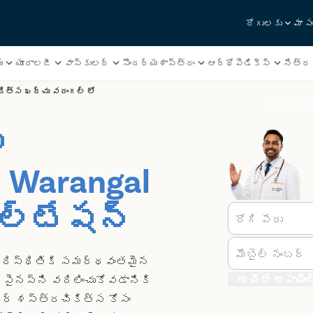
రోగులకు
మా స
ు
యూరాలజీ
వాస్కులర్
సౌందర్యశాస్త్రం
ఆర్థోపెడిక్స్
నేత్ర 
కిత్స ఖర్చు వరంగల్ లో
ఉచిత డా
్
Warangal
సల్టేషన్
రోగి పేరు
మొబైల్ నంబర్
ీ పరిస్థితికి సమర్థవంతమైన
ఉచిత అపాయింట్ 
్ సైనస్‌ని వదిలించుకోవడానికి
ర్ శస్త్రచికిత్స కోసం