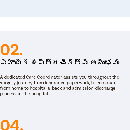
ికిత్స అధిక విజయ రేటును కలిగి ఉంది మరియు
వాసివ్ లేజర్ చికిత్సను ఎంచుకోవడం ద్వారా,
్ సైనస్ కు అవసరమైన ఏకైక చికిత్స
చికిత్స చాలా నొప్పి లేదా రక్త నష్టాన్ని
ిత్సను అందిస్తుంది. లేజర్ విధానం సోకిన
చడం, తద్వారా సంక్రమణ మళ్లీ సంభవించదు.
02.
సహాయక శస్త్రచికిత్స అనుభవం
A dedicated Care Coordinator assists you throughout the
surgery journey from insurance paperwork, to commute
from home to hospital & back and admission-discharge
process at the hospital.
04.