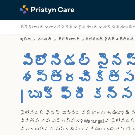
ప్రొక్టాలజీ
లాపరోస్కోపీ
గైనకాలజీ
ముక్కు చెవులు గొంత
ఇల్లు
>
వరంగల్
>
ప్రొక్టాలజీ
>
పిలోనిడల్ సైనస్ శస్త్రచి
పిలోనిడల్ సైనస
శస్త్రచికిత్స 
| బుక్ ఫ్రీ కన్
పైలోనిడల్ సైనస్ చూపించిన నిర్ధారణ అయిందా? మ
చికిత్స కోసం చూస్తున్నారా? Warangal మీ పైలోనిడల
వివరణాత్మక సంప్రదింపులు మరియు అధునాతన లేజ