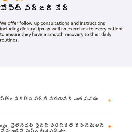
పోస్ట్ సర్జరీ కేర్
We offer follow-up consultations and instructions
including dietary tips as well as exercises to every patient
to ensure they have a smooth recovery to their daily
routines.
స్త్రచికిత్స పూర్తి చేయడానికి ఎంత సమయం
స్త్రచికిత్స పూర్తి చేయడానికి దాదాపు 15 నుండి
gal. పైలోనిడల్ సైనస్ పరిస్థితి కోసం నేను ఆన్
 కానీ శస్త్రచికిత్స పూర్తి చేసే వ్యవధి
 నిపుణుడిని సంప్రదించవచ్చా?