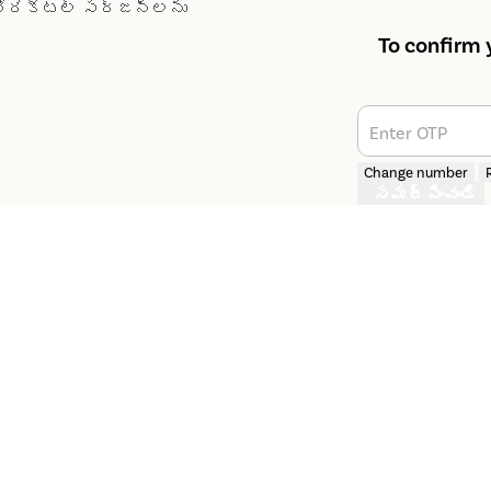
ోరెక్టల్ సర్జన్లను
To confirm 
Enter OTP
Change number
సమర్పించండి