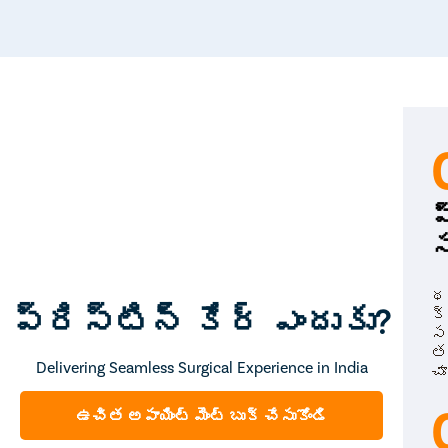
ప
స
థర
ప్రిస్టిన్ కేర్ ఎందుకు?
క్
స
త
Delivering Seamless Surgical Experience in India
చూ
ఉచిత అపాయింట్ మెంట్ బుక్ చేసుకోండి