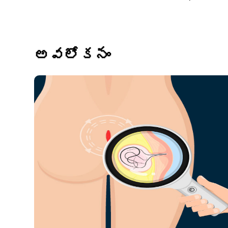
అవలోకనం