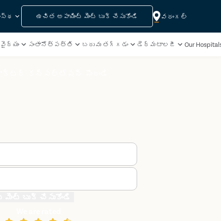
వరంగల్
ంస్థ
ఉచిత అపాయింట్ మెంట్ బుక్ చేసుకోండి
వైద్యం
సంతానోత్పత్తి
బరువు తగ్గడం
డెర్మటాలజీ
Our Hospital
క్టర్ కన్సల్టేషన్ పొందండి
మెంట్ బుక్ చేసుకోండి
We are rated