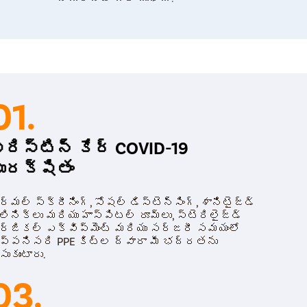
కేర్ నిపుణుడి వద్ద పిలోనిడల్ సైనస్ లేజర్ చ
పునరావృతమయ్యే ప్రమాదం లేదు. ఈ మినిమల్లీ ఇన్
ఈ అధునాతన లేజర్ శస్త్రచికిత్స పిలోనిడల
అవుతుందని రోగికి మంచి ఆశ ఉంది. లేజర్ శస్త్ర
కలిగించదు మరియు పిలోనిడల్ సైనస్ కు శీఘ్ర చిక
ప్రాంతాన్ని శుభ్రపరచడం మరియు గుంతను తొలగిం
01.
్రిస్టిన్ కేర్ COVID-19
ురక్షితం
్మల్ స్క్రీనింగ్, సోషల్ డిస్టెన్సింగ్, శానిటైజ్డ్
లినిక్‌లు మరియు హాస్పిటల్ రూమ్‌లు, స్టెరిలైజ్డ్
ర్జికల్ ఎక్విప్‌మెంట్ మరియు సర్జరీ సమయంలో
ప్పనిసరి PPE కిట్‌ల ద్వారా మీ భద్రతను
సుకుంటారు.
03.