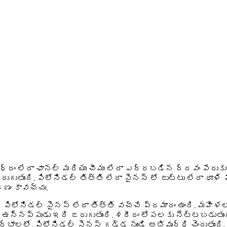
్రం లేదా ఛానల్ మరియు చీము లేదా ఎర్రబడిన ద్రవం పేరుకుపో
ుగుతుంది. పిలోనిడల్ తిత్తి లేదా సైనస్ లో జుట్టు లేదా ధూళ
ణం కావచ్చు.
 పిలోనిడల్ సైనస్ లేదా తిత్తి వచ్చే ప్రమాదం ఉంది. మహిళ
ులు) ఉన్నప్పుడు ఇది జరుగుతుంది. శరీరం లోపలకు నెట్టబడుతుం
ర్భాలలో, పిలోనిడల్ సైనస్ గడ్డ నుండి అభివృద్ధి చెందుతుంది.