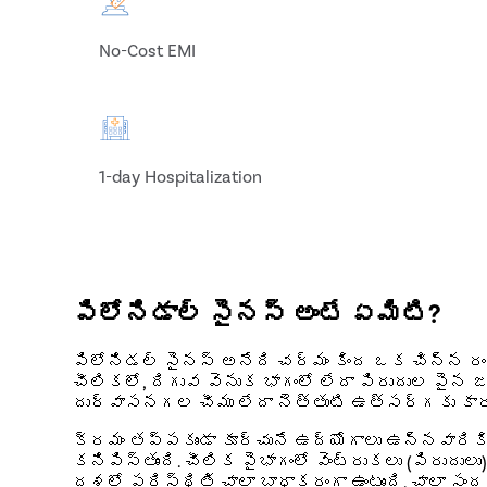
No-Cost EMI
1-day Hospitalization
పిలోనిడాల్ సైనస్ అంటే ఏమిటి?
పిలోనిడల్ సైనస్ అనేది చర్మం కింద ఒక చిన్న రంధ
చీలికలో, దిగువ వెనుక భాగంలో లేదా పిరుదుల పైన జర
దుర్వాసనగల చీము లేదా నెత్తుటి ఉత్సర్గకు కార
క్రమం తప్పకుండా కూర్చునే ఉద్యోగాలు ఉన్నవారికి
కనిపిస్తుంది. చీలిక పైభాగంలో వెంట్రుకలు (పిరుద
దశలో పరిస్థితి చాలా బాధాకరంగా ఉంటుంది. చాలా సంద