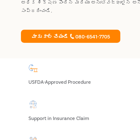
అధిక శిక్షణ పొందిన మరియు అనుభవజ్ఞులైన అన
సంప్రదించండి.
మాకు కాల్ చేయండి
080-6541-7705
USFDA-Approved Procedure
Support in Insurance Claim