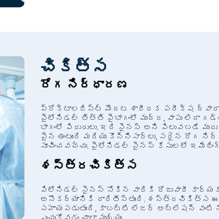
చికిత్స
రోగ నిర్ధారణ
ప్రోక్టాలజిస్ట్ మొదట శారీరక పరీక్ష ద్వారా ప
పైలోనిడల్ తిత్తి పైభాగంలో ముద్ద, వాపు లేదా గడ్
భాగంలో పిరుదులు. ఇది సైనస్ అని పిలువబడే మురుగ
పైన ఉంటుంది మరియు కొన్నిసార్లు, సరైన రోగ న
సూచించవచ్చు. పైలోనిడల్ సైనస్ కేసులలో ఇమేజి
శస్త్రచికిత్స
పిలోనిడల్ సైనస్ సోకిన వారికి రోజువారీ కార్
అసౌకర్యానికి దారితీస్తుంది. శస్త్రచికిత్స 
సహాయపడుతుంది, కాబట్టి లేజర్ అబ్లేషన్ వంటి 
ఎంచుకోవడం చాలా ముఖ్యం.