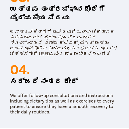
ದಟ್ಟವಾದ ಪ್ರದೇಶದಿಂದ ಕಿರುಚೀಲಗಳನ್ನು
ತೆಗೆದುಹಾಕಲು ಸ್ಕಾಲ್ಪೆಲ್ ಅನ್ನು ಬಳಸುತ್ತಾನೆ, ನಂತರ
ಉತ್ತಮ ತಂತ್ರಜ್ಞಾನದೊಂದಿಗೆ
ಅದನ್ನು ಶಸ್ತ್ರಚಿಕಿತ್ಸೆಯ ಹೊಲಿಗೆಗಳಿಂದ
ವೈದ್ಯಕೀಯ ನೆರವು
ಮುಚ್ಚಲಾಗುತ್ತದೆ. ಮುಂದೆ, ಪ್ಲಾಸ್ಟಿಕ್ ಸರ್ಜನ್ ಸೂಜಿಗಳ
ಸಹಾಯದಿಂದ ಆಯ್ದ ಕೂದಲು ಕಿರುಚೀಲಗಳನ್ನು ಕಸಿ
ಮಾಡಲು ಪೀಡಿತ ಪ್ರದೇಶದಲ್ಲಿ ಸಣ್ಣ ಛೇದನವನ್ನು
ಶಸ್ತ್ರಚಿಕಿತ್ಸೆಗೆ ಮುಂಚಿತವಾಗಿ ಎಲ್ಲಾ ಚಿಕಿತ್ಸಕ
ಮಾಡುತ್ತಾರೆ. ಕೂದಲು ಕಸಿ ಶಸ್ತ್ರಚಿಕಿತ್ಸೆ ಪೂರ್ಣಗೊಂಡ
ತಪಾಸಣೆಯಲ್ಲಿ ವೈದ್ಯಕೀಯ ನೆರವು ರೋಗಿಗೆ
ನಂತರ, ಪ್ಲಾಸ್ಟಿಕ್ ಸರ್ಜನ್ ಶಸ್ತ್ರಚಿಕಿತ್ಸಕ
ನೀಡಲಾಗುತ್ತದೆ. ನಮ್ಮ ಕ್ಲಿನಿಕ್, ಲೇಸರ್ ಮತ್ತು
ಸ್ಥಳವನ್ನು ಬ್ಯಾಂಡೇಜ್ನೊಂದಿಗೆ ಭದ್ರಪಡಿಸುತ್ತಾರೆ.
ಲ್ಯಾಪರೊಸ್ಕೋಪಿಕ್ ಕಾರ್ಯವಿಧಾನಗಳಲ್ಲಿನ ರೋಗಗಳ
ಚಿಕಿತ್ಸೆಗಾಗಿ USFDA ಯಿಂದ ಪ್ರಮಾಣೀಕರಿಸಲಾಗಿದೆ.
04.
ಸರ್ಜರಿ ನಂತರ ಕೇರ್
We offer follow-up consultations and instructions
including dietary tips as well as exercises to every
patient to ensure they have a smooth recovery to
their daily routines.