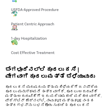
USFDA-Approved Procedure
Patient Centric Approach
1-day Hospitalization
Cost Effective Treatment
ಬೆಂಗಳೂರಿನಲ್ಲಿ ಕೂದಲು ಕಸಿ |
ವೇಗವಾಗಿ ಕೂದಲು ಮತ್ತೆ ಬೆಳೆಯುವುದು
ಕೂದಲು ಕಸಿ ಪುರುಷರು ಮತ್ತು ಮಹಿಳೆಯರಿಗೆ ಜನಪ್ರಿಯ
ಕೂದಲು ಪುನಃಸ್ಥಾಪನೆ ತಂತ್ರವಾಗಿದೆ. ಕೂದಲು ಉದುರುವಿಕೆ
ಮತ್ತು ಉದುರುವಿಕೆಗೆ ಇದು ಪರಿಣಾಮಕಾರಿ ಪರಿಹಾರವಾಗಿದೆ.
ಪ್ರಿಸ್ಟಿನ್ ಕೇರ್‌ನಲ್ಲಿ, ನಾವು FUT ಮತ್ತು FUE ನಂತಹ
ತಂತ್ರಗಳನ್ನು ಬಳಸಿಕೊಂಡು ಸುಧಾರಿತ ಕೂದಲು ಕಸಿ