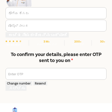
ರೋಗಿಯ ಹೆಸರು
ಮೊಬೈಲ್ ನಂಬರ
ಉಚಿತ ನೇಮಕಾತಿಯನ್ನು ಬುಕ್ ಮಾಡಿ
3 M+
200+
30+
We are rated
ಹ್ಯಾಪಿ ಪ್ಯಾಟರ್ನ್
ಆಸ್ಪತ್ರೆ
ನಗರ
To confirm your details, please enter OTP
sent to you on
*
Enter OTP
Change number
Resend
ಸಲ್ಲಿಸು