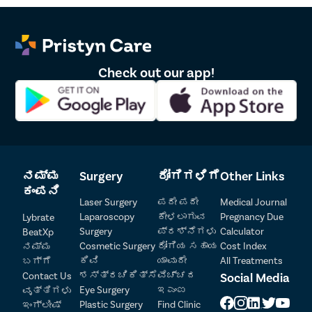
Check out our app!
ನಮ್ಮ
Surgery
ರೋಗಿಗಳಿಗೆ
Other Links
ಕಂಪನಿ
Laser Surgery
ಪದೇ ಪದೇ
Medical Journal
Laparoscopy
ಕೇಳಲಾಗುವ
Pregnancy Due
Lybrate
Surgery
ಪ್ರಶ್ನೆಗಳು
Calculator
BeatXp
Cosmetic Surgery
ರೋಗಿಯ ಸಹಾಯ
Cost Index
ನಮ್ಮ
ಕಿವಿ
ಯಾವುದೇ
All Treatments
ಬಗ್ಗೆ
ಶಸ್ತ್ರಚಿಕಿತ್ಸೆ
ವೆಚ್ಚದ
Social Media
Contact Us
Patient Detail
Eye Surgery
ಇಎಂಐ
ವೃತ್ತಿಗಳು
Plastic Surgery
Find Clinic
ಇಂಗ್ಲೀಷ್
ರೋಗಿಯ ಹೆಸರು
OTP