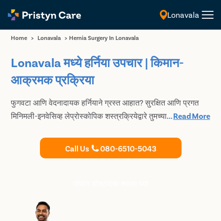
Lonavala
मराठी
Home
>
Lonavala
>
Hernia Surgery In Lonavala
Lonavala मध्ये हर्निया उपचार | किमान-
आक्रमक प्रक्रिया
फुगवटा आणि वेदनादायक हर्नियाने ग्रस्त आहात? सुरक्षित आणि प्रगत
मिनिमली-इनवेसिव्ह लेप्रोस्कोपिक शस्त्रक्रियेद्वारे तुमच्या हर्नियावर
...
Read More
उपचार करण्यासाठी Lonavala मधील तज्ञ आणि अत्यंत अनुभवी जनरल
सर्जनचा सल्ला घ्या.
Call Us
080-6510-5043
मोफत डॉक्टरांचा सल्ला घ्या