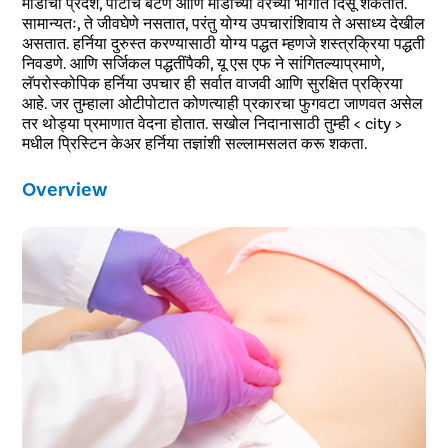
मांडीचा प्रदेश, पोटाचे बटण आणि मांडीच्या वरच्या भागात दिसू शकतात.
सामान्यतः, ते जीवघेणे नसतात, परंतु योग्य उपचारांशिवाय ते असाध्य देखील
असतात. हर्निया दुरुस्त करण्यासाठी योग्य पद्धत म्हणजे शस्त्रक्रिया पद्धती
निवडणे. आणि सर्जिकल पद्धतींपैकी, यू एस एफ ने सांगितल्याप्रमाणे,
लॅपरोस्कोपिक हर्निया उपचार ही सर्वात वाजवी आणि सुरक्षित प्रक्रिया
आहे. जर तुम्हाला ओटीपोटात कोणत्याही प्रकारचा फुगवटा जाणवत असेल
तर थोड्या प्रमाणात वेदना होतात. सखोल निदानासाठी तुम्ही < city >
मधील प्रिस्टिन केअर हर्निया तज्ञांशी सल्लामसलत करू शकता.
Overview