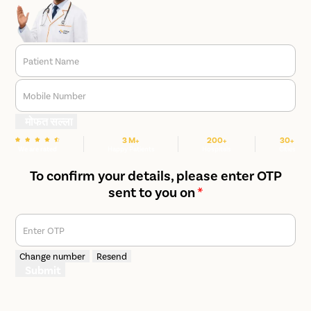
Patient Name
Mobile Number
मोफत सल्ला
3 M+
200+
30+
We are rated
Happy Patients
Hospitals
Cities
To confirm your details, please enter OTP
sent to you on
*
Enter OTP
Change number
Resend
Submit