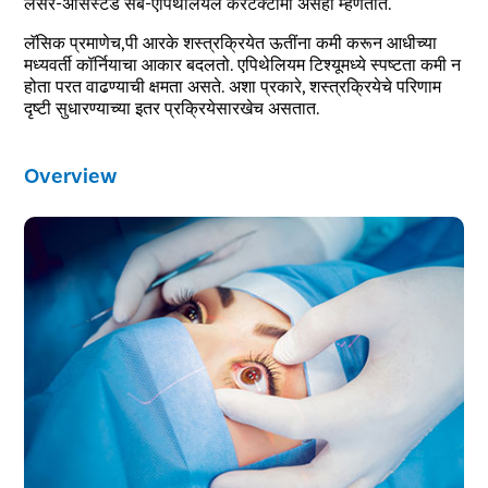
लेसर-असिस्टेड सब-एपिथेलियल केरेटेक्टॉमी असेही म्हणतात.
लॅसिक प्रमाणेच,पी आरके शस्त्रक्रियेत ऊतींना कमी करून आधीच्या
मध्यवर्ती कॉर्नियाचा आकार बदलतो. एपिथेलियम टिश्यूमध्ये स्पष्टता कमी न
होता परत वाढण्याची क्षमता असते. अशा प्रकारे, शस्त्रक्रियेचे परिणाम
दृष्टी सुधारण्याच्या इतर प्रक्रियेसारखेच असतात.
Overview