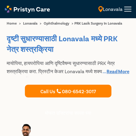
Lonavala
मराठी
Home
>
Lonavala
>
Ophthalmology
>
PRK Lasik Surgery In Lonavala
दृष्टी सुधारण्यासाठी Lonavala मध्ये PRK
नेत्र शस्त्रक्रिया
मायोपिया, हायपरोपिया आणि दृष्टिवैषम्य सुधारण्यासाठी PRK नेत्र
शस्त्रक्रिया करा. प्रिस्टीन केअर Lonavala मध्ये शक्य तितक्या
...
Read More
सुरक्षित मार्गाने स्पष्ट दृष्टी मिळवू इच्छिणाऱ्या रुग्णांना PRK उपचार प्रदान
करते.
Call Us
080-6542-3017
मोफत डॉक्टरांचा सल्ला घ्या