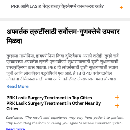
पुनर्प्राप्तीसाठी तुम्ही संपूर्ण पुनर्प्राप्ती कालावधीत डॉक्टरांच्या सूचनांचे
PRK नेत्र शस्त्रक्रियेच्या दुष्परिणामांमध्ये पुढील गोष्टींचा समावेश
PRK आणि LASIK नेत्र शस्त्रक्रियेमध्ये काय फरक आहे?
काटेकोरपणे पालन करणे देखील महत्त्वाचे आहे.
होतो-
सौम्य ते मध्यम अस्वस्थता आणि खाज सुटणे
PRK आणि LASIK मधील मुख्य फरक म्हणजे कॉर्नियल फ्लॅप काढून
प्रकाश संवेदनशीलता
टाकणे. PRK मध्ये, कॉर्नियल फ्लॅप पूर्णपणे काढून टाकला जातो. याच्या
अपवर्तक त्रुटींसाठी सर्वोत्तम-गुणवत्तेचे उपचार
प्रकाश स्रोतांभोवती हॅलोस किंवा स्टारलाइट्स
विपरीत, LASIK डोळ्यांच्या शस्त्रक्रियेमध्ये, कॉर्नियल फ्लॅपला जोडून
कोरडे डोळे
मिळवा
ठेवले जाते आणि शस्त्रक्रियेनंतर परत ठेवले जाते..
रात्री दृष्टी समस्या
तुम्हाला मायोपिया, हायपरोपिया किंवा दृष्टिवैषम्य असले तरीही, तुम्ही सर्व
प्रकारच्या अपवर्तक त्रुटी प्रभावीपणे सुधारण्यासाठी दृष्टी सुधारण्याची
शस्त्रक्रिया करू शकता. PRK ही लोकांसाठी दृष्टी सुधारण्याची सर्वात
जुनी आणि लोकप्रिय पद्धतींपैकी एक आहे. हे 18 ते 40 वयोगटातील
लोकांना दीर्घकाळासाठी चष्मा आणि कॉन्टॅक्ट लेन्सपासून मुक्त होण्यास
मदत करू शकते.
Read More
ही एक अत्यंत यशस्वी दृष्टी सुधारणा शस्त्रक्रिया आहे आणि त्यात कमीत
PRK Lasik Surgery Treatment in Top Cities
कमी धोके आहेत. तुम्हाला 20/20 डोळ्यांची शक्ती मिळवायची असेल
PRK Lasik Surgery Treatment in Other Near By
आणि व्हिज्युअल एड्स न वापरता जग पुन्हा स्पष्टपणे पाहायचे असेल, तर
Cities
Pristyn Care शी संपर्क साधा आणि Lonavala मधील सर्वोत्तम PRK
Disclaimer: *The result and experience may vary from patient to patient..
तज्ञांचा सल्ला घ्या.Choose Pristyn Care for PRK LASIK
**By submitting the form or calling, you agree to receive important updates
Surgery in Lonavala
and marketing communications.
Read more