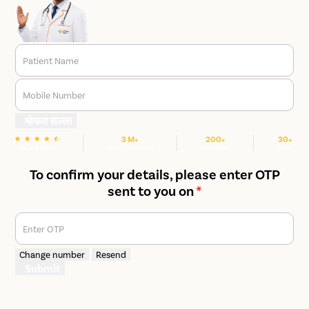
Patient Name
Mobile Number
मोफत सल्ला
3 M+
200+
30+
We are rated
Happy Patients
Hospitals
Cities
To confirm your details, please enter OTP
sent to you on
*
Enter OTP
Change number
Resend
Submit