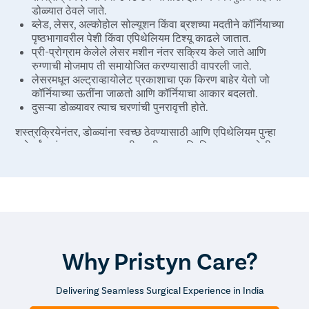
डोळ्यात ठेवले जाते.
ब्लेड, लेसर, अल्कोहोल सोल्यूशन किंवा ब्रशच्या मदतीने कॉर्नियाच्या
पृष्ठभागावरील पेशी किंवा एपिथेलियम टिश्यू काढले जातात.
प्री-प्रोग्राम केलेले लेसर मशीन नंतर सक्रिय केले जाते आणि
रुग्णाची मोजमाप ती समायोजित करण्यासाठी वापरली जाते.
लेसरमधून अल्ट्राव्हायोलेट प्रकाशाचा एक किरण बाहेर येतो जो
कॉर्नियाच्या ऊतींना जाळतो आणि कॉर्नियाचा आकार बदलतो.
दुसऱ्या डोळ्यावर त्याच चरणांची पुनरावृत्ती होते.
शस्त्रक्रियेनंतर, डोळ्यांना स्वच्छ ठेवण्यासाठी आणि एपिथेलियम पुन्हा
वाढेपर्यंत संक्रमण टाळण्यासाठी पट्टी म्हणून प्रिस्क्रिप्शन नसलेली
कॉन्टॅक्ट लेन्स डोळ्यांवर ठेवली जाते.
PRK नेत्र शस्त्रक्रिया सुमारे 15 ते 30 मिनिटे घेते आणि बाह्यरुग्ण
आधारावर केली जाते. रुग्णाला ऑपरेटिंग रूममधून बाहेर काढले जाते, आणि
वैद्यकीय पथक त्याला/तिला लिहून दिलेली औषधे आणि पोस्ट-ऑप
केअरसाठी इतर सूचना पुरवते. रुग्णाला त्याच दिवशी डिस्चार्ज दिला जातो.
Why Pristyn Care?
Delivering Seamless Surgical Experience in India