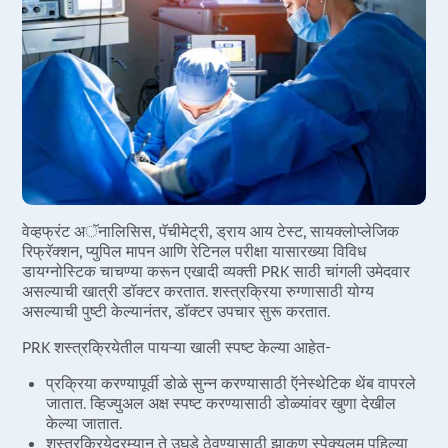
वेव्हफ्रंट अॅनालिसिस, पॅचीमेट्री, ड्राय आय टेस्ट, सायक्लोप्लेजिक
रिफ्रॅक्शन, प्युपिल मापन आणि रेटिनल परीक्षा यासारख्या विविध
डायग्नोस्टिक चाचण्या करून एखादी व्यक्ती PRK साठी चांगली उमेदवार
असल्याची खात्री डॉक्टर करतात. शस्त्रक्रिया रुग्णासाठी योग्य
असल्याची पुष्टी केल्यानंतर, डॉक्टर उपचार सुरू करतात.
PRK शस्त्रक्रियेतील पायऱ्या खाली स्पष्ट केल्या आहेत-
प्रक्रिया करण्यापूर्वी डोळे सुन्न करण्यासाठी ऍनेस्थेटिक थेंब वापरले
जातात. व्हिज्युअल अक्ष स्पष्ट करण्यासाठी डोळ्यांवर खुणा देखील
केल्या जातात.
शस्त्रक्रियेदरम्यान ते उघडे ठेवण्यासाठी झाकण स्पेक्युलम पहिल्या