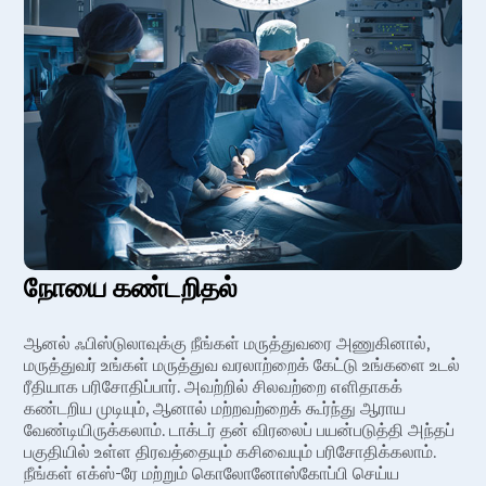
நோயை கண்டறிதல்
ஆனல் ஃபிஸ்டுலாவுக்கு நீங்கள் மருத்துவரை அணுகினால்,
மருத்துவர் உங்கள் மருத்துவ வரலாற்றைக் கேட்டு உங்களை உடல்
ரீதியாக பரிசோதிப்பார். அவற்றில் சிலவற்றை எளிதாகக்
கண்டறிய முடியும், ஆனால் மற்றவற்றைக் கூர்ந்து ஆராய
வேண்டியிருக்கலாம். டாக்டர் தன் விரலைப் பயன்படுத்தி அந்தப்
பகுதியில் உள்ள திரவத்தையும் கசிவையும் பரிசோதிக்கலாம்.
நீங்கள் எக்ஸ்-ரே மற்றும் கொலோனோஸ்கோப்பி செய்ய