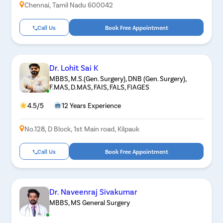
Chennai, Tamil Nadu 600042
Call Us
Book Free Appointment
Dr. Lohit Sai K
MBBS, M.S.(Gen. Surgery), DNB (Gen. Surgery),
F.MAS, D.MAS, FAIS, FALS, FIAGES
4.5/5
12 Years Experience
No.128, D Block, 1st Main road, Kilpauk
Call Us
Book Free Appointment
Dr. Naveenraj Sivakumar
MBBS, MS General Surgery