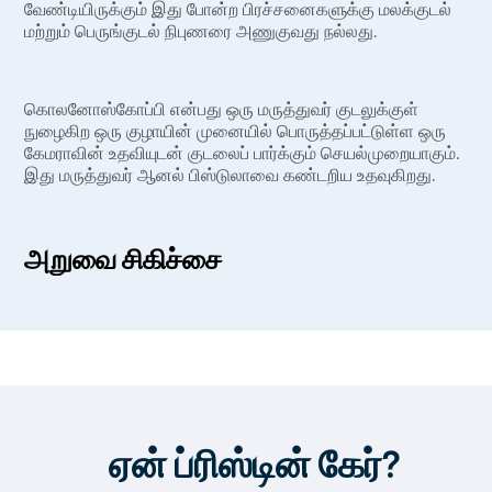
வேண்டியிருக்கும் இது போன்ற பிரச்சனைகளுக்கு மலக்குடல்
மற்றும் பெருங்குடல் நிபுணரை அணுகுவது நல்லது.
கொலனோஸ்கோப்பி என்பது ஒரு மருத்துவர் குடலுக்குள்
நுழைகிற ஒரு குழாயின் முனையில் பொருத்தப்பட்டுள்ள ஒரு
கேமராவின் உதவியுடன் குடலைப் பார்க்கும் செயல்முறையாகும்.
இது மருத்துவர் ஆனல் பிஸ்டுலாவை கண்டறிய உதவுகிறது.
அறுவை சிகிச்சை
உங்கள் ஆசனவாயில் உள்ள ஆனல் ஃபிஸ்டுலாவுக்கு நீங்கள்
மருத்துவரை அணுகினால், மருத்துவர் உங்கள் மருத்துவ
வரலாற்றைக் கேட்டு உங்களை உடல் ரீதியாக பரிசோதிப்பார்.
அவற்றில் சிலவற்றை எளிதாகக் கண்டறிய முடியும், ஆனால்
மற்றவற்றைக் கூர்ந்து ஆராய வேண்டியிருக்கலாம். டாக்டர் தன்
விரலைப் பயன்படுத்தி அந்தப் பகுதியில் உள்ள திரவத்தையும்
கசிவையும் பரிசோதிக்கலாம். நீங்கள் எக்ஸ்-ரே மற்றும்
ஏன் ப்ரிஸ்டின் கேர்?
கொலோனோஸ்கோப்பி செய்ய வேண்டியிருக்கும் இது போன்ற
பிரச்சனைகளுக்கு மலக்குடல் மற்றும் பெருங்குடல் நிபுணரை