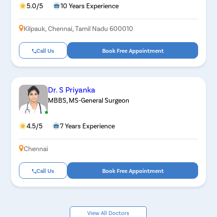
5.0/5
10 Years Experience
Kilpauk, Chennai, Tamil Nadu 600010
Call Us
Book Free Appointment
Dr. S Priyanka
MBBS, MS-General Surgeon
4.5/5
7 Years Experience
Chennai
Call Us
Book Free Appointment
View All Doctors