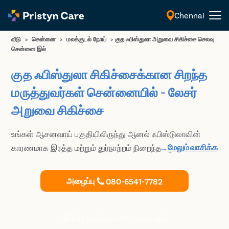
Chennai
தமிழ்
வீடு
>
சென்னை
>
மலக்குடல் நோய்
>
குத ஃபிஸ்துலா அறுவை சிகிச்சை செலவு
சென்னை இல்
குத ஃபிஸ்துலா சிகிச்சைக்கான சிறந்த
மருத்துவர்கள் சென்னையில் - லேசர்
அறுவை சிகிச்சை
உங்கள் ஆசனவாய் பகுதியிலிருந்து ஆனல் ஃபிஸ்டுலாவின்
...
மேலும் வாசிக்க
காரணமாக இரத்த மற்றும் துர்நாற்றம் நிறைந்த சீழ்
வெளியேற்றத்தால் அவதிப்படுகிறீர்களா? உங்கள் நோய்க்கு
பலனளிக்கும் சிகிச்சையைத் தேடுகிறீர்களா? உங்கள்
அழைப்பு
080-6541-7782
வலிமிகுந்த ஆனல் ஃபிஸ்டுலாவை விரிவான ஆலோசனை
மற்றும் மேம்பட்ட லேசர் அறுவை சிகிச்சை மூலம் அகற்ற
Chennaiஇல் உள்ள அதிக பயிற்சி பெற்ற மற்றும் அனுபவம்
இன்று மருத்துவரை அணுகவும்