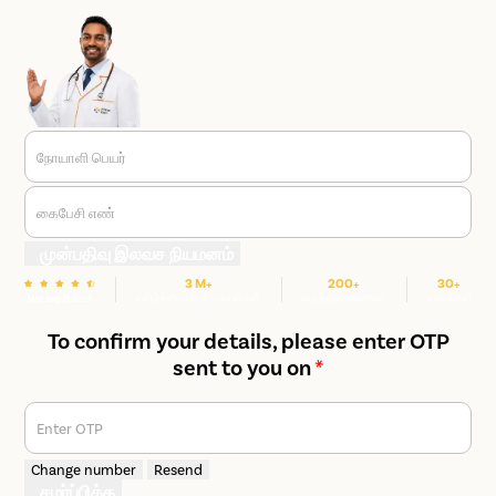
வாய்ந்த ஆசனவாய் அறுவை சிகிச்சை நிபுணர்களை
அணுகுங்கள்.
நோயாளி பெயர்
கைபேசி எண்
முன்பதிவு இலவச நியமனம்
3 M+
200+
30+
மகிழ்ச்சியான நோயாளிகள்
மருத்துவமனைகள்
நகரங்கள்
We are Rated
To confirm your details, please enter OTP
sent to you on
*
Enter OTP
Change number
Resend
சமர்ப்பிக்க