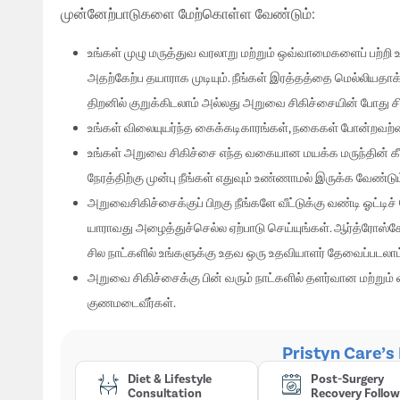
முன்னேற்பாடுகளை மேற்கொள்ள வேண்டும்:
உங்கள் முழு மருத்துவ வரலாறு மற்றும் ஒவ்வாமைகளைப் பற்றி 
அதற்கேற்ப தயாராக முடியும். நீங்கள் இரத்தத்தை மெல்லியதாக
திறனில் குறுக்கிடலாம் அல்லது அறுவை சிகிச்சையின் போது சி
உங்கள் விலையுயர்ந்த கைக்கடிகாரங்கள், நகைகள் போன்றவற்றை 
உங்கள் அறுவை சிகிச்சை எந்த வகையான மயக்க மருந்தின் கீழ
நேரத்திற்கு முன்பு நீங்கள் எதுவும் உண்ணாமல் இருக்க வேண்டும
அறுவைசிகிச்சைக்குப் பிறகு நீங்களே வீட்டுக்கு வண்டி ஓட்டி
யாராவது அழைத்துச்செல்ல ஏற்பாடு செய்யுங்கள். ஆர்த்ரோஸ்கோப
சில நாட்களில் உங்களுக்கு உதவ ஒரு உதவியாளர் தேவைப்படலாம
அறுவை சிகிச்சைக்கு பின் வரும் நாட்களில் தளர்வான மற்ற
குணமடைவீர்கள்.
Pristyn Care’s
Diet & Lifestyle
Post-Surgery
Consultation
Recovery Follow