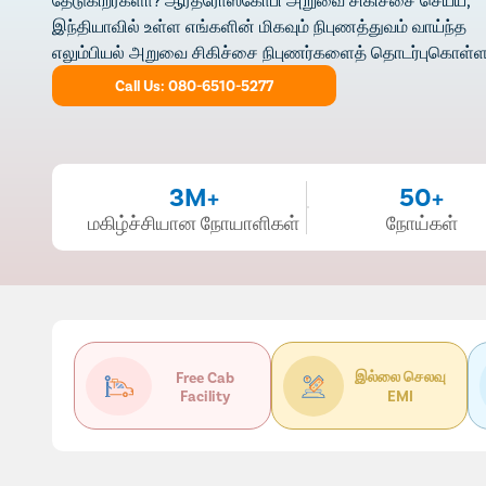
இந்தியாவில் உள்ள எங்களின் மிகவும் நிபுணத்துவம் வாய்ந்த
எலும்பியல் அறுவை சிகிச்சை நிபுணர்களைத் தொடர்புகொள்ளவ
Call Us: 080-6510-5277
3M+
50+
மகிழ்ச்சியான நோயாளிகள்
நோய்கள்
இல்லை செலவு
Free Cab
Facility
EMI