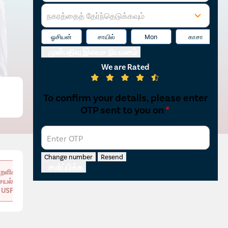
நகரத்தைத் தேர்ந்தெடுக்கவும்
ஓசியன்
சாயில்
Mon
காசா
முன்பதிவு இலவச நியமனம்
We are Rated
To confirm your details, please enter
OTP sent to you on
*
Enter OTP
Change number
Resend
சமர்ப்பிக்க
றளிக்கப்பட்ட
ெயல்முறை
USFDA