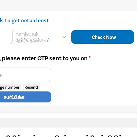
ils to get actual cost
நகரத்தைத்
Check Now
தேர்ந்தெடுக்கவும்
, please enter OTP sent to you on
*
TP
ge number
Resend
சமர்ப்பிக்க