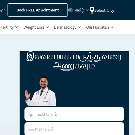
தமிழ்
Select City
ny
Book
FREE
Appointment
Fertility
Weight Loss
Dermatology
Our Hospitals
இலவசமாக மருத்துவரை
அணுகவும்
நோயாளி பெயர்
கைபேசி எண்