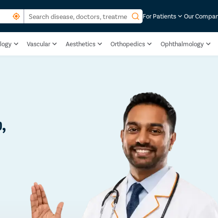
For Patients
Our Compa
logy
Vascular
Aesthetics
Orthopedics
Ophthalmology
,