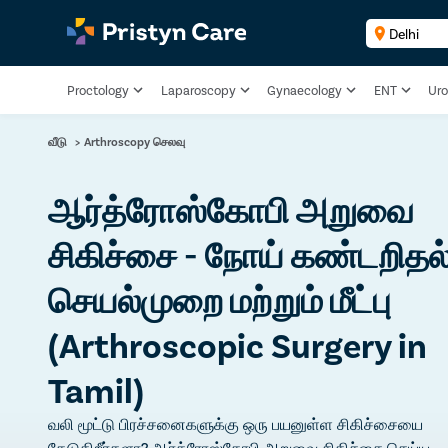
Proctology
Laparoscopy
Gynaecology
ENT
Uro
வீடு
>
Arthroscopy செலவு
ஆர்த்ரோஸ்கோபி அறுவை
சிகிச்சை - நோய் கண்டறிதல்
செயல்முறை மற்றும் மீட்பு
(Arthroscopic Surgery in
Tamil)
வலி மூட்டு பிரச்சனைகளுக்கு ஒரு பயனுள்ள சிகிச்சையை
தேடுகிறீர்களா? ஆர்த்ரோஸ்கோபி அறுவை சிகிச்சை செய்ய,