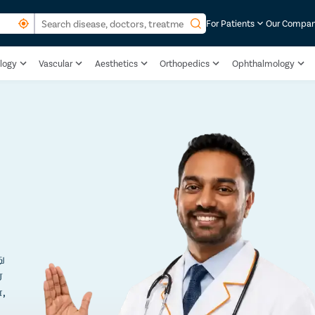
For Patients
Our Compa
logy
Vascular
Aesthetics
Orthopedics
Ophthalmology
ு
்
,