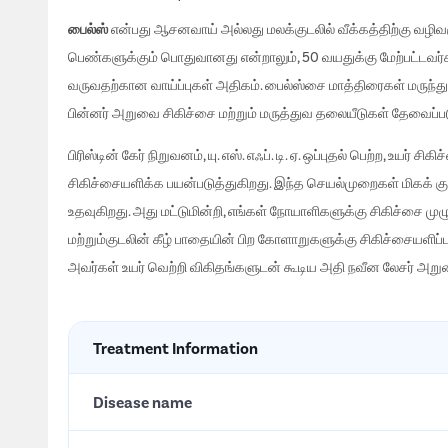
பைல்ஸ்
என்பது ஆசனவாய் அல்லது மலக்குடலில் வீக்கத்திற்கு வழிவ
பெண்களுக்கும் பொதுவானது என்றாலும், 50 வயதுக்கு மேற்பட்டவர்க
வருவதற்கான வாய்ப்புகள் அதிகம். பைல்ஸ்சை மாத்திரைகள் மருந்துகள
பின்னர் அறுவை சிகிச்சை மற்றும் மருத்துவ தலையீடுகள் தேவைப்பட
பிரிஸ்டின் கேர் நிறுவனம், யு. எஸ். எஃப். டி. ஏ. ஒப்புதல் பெற்ற, 
சிகிச்சையளிக்க பயன்படுத்துகிறது. இந்த செயல்முறைகள் மிக
உதவுகிறது. அது மட்டுமின்றி, எங்கள் நோயாளிகளுக்கு சிகிச்சை முழ
மற்றும்குடலின் கீழ் பாதையின் பிற கோளாறுகளுக்கு சிகிச்சையளிப
அவர்கள் உயர் வெற்றி விகிதங்களுடன் கூடிய அதி நவீன லேசர் அற
Treatment Information
Disease name