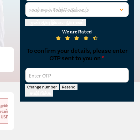
நகரத்தைத் தேர்ந்தெடுக்கவும்
முன்பதிவு இலவச நியமனம்
We are Rated
To confirm your details, please enter
OTP sent to you on
*
Enter OTP
Change number
Resend
சமர்ப்பிக்க
றளிக்கப்பட்ட
ெயல்முறை
USFDA