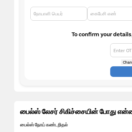
நோயாளி பெயர்
கைபேசி எண்
To confirm your details
Enter O
Chan
பைல்ஸ் லேசர் சிகிச்சையின் போது என்ன
பைல்ஸ் நோய் கண்டறிதல்