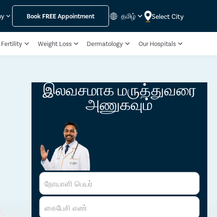
தமிழ்
Select City
ny
Book
FREE
Appointment
Fertility
Weight Loss
Dermatology
Our Hospitals
இலவசமாக மருத்துவரை
அணுகவும்
நோயாளி பெயர்
கைபேசி எண்