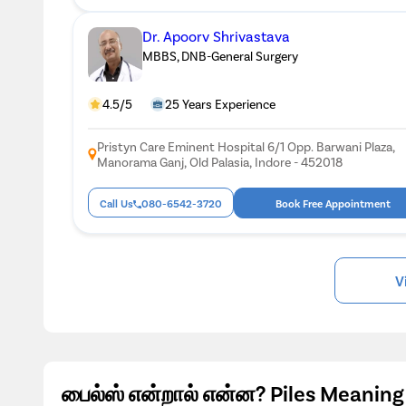
Dr. Apoorv Shrivastava
MBBS, DNB-General Surgery
4.5/5
25 Years Experience
Pristyn Care Eminent Hospital 6/1 Opp. Barwani Plaza,
Manorama Ganj, Old Palasia, Indore - 452018
Call Us
080-6542-3720
Book Free Appointment
V
பைல்ஸ் என்றால் என்ன? Piles Meaning 