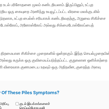
ை உடல் பரிசோதனை மூலம் கண்டறியலாம். இருப்பினும், உட்புற
ிய ஒரு கையுறை அணிந்து உயவூட்டப்பட்ட விரலை மலக்குடலில்
ூடுதலாக, உட்புற பைல்ஸ் சரியாகக் கண்டறிவதற்கு, அறுவை சிகிச்சை
ுரோக்டோஸ்கோப், அனோஸ்கோப் அல்லது சிக்மைடோஸ்கோப்பைத்
ம் திறமையான சிகிச்சை முறைகளில் ஒன்றாகும். இந்த செயல்முறையின
அல்லது சுருக்க ஒரு குவிமையப்படுத்தப்பட்ட குறுகலான ஒளிக்கற்றை
யாளி விரைவாக குணமடைய உதவும் ஒரு அதிநவீன, குறைந்த அளவு
y Of These Piles Symptoms?
ரிப்பு,
குடல் இயக்கங்களைச்
ம்
செய்யும்போது வலி