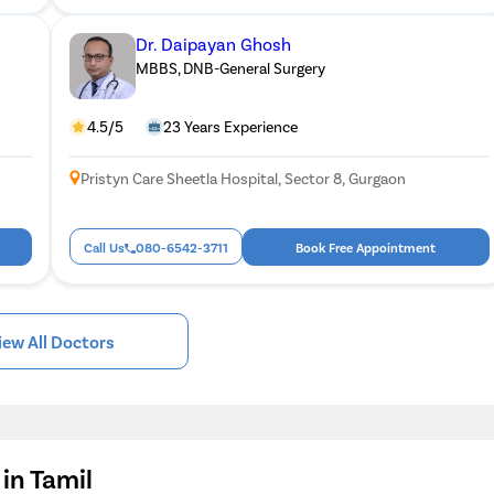
Dr. Daipayan Ghosh
MBBS, DNB-General Surgery
4.5/5
23 Years Experience
Pristyn Care Sheetla Hospital, Sector 8, Gurgaon
Call Us
080-6542-3711
Book Free Appointment
iew All Doctors
in Tamil