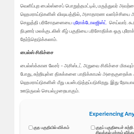
வெளிப்புற பைல்ஸ்சைப் பொறுத்தமட்டில், மருத்துவர் அவற்ற
ஹெமராய்டுகளின் விஷயத்தில், அசாதாரண வளர்ச்சியை அற
செலுத்தி பரிசோதனையை
புரோக்டோலஜிஸ்ட்
செய்வார். க
நிபுணர் மலக்குடலின் கீழ் பகுதியை பரிசோதிக்க ஒரு ப
தேர்ந்தெடுக்கலாம்.
பைல்ஸ் சிகிச்சை
பைல்ஸ்க்கான லேசர் – அசிஸ்டட் அறுவை சிகிச்சை மிகவு
போது, சுற்றியுள்ள திசுக்களை பாதிக்காமல் அதைகுறைக்க 
ஹெமராய்டுகளின் மீது பயன்படுத்தப்படுகிறது. இது நோ
ஊடுருவல் செயல்முறையாகும்.
Experiencing An
குத பகுதியில் வீக்கம்
குதப் பகுதியைச் சுற்றி அ
சிவத்தல் மற்றும் வீக்க