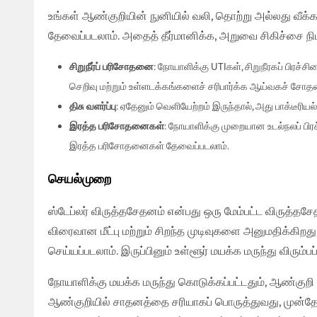
உங்கள் ஆண்குறியின் நுனியில் வலி, தொற்று அல்லது வீக்
அடுத்த
தேவைப்படலாம். அதைத் தீர்மானிக்க, அறுவை சிகிச்சை 
சிறுநீர்ப் பரிசோதனை
: நோயாளிக்கு UTIகள், சிறுநீரகப் பிரச
செறிவு மற்றும் உள்ளடக்கங்களைச் சரிபார்க்க ஆய்வகச் சோ
திசு வளர்ப்பு
: ஏதேனும் வெளியேற்றம் இருந்தால், அது பாக்டீரி
இரத்த பரிசோதனைகள்
: நோயாளிக்கு முறையான உடல்நலப் பிர
இரத்த பரிசோதனைகள் தேவைப்படலாம்.
செயல்முறை
ஸ்டேப்லர் விருத்தசேதனம் என்பது ஒரு மேம்பட்ட விருத்தச
மகிழ
நோய
விரைவான மீட்பு மற்றும் சிறந்த முடிவுகளை அனுமதிக்கிறது
செய்யப்படலாம். இருப்பினும் உள்ளூர் மயக்க மருந்து விரும்பப
நோயாளிக்கு மயக்க மருந்து கொடுக்கப்பட்டதும், ஆண்குறி கிர
ஆண்குறியில் சாதனத்தை சரியாகப் பொருத்துவது, முன்தோல்