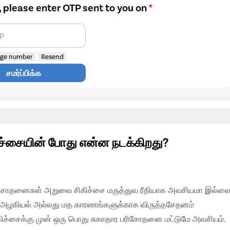
, please enter OTP sent to you on
*
TP
ge number
Resend
சமர்ப்பிக்க
இலவச மருத்துவர் ஆலோசனை
ிச்சையின் போது என்ன நடக்கிறது?
றுவை சிகிச்சை அனுபவம்
் சோதனைகள் அறுவை சிகிச்சை மருத்துவ ரீதியாக அவசியமா இல்ல
 மேற்பட்ட நோய்களுக்கு எங்கள் நிபுணர் அறுவை சிகிச்சை
கள் அழகியல் அல்லது மத காரணங்களுக்காக விருத்தசேதனம்
களைத் தொடர்பு கொள்ளவும்
கிச்சைக்கு முன் ஒரு பொது சுகாதார பரிசோதனை மட்டுமே அவசியம்.