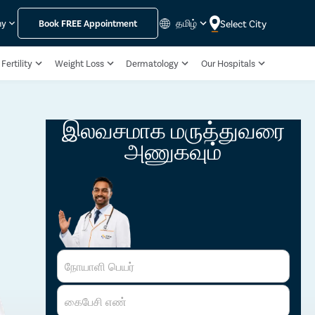
தமிழ்
Select City
ny
Book
FREE
Appointment
Fertility
Weight Loss
Dermatology
Our Hospitals
இலவசமாக மருத்துவரை
அணுகவும்
நோயாளி பெயர்
கைபேசி எண்