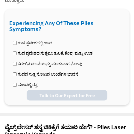
Experiencing Any Of These Piles
Symptoms?
ಗುದ ಪ್ರದೇಶದಲ್ಲಿ ಊತ
ಗುದ ಪ್ರದೇಶದ ಸುತ್ತಲೂ ತುರಿಕೆ, ಕೆಂಪು ಮತ್ತು ಊತ
ಕರುಳಿನ ಚಲನೆಯನ್ನು ಮಾಡುವಾಗ ನೋವು
ಗುದದ ಸುತ್ತ ನೋವಿನ ಉಂಡೆಗಳ ಭಾವನೆ
ಮಲದಲ್ಲಿ ರಕ್ತ
Talk to Our Expert for Free
ಪೈಲ್ಸ್ ಲೇಸರ್ ಶಸ್ತ್ರಚಿಕಿತ್ಸೆಗೆ ತಯಾರಿ ಹೇಗೆ? - Piles Laser