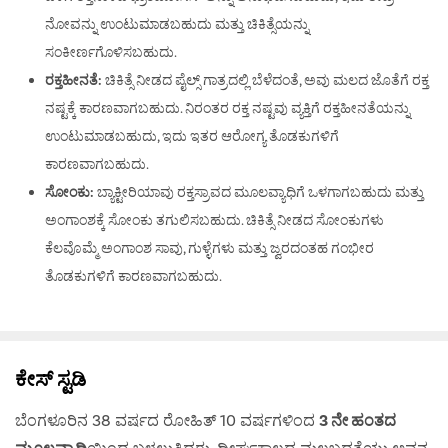
ನೋವನ್ನು ಉಂಟುಮಾಡಬಹುದು ಮತ್ತು ಚಿಕಿತ್ಸೆಯನ್ನು
ಸಂಕೀರ್ಣಗೊಳಿಸಬಹುದು.
ರಕ್ತಹೀನತೆ:
ಚಿಕಿತ್ಸೆ ನೀಡದ ಪೈಲ್ಸ್ ಗಾತ್ರದಲ್ಲಿ ಬೆಳೆದಂತೆ, ಅವು ಮಲದ ಜೊತೆಗೆ ರಕ್ತ
ನಷ್ಟಕ್ಕೆ ಕಾರಣವಾಗಬಹುದು. ನಿರಂತರ ರಕ್ತ ನಷ್ಟವು ವ್ಯಕ್ತಿಗೆ ರಕ್ತಹೀನತೆಯನ್ನು
ಉಂಟುಮಾಡಬಹುದು, ಇದು ಇತರ ಆರೋಗ್ಯ ತೊಡಕುಗಳಿಗೆ
ಕಾರಣವಾಗಬಹುದು.
ಸೋಂಕು:
ಬ್ಯಾಕ್ಟೀರಿಯಾವು ರಕ್ತಸ್ರಾವದ ಮೂಲವ್ಯಾಧಿಗೆ ಒಳಗಾಗಬಹುದು ಮತ್ತು
ಅಂಗಾಂಶಕ್ಕೆ ಸೋಂಕು ತಗುಲಿಸಬಹುದು. ಚಿಕಿತ್ಸೆ ನೀಡದ ಸೋಂಕುಗಳು
ಕೆಲವೊಮ್ಮೆ ಅಂಗಾಂಶ ಸಾವು, ಗುಳ್ಳೆಗಳು ಮತ್ತು ಜ್ವರದಂತಹ ಗಂಭೀರ
ತೊಡಕುಗಳಿಗೆ ಕಾರಣವಾಗಬಹುದು.
ಕೇಸ್ ಸ್ಟಡಿ
ಬೆಂಗಳೂರಿನ 38 ವರ್ಷದ ರೋಹಿತ್ 10 ವರ್ಷಗಳಿಂದ
3 ನೇ ಹಂತದ
ಮೂಲವ್ಯಾಧಿ
ಯಿಂದ ಬಳಲುತ್ತಿದ್ದರು. ದೀರ್ಘಕಾಲದ ಮಲಬದ್ಧತೆಯು ಅವನ