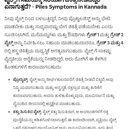
ಏನಾಗುತ್ತದೆ? - Piles Symptoms in Kannada
ನೀವು ಪೈಲ್ಸ್ ನಿಂದ ಬಳಲುತ್ತಿದ್ದರೆ, ನೀವು ಪ್ರೊಕ್ಟಾಲಜಿಸ್ಟ್ ಅನ್ನು ಭೇಟಿ
ಮಾಡಬೇಕು ಮತ್ತು ಸಾಧ್ಯವಾದಷ್ಟು ಬೇಗ ಚಿಕಿತ್ಸೆ ಪಡೆಯಬೇಕು ಎಂದು
ಸೂಚಿಸಲಾಗಿದೆ. ಮನೆಮದ್ದುಗಳು ಮತ್ತು ಔಷಧಿಗಳು
ಗ್ರೇಡ್ 1
ಮತ್ತು
ಗ್ರೇಡ್ 2
ಪೈಲ್ಸ್
ಅನ್ನು ನಿರ್ವಹಿಸಲು ಸಹಾಯ ಮಾಡಬಹುದಾದರೂ,
ಗ್ರೇಡ್ 3 ಮತ್ತು 4
ರಲ್ಲಿ ಶಸ್ತ್ರಚಿಕಿತ್ಸೆಯ ಮಧ್ಯಸ್ಥಿಕೆ ಅಗತ್ಯವಾಗಬಹುದು. ಪೈಲ್ಸ್ ಗೆ ಸಾಕಷ್ಟು
ವೈದ್ಯಕೀಯ ಆರೈಕೆಯನ್ನು ನೀಡದಿದ್ದರೆ, ಅದು ರೋಗಿಗೆ ಈ ಕೆಳಗಿನ
ತೊಡಕುಗಳಿಗೆ ಕಾರಣವಾಗಬಹುದು:
ಪ್ರೊಲ್ಯಾಪ್ಸ್:
ಪೈಲ್ಸ್ ಅನ್ನು ದೀರ್ಘಕಾಲದವರೆಗೆ ಚಿಕಿತ್ಸೆ ನೀಡದೆ ಬಿಟ್ಟರೆ, ಅವು
ನಿಷ್ಕ್ರಿಯವಾಗಬಹುದು ಮತ್ತು ಅಸ್ವಸ್ಥತೆ, ರಕ್ತಸ್ರಾವ ಮತ್ತು ತುರಿಕೆಗೆ
ಕಾರಣವಾಗಬಹುದು. ಅವರು ಕುಳಿತುಕೊಳ್ಳುವುದು, ಮಲವಿಸರ್ಜನೆ ಮತ್ತು
ದೈನಂದಿನ ಜೀವನದಲ್ಲಿ ಹಸ್ತಕ್ಷೇಪ ಮಾಡಬಹುದು.
ಕತ್ತು ಹಿಸುಕಿದ ಪೈಲ್ಸ್:
ಪೈಲ್ಸ್ ಕತ್ತು ಹಿಸುಕಿದಾಗ, ಆ ಅಂಗಾಂಶಗಳಿಗೆ ರಕ್ತ
ಪೂರೈಕೆಯನ್ನು ಕಡಿತಗೊಳಿಸಲಾಗುತ್ತದೆ. ಈ ಕಾರಣದಿಂದಾಗಿ, ವ್ಯಕ್ತಿಯು ಪೈಲ್ಸ್
ಒಳಗೆ ರಕ್ತನಾಳದ ಥ್ರಾಂಬೋಸಿಸ್ ಅನ್ನು ಅನುಭವಿಸಬಹುದು, ಇದು ತೀವ್ರ