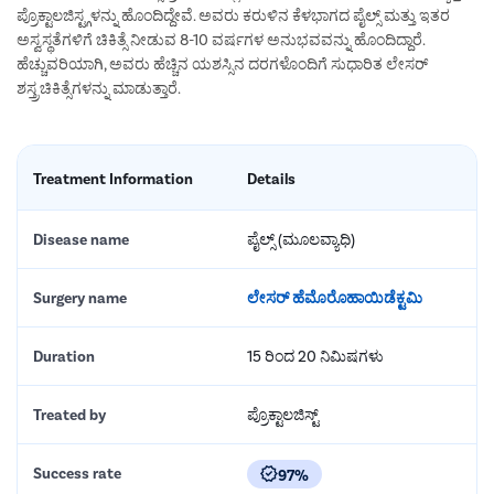
ಪ್ರೊಕ್ಟಾಲಜಿಸ್ಟ್ಗಳನ್ನು ಹೊಂದಿದ್ದೇವೆ. ಅವರು ಕರುಳಿನ ಕೆಳಭಾಗದ ಪೈಲ್ಸ್ ಮತ್ತು ಇತರ
ಅಸ್ವಸ್ಥತೆಗಳಿಗೆ ಚಿಕಿತ್ಸೆ ನೀಡುವ 8-10 ವರ್ಷಗಳ ಅನುಭವವನ್ನು ಹೊಂದಿದ್ದಾರೆ.
ಹೆಚ್ಚುವರಿಯಾಗಿ, ಅವರು ಹೆಚ್ಚಿನ ಯಶಸ್ಸಿನ ದರಗಳೊಂದಿಗೆ ಸುಧಾರಿತ ಲೇಸರ್
ಶಸ್ತ್ರಚಿಕಿತ್ಸೆಗಳನ್ನು ಮಾಡುತ್ತಾರೆ.
Treatment Information
Details
Disease name
ಪೈಲ್ಸ್ (ಮೂಲವ್ಯಾಧಿ)
Surgery name
ಲೇಸರ್ ಹೆಮೊರೊಹಾಯಿಡೆಕ್ಟಮಿ
Duration
15 ರಿಂದ 20 ನಿಮಿಷಗಳು
Treated by
ಪ್ರೊಕ್ಟಾಲಜಿಸ್ಟ್
Success rate
97%