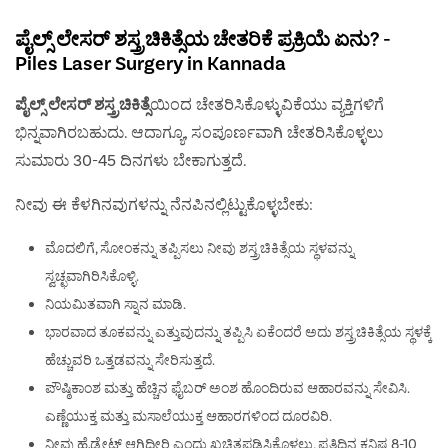
ಪೈಲ್ಸ್ ಲೇಸರ್ ಶಸ್ತ್ರಚಿಕಿತ್ಸೆಯ ಚೇತರಿಕೆ ಪ್ರಕ್ರಿಯೆ ಏನು? -
Piles Laser Surgery in Kannada
ಪೈಲ್ಸ್ ಲೇಸರ್ ಶಸ್ತ್ರಚಿಕಿತ್ಸೆ
ಯಿಂದ ಚೇತರಿಸಿಕೊಳ್ಳುವಿಕೆಯು ವ್ಯಕ್ತಿಗಳಿಗೆ
ಭಿನ್ನವಾಗಿರಬಹುದು. ಆದಾಗ್ಯೂ, ಸಂಪೂರ್ಣವಾಗಿ ಚೇತರಿಸಿಕೊಳ್ಳಲು
ಸುಮಾರು 30-45 ದಿನಗಳು ಬೇಕಾಗುತ್ತದೆ.
ನೀವು ಈ ಕೆಳಗಿನವುಗಳನ್ನು ನೆನಪಿನಲ್ಲಿಟ್ಟುಕೊಳ್ಳಬೇಕು:
ಮೊದಲಿಗೆ, ಸೋಂಕನ್ನು ತಪ್ಪಿಸಲು ನೀವು ಶಸ್ತ್ರಚಿಕಿತ್ಸೆಯ ಸ್ಥಳವನ್ನು
ಸ್ವಚ್ಛವಾಗಿರಿಸಿಕೊಳ್ಳಿ.
ನಿಯಮಿತವಾಗಿ ಸ್ನಾನ ಮಾಡಿ.
ಭಾರವಾದ ತೂಕವನ್ನು ಎತ್ತುವುದನ್ನು ತಪ್ಪಿಸಿ ಏಕೆಂದರೆ ಅದು ಶಸ್ತ್ರಚಿಕಿತ್ಸೆಯ ಸ್ಥಳಕ್ಕೆ
ಹೆಚ್ಚುವರಿ ಒತ್ತಡವನ್ನು ಸೇರಿಸುತ್ತದೆ.
ಪೌಷ್ಠಿಕಾಂಶ ಮತ್ತು ಹೆಚ್ಚಿನ ಫೈಬರ್ ಅಂಶ ಹೊಂದಿರುವ ಆಹಾರವನ್ನು ಸೇವಿಸಿ.
ಎಣ್ಣೆಯುಕ್ತ ಮತ್ತು ಮಸಾಲೆಯುಕ್ತ ಆಹಾರಗಳಿಂದ ದೂರವಿರಿ.
ನೀವು ಹೈಡ್ರೇಟ್ ಆಗಿದ್ದೀರಿ ಎಂದು ಖಚಿತಪಡಿಸಿಕೊಳ್ಳಲು, ಪ್ರತಿದಿನ ಕನಿಷ್ಠ 8-10