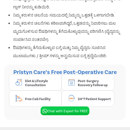
ಗ್ಲಾಸ್ ನೀರನ್ನು ಕುಡಿಯಿರಿ.
ನಿಮ್ಮ ಕರುಳಿನ ಚಲನೆಯ ಸಮಯದಲ್ಲಿ ನಿಮ್ಮನ್ನು ಒತ್ತಡಕ್ಕೆ ಒಳಗಾಗಬೇಡಿ.
ನಿಮ್ಮ ಕರುಳಿನ ಚಲನೆಗಳು ಕಠಿಣವಾಗಿದ್ದರೆ, ಒತ್ತಡವನ್ನು ನಿವಾರಿಸಲು ಮಲ
ಮೃದುಗೊಳಿಸುವ ಔಷಧಿಗಳನ್ನು ತೆಗೆದುಕೊಳ್ಳುವುದನ್ನು ಪರಿಗಣಿಸಿ (ವೈದ್ಯರನ್ನು
ಸಂಪರ್ಕಿಸಿದ ನಂತರವೇ).
ಔಷಧಿಗಳನ್ನು ತೆಗೆದುಕೊಳ್ಳುವ ಬಗ್ಗೆ ಮತ್ತು ನಿಮ್ಮ ವೈದ್ಯರು ಸೂಚಿಸಿದ
ಮುಲಾಮುಗಳು / ಕ್ರೀಮ್ ಗಳನ್ನು ಅನ್ವಯಿಸುವ ಬಗ್ಗೆ ಶ್ರದ್ಧೆಯಿಂದಿರಿ.
Pristyn Care’s Free Post-Operative Care
Diet & Lifestyle
Post-Surgery
Consultation
Recovery Follow up
Free Cab Facility
24*7 Patient Support
Chat with Expert for FREE