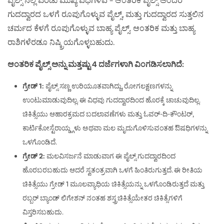
ಗುದದ್ವಾರದ ಒಳಗೆ ರೂಪುಗೊಳ್ಳುವ ಪೈಲ್ಸ್, ಮತ್ತು ಗುದದ್ವಾರದ ಸುತ್ತಲಿನ
ಚರ್ಮದ ಕೆಳಗೆ ರೂಪುಗೊಳ್ಳುವ ಬಾಹ್ಯ ಪೈಲ್ಸ್. ಆಂತರಿಕ ಮತ್ತು ಬಾಹ್ಯ
ರಾಶಿಗಳೆರಡೂ ನಿಷ್ಕ್ರಿಯಗೊಳ್ಳಬಹುದು.
ಆಂತರಿಕ ಪೈಲ್ಸ್ ಅನ್ನು ಮತ್ತಷ್ಟು 4 ದರ್ಜೆಗಳಾಗಿ ವಿಂಗಡಿಸಲಾಗಿದೆ:
ಗ್ರೇಡ್ 1:
ಪೈಲ್ಸ್ ಸಣ್ಣ ಉರಿಯೂತವಾಗಿದ್ದು, ರೋಗಲಕ್ಷಣಗಳನ್ನು
ಉಂಟುಮಾಡುವುದಿಲ್ಲ. ಈ ವಿಧವು ಗುದದ್ವಾರದಿಂದ ಹೊರಕ್ಕೆ ಚಾಚುವುದಿಲ್ಲ.
ಚಿಕಿತ್ಸೆಯು ಆಹಾರಕ್ರಮದ ಬದಲಾವಣೆಗಳು ಮತ್ತು ಓವರ್-ದಿ-ಕೌಂಟರ್,
ಕಾರ್ಟಿಕೋಸ್ಟೆರಾಯ್ಡ್ಗಳು ಅಥವಾ ಮಲ ಮೃದುಗೊಳಿಸುವಂತಹ ಔಷಧಿಗಳನ್ನು
ಒಳಗೊಂಡಿದೆ.
ಗ್ರೇಡ್ 2:
ಮಲವಿಸರ್ಜನೆ ಮಾಡುವಾಗ ಈ ಪೈಲ್ಸ್ ಗುದದ್ವಾರದಿಂದ
ಹೊರಬರಬಹುದು ಆದರೆ ಸ್ವತಂತ್ರವಾಗಿ ಒಳಗೆ ಹಿಂತಿರುಗುತ್ತದೆ. ಈ ರೀತಿಯ
ಚಿಕಿತ್ಸೆಯು ಗ್ರೇಡ್ 1 ಮೂಲವ್ಯಾಧಿಯ ಚಿಕಿತ್ಸೆಯನ್ನು ಒಳಗೊಂಡಿರುತ್ತದೆ ಮತ್ತು
ರಬ್ಬರ್ ಬ್ಯಾಂಡ್ ಲಿಗೇಶನ್ ನಂತಹ ಶಸ್ತ್ರಚಿಕಿತ್ಸೆಯೇತರ ಚಿಕಿತ್ಸೆಗಳಿಗೆ
ವಿಸ್ತರಿಸಬಹುದು.