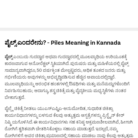
View All Doctors
ಪೈಲ್ಸ್ ಎಂದರೇನು? - Piles Meaning in Kannada
ಪೈಲ್ಸ್
ಎಂಬುದು ಗುದದ್ವಾರ ಅಥವಾ ಗುದದ್ವಾರದಲ್ಲಿ ಮೂಲವ್ಯಾಧಿಯ ಉರಿಯೂತಕ್ಕೆ
ಕಾರಣವಾಗುವ ಅನೋರೆಕ್ಟಲ್ ಸ್ಥಿತಿಯಾಗಿದೆ. ಪುರುಷರು ಮತ್ತು ಮಹಿಳೆಯರಲ್ಲಿ ಪೈಲ್ಸ್
ಸಾಮಾನ್ಯವಾಗಿದ್ದರೂ, 50 ವರ್ಷಕ್ಕಿಂತ ಮೇಲ್ಪಟ್ಟವರು, ಅಧಿಕ ತೂಕದ ಜನರು ಮತ್ತು
ಗರ್ಭಿಣಿಯರು ಅವುಗಳನ್ನು ಅಭಿವೃದ್ಧಿಪಡಿಸುವ ಹೆಚ್ಚಿನ ಅಪಾಯದಲ್ಲಿದ್ದಾರೆ.
ಮೂಲವ್ಯಾಧಿಯನ್ನು ಆರಂಭಿಕ ಹಂತಗಳಲ್ಲಿ ಔಷಧಿಗಳು ಮತ್ತು ಮನೆಮದ್ದುಗಳೊಂದಿಗೆ
ನಿರ್ವಹಿಸಬಹುದು; ಆದಾಗ್ಯೂ, ಶಸ್ತ್ರಚಿಕಿತ್ಸೆ ಮತ್ತು ವೈದ್ಯಕೀಯ ಮಧ್ಯಸ್ಥಿಕೆಗಳು ನಂತರ
ಬೇಕಾಗುತ್ತವೆ.
ಪೈಲ್ಸ್ಗೆ ಚಿಕಿತ್ಸೆ ನೀಡಲು ಯುಎಸ್ಎಫ್ಡಿಎ-ಅನುಮೋದಿತ, ಸುಧಾರಿತ ಚಿಕಿತ್ಸಾ
ಕಾರ್ಯವಿಧಾನಗಳನ್ನು ಬಳಸುವ ಕೆಲವು ಅತ್ಯುತ್ತಮ ಆಸ್ಪತ್ರೆಗಳನ್ನು ಪ್ರಿಸ್ಟೈನ್ ಕೇರ್
ನಿಷ್ಕ್ರಿಯಗೊಳಿಸಿದೆ. ಈ ಕಾರ್ಯವಿಧಾನಗಳು ಸಹ ಕನಿಷ್ಠ ಆಕ್ರಮಣಶೀಲವಾಗಿವೆ, ಹೀಗಾಗಿ
ರೋಗಿಗೆ ತ್ವರಿತವಾಗಿ ಚೇತರಿಸಿಕೊಳ್ಳಲು ಸಹಾಯ ಮಾಡುತ್ತದೆ. ಇದಲ್ಲದೆ, ನಮ್ಮ
ರೋಗಿಗಳಿಗೆ ಅವರ ಚಿಕಿತ್ಸಾ ಪ್ರಯಾಣದಲ್ಲಿ ಸಹಾಯ ಮಾಡಲು ನಾವು ಕೆಲವು ಅತ್ಯುತ್ತಮ