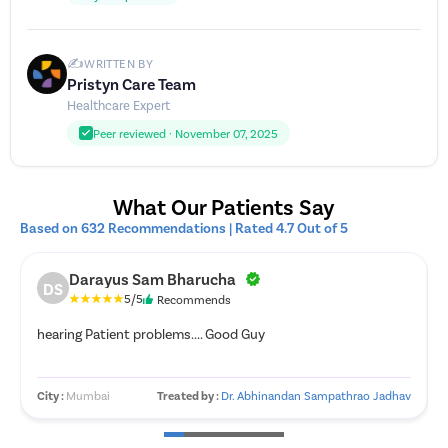
ಸೋಂಕುಗಳು ಉಂಟಾಗಬಹುದು. ಪೈಲ್ಸ್ ಗೆ ರಬ್ಬರ್ ಬ್ಯಾಂಡ್ ಲಿಗೇಶನ್
ಚಿಕಿತ್ಸೆಯಲ್ಲಿ ಅವಕಾಶಗಳು ಹೆಚ್ಚು.
✍️
WRITTEN BY
ಅರಿವಳಿಕೆಗೆ ಪ್ರತಿಕ್ರಿಯೆ
: ಅನೇಕ ರೋಗಿಗಳು ಅರಿವಳಿಕೆಯ
Pristyn Care Team
ಅಡ್ಡಪರಿಣಾಮಗಳನ್ನು ಅನುಭವಿಸುತ್ತಿದ್ದಾರೆ ಎಂದು ವರದಿ ಮಾಡಿದ್ದಾರೆ.
Healthcare Expert
ಪ್ರತಿಕ್ರಿಯೆಯಿಂದಾಗಿ, ರೋಗಿಯು ಸಾಮಾನ್ಯಕ್ಕಿಂತ ಹೆಚ್ಚು ಕಾಲ ದಣಿವು
Peer reviewed · November 07, 2025
ಮತ್ತು ವಾಕರಿಕೆ ಅನುಭವಿಸಬಹುದು.
What Our Patients Say
Based on 632 Recommendations | Rated 4.7 Out of 5
Darayus Sam Bharucha
DS
5/5
Recommends
hearing Patient problems.... Good Guy
City :
Mumbai
Treated by :
Dr. Abhinandan Sampathrao Jadhav