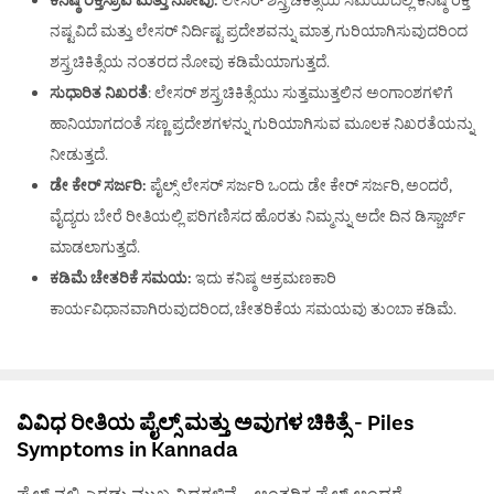
ನಷ್ಟವಿದೆ ಮತ್ತು ಲೇಸರ್ ನಿರ್ದಿಷ್ಟ ಪ್ರದೇಶವನ್ನು ಮಾತ್ರ ಗುರಿಯಾಗಿಸುವುದರಿಂದ
ಶಸ್ತ್ರಚಿಕಿತ್ಸೆಯ ನಂತರದ ನೋವು ಕಡಿಮೆಯಾಗುತ್ತದೆ.
ಸುಧಾರಿತ ನಿಖರತೆ
: ಲೇಸರ್ ಶಸ್ತ್ರಚಿಕಿತ್ಸೆಯು ಸುತ್ತಮುತ್ತಲಿನ ಅಂಗಾಂಶಗಳಿಗೆ
ಹಾನಿಯಾಗದಂತೆ ಸಣ್ಣ ಪ್ರದೇಶಗಳನ್ನು ಗುರಿಯಾಗಿಸುವ ಮೂಲಕ ನಿಖರತೆಯನ್ನು
ನೀಡುತ್ತದೆ.
ಡೇ ಕೇರ್ ಸರ್ಜರಿ:
ಪೈಲ್ಸ್ ಲೇಸರ್ ಸರ್ಜರಿ ಒಂದು ಡೇ ಕೇರ್ ಸರ್ಜರಿ, ಅಂದರೆ,
ವೈದ್ಯರು ಬೇರೆ ರೀತಿಯಲ್ಲಿ ಪರಿಗಣಿಸದ ಹೊರತು ನಿಮ್ಮನ್ನು ಅದೇ ದಿನ ಡಿಸ್ಚಾರ್ಜ್
ಮಾಡಲಾಗುತ್ತದೆ.
ಕಡಿಮೆ ಚೇತರಿಕೆ ಸಮಯ:
ಇದು ಕನಿಷ್ಠ ಆಕ್ರಮಣಕಾರಿ
ಕಾರ್ಯವಿಧಾನವಾಗಿರುವುದರಿಂದ, ಚೇತರಿಕೆಯ ಸಮಯವು ತುಂಬಾ ಕಡಿಮೆ.
ವಿವಿಧ ರೀತಿಯ ಪೈಲ್ಸ್ ಮತ್ತು ಅವುಗಳ ಚಿಕಿತ್ಸೆ - Piles
Symptoms in Kannada
ಪೈಲ್ಸ್ ನಲ್ಲಿ ಎರಡು ಮುಖ್ಯ ವಿಧಗಳಿವೆ – ಆಂತರಿಕ ಪೈಲ್ಸ್ ಅಂದರೆ