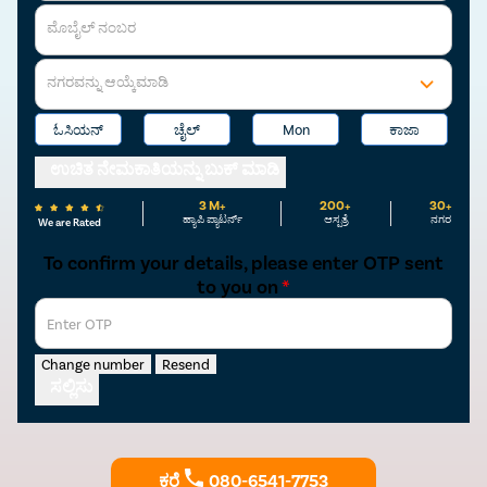
ಮೊಬೈಲ್ ನಂಬರ
ನಗರವನ್ನು ಆಯ್ಕೆಮಾಡಿ
ಓಸಿಯನ್
ಚೈಲ್
Mon
ಕಾಜಾ
ಉಚಿತ ನೇಮಕಾತಿಯನ್ನು ಬುಕ್ ಮಾಡಿ
3 M+
200+
30+
ಹ್ಯಾಪಿ ಪ್ಯಾಟರ್ನ್
ಆಸ್ಪತ್ರೆ
ನಗರ
We are Rated
To confirm your details, please enter OTP sent
to you on
*
Enter OTP
Change number
Resend
ಸಲ್ಲಿಸು
ಕರೆ
080-6541-7753