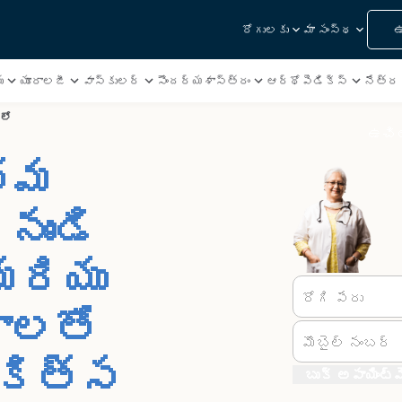
రోగులకు
మా సంస్థ
ఉ
ు
యూరాలజీ
వాస్కులర్
సౌందర్యశాస్త్రం
ఆర్థోపెడిక్స్
నేత్ర 
లో
ఉచిత
్తమ
నుండి
మరియు
రోగి పేరు
కాలతో
మొబైల్ నంబర్
ికిత్స
బుక్ అపాయింట్‌మ