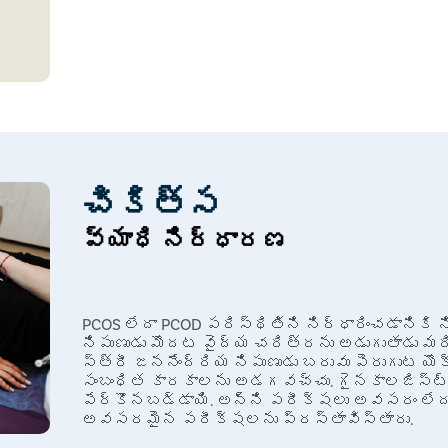
బరువు పెరుగుట
మొటిమలు
తలనొప్పులు
చికిత్స
వ్యాధి నిర్ధారణ
PCOS లేదా PCOD పరిస్థితిని నిర్ధారించడానికి 
నిపుణుడు మొదట వైద్య చరిత్రను అడుగుతాడు మరి
స్త్రీ జననేంద్రియ నిపుణుడు బరువు పెరుగుట య
సంబంధిత కారకాలను అడగవచ్చు. గైనకాలజిస్ట్ స
పేర్కొనబడ్డాయి. అన్ని పరీక్షలు అవసరం లేదు
అవసరమైన పరీక్షలను ప్రస్తావిస్తారు.