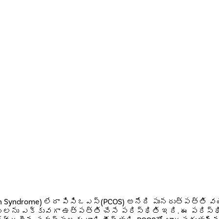
arian Syndrome) లేదా పిసిఒఎస్(PCOS) అనేది పునరుత్పత్త
్లను ఎక్కువగా ఉత్పత్తి చేసే పరిస్థితి ఇది. ఈ పరిస్థి