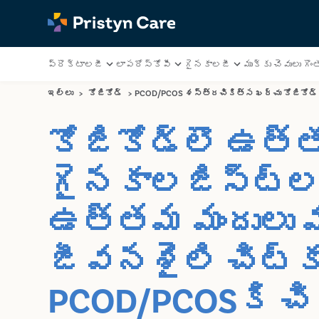
ప్రొక్టాలజీ
లాపరోస్కోపీ
గైనకాలజీ
ముక్కు చెవులు గొంత
ఇల్లు
>
కోజికోడ్
>
PCOD/PCOS శస్త్రచికిత్స ఖర్చు కోజికోడ్ 
కోజికోడ్లొ ఉత
గైనకాలజిస్ట్‌ల 
ఉత్తమ మందులు 
జీవనశైలి చిట్
PCOD/PCOSకి చ