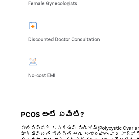
Female Gynecologists
Discounted Doctor Consultation
No-cost EMI
PCOS అంటే ఏమిటి?
పాలిసిస్టిక్ ఓవేరియన్ సిండ్రోమ్(Polycystic Ov
హార్మోన్లతో పోలిస్తే ఆడ అండాశయాలు మగ హార్మోన