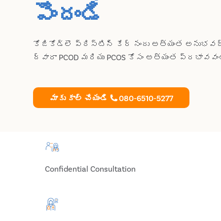
పొందండి
కోజికోడ్లొ ప్రిస్టిన్ కేర్‌ నందు అత్యంత అనుభ
ద్వారా PCOD మరియు PCOS కోసం అత్యంత ప్రభావవంత
మాకు కాల్ చేయండి
080-6510-5277
Confidential Consultation