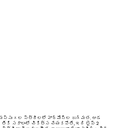
ి వయస్సు గల స్త్రీలలో హార్మోన్ల రుగ్మత. ఆడ
తికి సకాలంలో చికిత్స చేయకపోతే, ఇది టైప్ 2