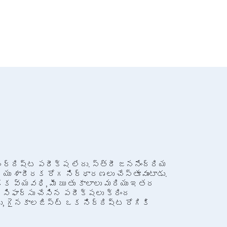
నిర్దిష్ట పరీక్ష లేదు. స్త్రీ జననేంద్రియ
యు శారీరక రోగ నిర్ధారణలు చేస్తూవుంటాడు.
ొక్క వ్యవధి, మీ ఋతు కాలాలు మరియు ఇతర
ిఫార్సు చేసిన పరీక్షలు క్రింద
, గైనకాలజిస్ట్ ఒక నిర్దిష్ట రోగికి