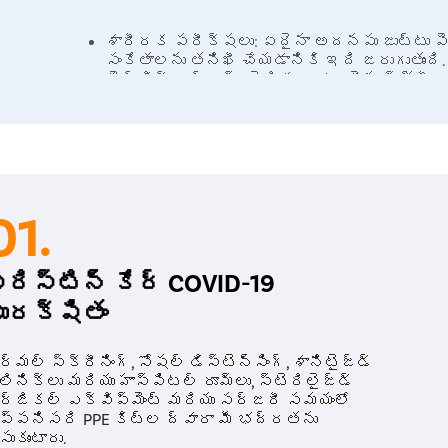
శారీరక పరీక్షలు: ఏదైనా అదనపు జుట్టు ప
సంకేతాలను తనిఖీ చేయడానికి ఇది జరుగుతుంది.
పెల్విక్ ఎగ్జామ్ (లైంగికంగా చురుకైన స్త
డాక్టర్ రోగి యొక్క పునరుత్పత్తి అవయవాల
రక్త పరీక్షలు: గైనకాలజిస్ట్ హార్మోన్ స్థాయ
కొలెస్ట్రాల్ మరియు ట్రైగ్లిజరైడ్ స్థాయిలన
అల్ట్రాసౌండ్: అండాశయాల రూపాన్ని మరియు గర్
చేయడానికి ఉదర లేదా యోని స్కాన్ చేయబడుతుం
స్క్రీనింగ్: ఇందులో డిప్రెషన్, యాంగ్జయిటీ లే
కోసం స్క్రీనింగ్ ఉంటుంది.
01.
్రిస్టిన్ కేర్ COVID-19
Treatment:
ురక్షితం
చికిత్స
్మల్ స్క్రీనింగ్, సోషల్ డిస్టెన్సింగ్, శానిటైజ్డ్
లినిక్‌లు మరియు హాస్పిటల్ రూమ్‌లు, స్టెరిలైజ్డ్
ర్జికల్ ఎక్విప్‌మెంట్ మరియు సర్జరీ సమయంలో
ప్పనిసరి PPE కిట్‌ల ద్వారా మీ భద్రతను
ఋతుక్రమం లోపాలు, వంధ్యత్వం, హిర్సూటిజం, మొటి
సుకుంటారు.
చేయడానికి PCOS చికిత్స అవసరం. చికిత్స కోసం