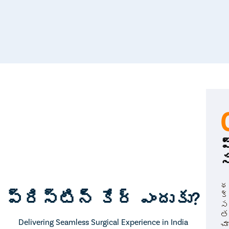
ప
స
థర
ప్రిస్టిన్ కేర్ ఎందుకు?
క్
స
త
Delivering Seamless Surgical Experience in India
చూ