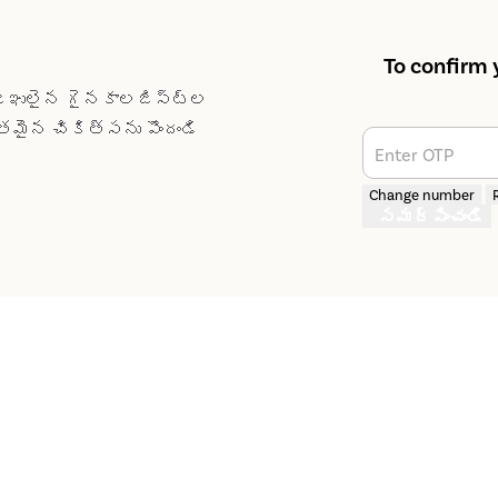
To confirm 
వజ్ఞులైన గైనకాలజిస్ట్‌ల
మైన చికిత్సను పొందండి
Enter OTP
Change number
సమర్పించండి