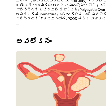
మధుమేహం, ఊబకాయం, వంధ్యత్వం(infertility) మొదల
ఋతు చక్రాలు మరియు అదనపు పురుష హార్మోన్ (ఆండ్
పాలిసిస్టిక్ ఓవేరియన్ డిజార్డర్(Polycystic Ova
అపరిపక్వ(immature) గుడ్లు కలిగి ఉండే పరిస్థిత
పరిస్థితికి కారణమవుతాయి. PCOD యొక్క సాధారణ ల
అవలోకనం