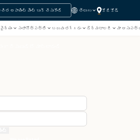
కోజికోడ్
చిత అపాయింట్ మెంట్ బుక్ చేసుకోండి
తెలుగు
వైద్యం
సంతానోత్పత్తి
బరువు తగ్గడం
డెర్మటాలజీ
మా ఆసుపత్ర
ంగా నిపుణుడితో మాట్లాడండి
ెంట్
We are Rated