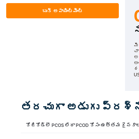
బుక్ అపాయింట్‌మెంట్
స
మీ
చ
అ
అ
శస
U
తరచుగా అడుగు ప్రశ్
కోజికోడ్లొ PCOS లేదా PCOD కోసం ఉత్తమ గైనక