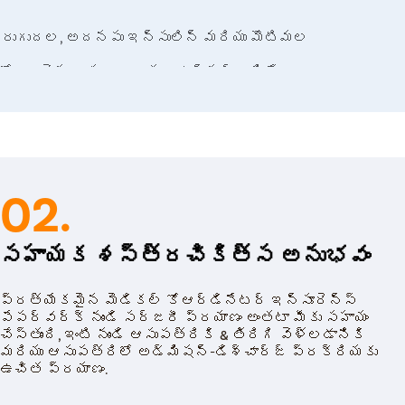
ెరుగుదల, అదనపు ఇన్సులిన్ మరియు మొటిమల
్రీలలో): ఏవైనా అసాధారణతలు ఉన్నట్లయితే
ను పరీక్షిస్తారు.
ిలు, గ్లూకోస్ టాలరెన్స్, ఫాస్టింగ్
ు తనిఖీ చేయాలని సూచించవచ్చు.
భాశయం యొక్క లైనింగ్ యొక్క మందాన్ని తనిఖీ
ది.
దా అబ్స్ట్రక్టివ్(obstructive) స్లీప్ అప్నియా
02.
సహాయక శస్త్రచికిత్స అనుభవం
ప్రత్యేకమైన మెడికల్ కోఆర్డినేటర్ ఇన్సూరెన్స్
పేపర్‌వర్క్ నుండి సర్జరీ ప్రయాణం అంతటా మీకు సహాయం
చేస్తుంది, ఇంటి నుండి ఆసుపత్రికి & తిరిగి వెళ్లడానికి
మరియు ఆసుపత్రిలో అడ్మిషన్-డిశ్చార్జ్ ప్రక్రియకు
ఉచిత ప్రయాణం.
మలు, ఊబకాయం వంటి పరిస్థితులను నయం
 ఉపయోగించే పద్ధతులు మరియు చికిత్సలు: