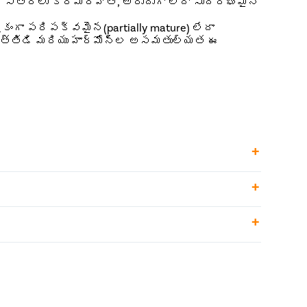
్న స్త్రీలు క్రమరహిత, అరుదుగా లేదా సుదీర్ఘమైన
ికంగా పరిపక్వమైన(partially mature) లేదా
ం, ఒత్తిడి మరియు హార్మోన్ల అసమతుల్యత ఈ