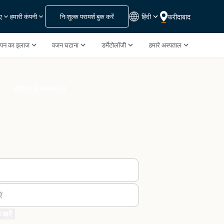
निःशुल्क परामर्श बुक करें
हिंदी
फरीदाबाद
ए
हमारी कंपनी
झपन का इलाज
वजन घटाना
डर्मेटोलॉजी
हमारे अस्पताल
डॉक्टर से सलाह लें
ं
 करें