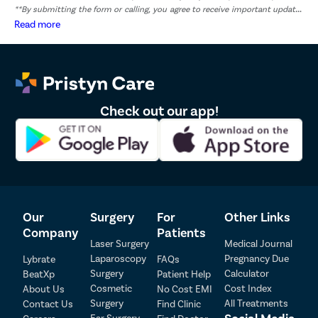
**By submitting the form or calling, you agree to receive important updates
and marketing communications.
Read more
Check out our app!
Our
Surgery
For
Other Links
Company
Patients
Laser Surgery
Medical Journal
Laparoscopy
Pregnancy Due
Lybrate
FAQs
Surgery
Calculator
BeatXp
Patient Help
Cosmetic
Cost Index
About Us
No Cost EMI
Surgery
All Treatments
Contact Us
Find Clinic
Patient Detail
Social Media
Ear Surgery