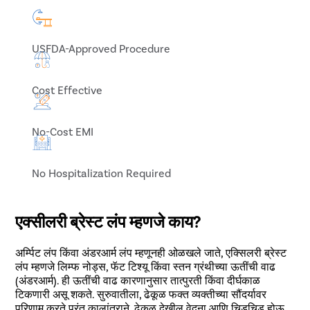
USFDA-Approved Procedure
Cost Effective
No-Cost EMI
No Hospitalization Required
एक्सीलरी ब्रेस्ट लंप म्हणजे काय?
अर्म्पिट लंप किंवा अंडरआर्म लंप म्हणूनही ओळखले जाते, एक्सिलरी ब्रेस्ट
लंप म्हणजे लिम्फ नोड्स, फॅट टिश्यू किंवा स्तन ग्रंथीच्या ऊतींची वाढ
(अंडरआर्म). ही ऊतींची वाढ कारणानुसार तात्पुरती किंवा दीर्घकाळ
टिकणारी असू शकते. सुरुवातीला, ढेकूळ फक्त व्यक्तीच्या सौंदर्यावर
परिणाम करते परंतु कालांतराने, ढेकूळ देखील वेदना आणि चिडचिड होऊ