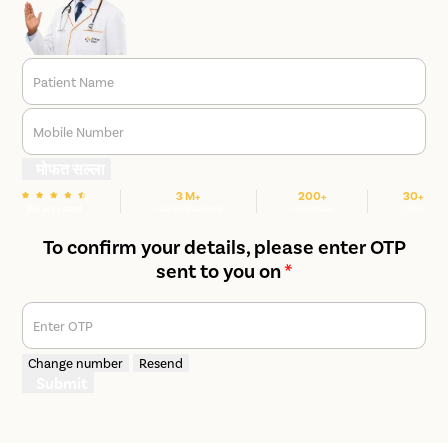
Patient Name
Mobile Number
मोफत सल्ला
3 M+
200+
30+
We are rated
Happy Patients
Hospitals
Cities
To confirm your details, please enter OTP
sent to you on
*
Enter OTP
Change number
Resend
Submit