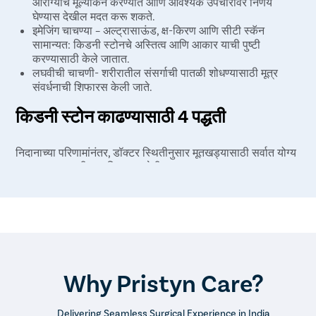
आरोग्याचे मूल्यांकन करण्यात आणि आवश्यक उपचारांवर निर्णय
घेण्यास देखील मदत करू शकते.
इमेजिंग चाचण्या – अल्ट्रासाऊंड, क्ष-किरण आणि सीटी स्कॅन
सामान्यत: किडनी स्टोनचे अस्तित्व आणि आकार याची पुष्टी
करण्यासाठी केले जातात.
लघवीची चाचणी- शरीरातील संसर्गाची पातळी शोधण्यासाठी मूत्र
संवर्धनाची शिफारस केली जाते.
किडनी स्टोन काढण्यासाठी 4 पद्धती
निदानाच्या परिणामांनंतर, डॉक्टर स्थितीनुसार मूतखड्यासाठी सर्वात योग्य
उपचार सुरू करतील आणि सल्ला देतील.
ESWL (एक्स्ट्राकॉर्पोरियल शॉक वेव्ह लिथोट्रिप्सी) – हे मूत्रपिंडाच्या
दगडाचे लहान तुकडे करण्यासाठी शॉक वेव्ह वापरते जे मूत्रमार्गात
जाऊ शकते आणि शरीरातून जाऊ शकते.
लिथोट्रिप्सी (युरेटरोस्कोपी) – यामध्ये, लेसर उर्जेचा वापर करून दगड
काढण्यासाठी मूत्रमार्गातून आणि मूत्रमार्गात मूत्रमार्गात जातो.
आरआयआरएस (रेट्रोग्रेड इंट्रारेनल सर्जरी) – ही मूत्रमार्गाच्या
Why Pristyn Care?
वरच्या बाजूला आणि लहान मुतखडे काढून टाकण्यासाठी लवचिक
यूरिटेरोस्कोप वापरून मूत्रपिंडात शस्त्रक्रिया करण्याची प्रक्रिया
आहे.
Delivering Seamless Surgical Experience in India