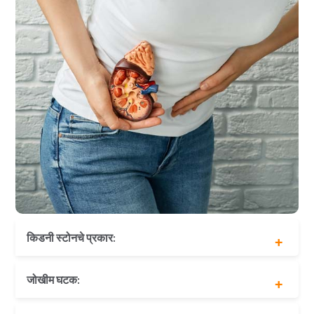
किडनी स्टोनचे प्रकार:
कॅल्शियम दगड
जोखीम घटक:
वाचतो दगड
यूरिक ऍसिड दगड