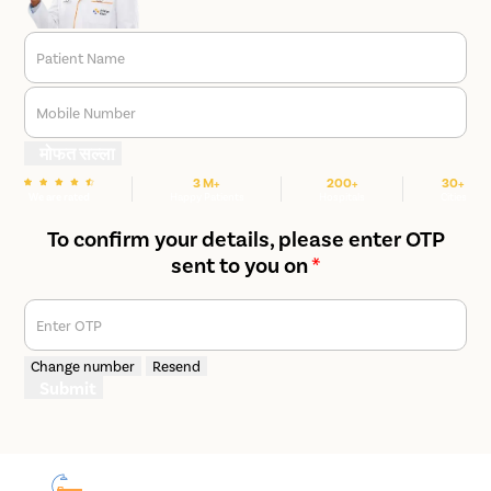
Patient Name
Mobile Number
मोफत सल्ला
3 M+
200+
30+
We are rated
Happy Patients
Hospitals
Cities
To confirm your details, please enter OTP
sent to you on
*
Enter OTP
Change number
Resend
Submit