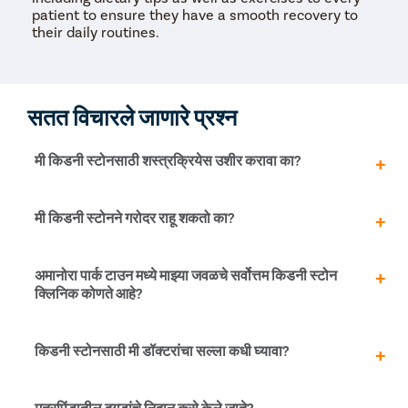
patient to ensure they have a smooth recovery to
their daily routines.
सतत विचारले जाणारे प्रश्न
मी किडनी स्टोनसाठी शस्त्रक्रियेस उशीर करावा का?
किडनी स्टोनमध्ये विविध गुंतागुंत असतात. किडनी स्टोन काढण्यास
मी किडनी स्टोनने गरोदर राहू शकतो का?
आणखी विलंब केल्याने किडनी खराब होऊ शकते किंवा कायमस्वरूपी
निकामी होऊ शकते..
मूत्रपिंडातील दगड सामान्यतः गर्भधारणेमध्ये व्यत्यय आणत नाहीत.
अमानोरा पार्क टाउन मध्ये माझ्या जवळचे सर्वोत्तम किडनी स्टोन
त्यामुळे तुम्हाला किडनी स्टोन असल्यास तुम्ही गर्भवती होऊ शकता.
क्लिनिक कोणते आहे?
तथापि, जर दगड नैसर्गिकरित्या जाण्यासाठी खूप मोठे असतील तर ते
अकाली प्रसूती आणि सी-सेक्शनचा धोका वाढवू शकतात. म्हणून, आपण
शक्य तितक्या लवकर त्यांच्यावर उपचार करणे आवश्यक आहे.
प्रिस्टिन केअर हे अमानोरा पार्क टाउन मधील सर्वोत्तम किडनी स्टोन
किडनी स्टोनसाठी मी डॉक्टरांचा सल्ला कधी घ्यावा?
क्लिनिकपैकी एक आहे. प्रत्येक रुग्ण आणि वैद्यकीय कर्मचार्‍यांची
सुरक्षितता सुनिश्चित करण्यासाठी क्लिनिकने कोविड-19 प्रतिबंधात्मक
उपायांची सर्वोच्च मानके ठेवली आहेत. अमानोरा पार्क टाउन च्या सर्व
तुम्हाला खालील लक्षणे दिसल्यास डॉक्टरांचा सल्ला घ्या –
मूत्रपिंडातील दगडांचे निदान कसे केले जाते?