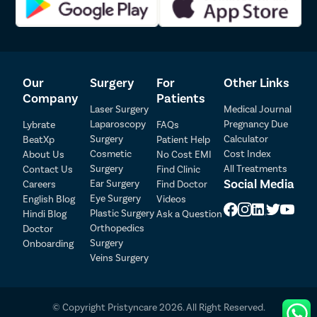
प्रिस्टिन केअरमध्ये प्रगत किडनी स्टोन काढण्याच्य
30 मिनिटे प्रक्रिया
1-दिवस हॉस्पिटल मुक्काम
जलद आणि वेदना मुक्त पुनर्प्राप्ती
Our
Surgery
For
Other Links
किडनी स्टोनसाठी पारंपारिक शस्त्रक्रियेच्या तुलनेत अधिक प्रभावी आण
Company
Patients
कमीतकमी ते रक्त कमी होणे आणि पोस्टऑपरेटिव्ह अस्वस्थता
Laser Surgery
Medical Journal
नियमित क्रियाकलापांपासून कमी डाउनटाइम
Laparoscopy
Pregnancy Due
Lybrate
FAQs
कोणतेही धोके, गुंतागुंत, पुनरावृत्ती किंवा दुष्परिणाम नाहीत
Surgery
Calculator
BeatXp
Patient Help
पुनर्प्राप्तीनंतर कोणतेही शस्त्रक्रिया डाग नाहीत
Cosmetic
Cost Index
About Us
No Cost EMI
Surgery
All Treatments
४८ तासांत काम पुन्हा सुरू करा
Contact Us
Find Clinic
Patient Detail
Social Media
Ear Surgery
Careers
Find Doctor
किडनी स्टोन उपचारांसाठी अमानोरा पार्क
Eye Surgery
English Blog
Videos
Patient Name
OTP
Plastic Surgery
Hindi Blog
Ask a Question
टाउनमधील सर्वोत्तम यूरोलॉजिस्टची भेट घ्या
₹
Orthopedics
Doctor
Mobile Number
Surgery
Onboarding
Total Payable
Veins Surgery
प्रिस्टिन केअर येथे किडनी स्टोनच्या शस्त्रक्रियेसाठी सर्वोत्तम यूरोलॉजिस्ट
Select City
आमच्या वैद्यकीय समन्वयकाशी बोलण्यासाठी पेजवर नमूद केलेल्या
नंबरवर कॉल करा आणि तुमच्या सर्व गरजा जाणून घेतल्यानंतर ते
© Copyright Pristyncare 2026. All Right Reserved.
तुमच्या वतीने अमानोरा पार्क टाउन मधील अनुभवी युरोलॉजिस्टसोबत
Select Disease