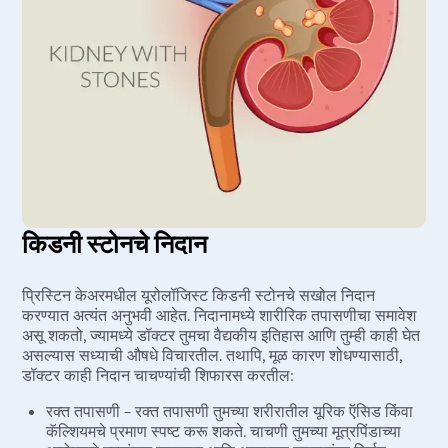
30%
सूट
शस्त्रक्रियेनंतर मोफत पाठपुरावाTreatment
किडनी स्टोनचे निदान
प्रिस्टिन केअरमधील यूरोलॉजिस्ट किडनी स्टोनचे सखोल निदान
करण्यात अत्यंत अनुभवी आहेत. निदानामध्ये शारीरिक तपासणीचा समावेश
असू शकतो, ज्यामध्ये डॉक्टर तुमचा वैद्यकीय इतिहास आणि तुम्ही काही घेत
असल्यास सध्याची औषधे विचारतील. तथापि, मूळ कारण शोधण्यासाठी,
डॉक्टर काही निदान चाचण्यांची शिफारस करतील:
रक्त तपासणी – रक्त तपासणी तुमच्या शरीरातील यूरिक ऍसिड किंवा
कॅल्शियमचे प्रमाण स्पष्ट करू शकते. चाचणी तुमच्या मूत्रपिंडाच्या