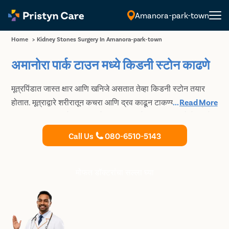
Amanora-park-town
मराठी
Home
>
Kidney Stones Surgery In Amanora-park-town
अमानोरा पार्क टाउन मध्ये किडनी स्टोन काढणे
मूत्रपिंडात जास्त क्षार आणि खनिजे असतात तेव्हा किडनी स्टोन तयार
होतात. मूत्राद्वारे शरीरातून कचरा आणि द्रव काढून टाकण्यासाठी मूत्रपिंड
...
Read More
जबाबदार असतात. जेव्हा कचर्‍याचे प्रमाण द्रवापेक्षा जास्त असते तेव्हा तो
कचरा जमा होऊन गुठळ्या तयार होतात ज्यामुळे मुतखडे तयार होतात. ते
Call Us
080-6510-5143
नेहमीच वेदनादायक नसतात आणि काही रुग्णांना क्वचितच वेदना किंवा
अस्वस्थता जाणवते. जर खडे मूत्रमार्गात गेले, तर रुग्णांना पाठीच्या
खालच्या भागात अचानक तीव्र वेदना होऊ शकतात किंवा गंभीर गुंतागुंत
मोफत डॉक्टरांचा सल्ला घ्या
देखील होऊ शकते. मूत्रपिंडातील दगड आकारात भिन्न असू शकतात, ते
गोल्फ बॉलच्या आकारात वाळूच्या दाण्याइतके लहान असू शकतात.