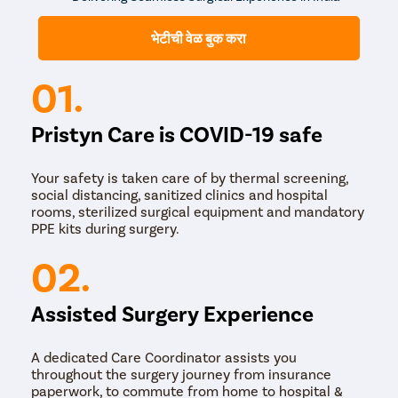
PCNL (पर्क्यूटेनियस नेफ्रोलिथोटॉमी) – ही कमीत कमी हल्ल्याची
प्रक्रिया आहे ज्यामध्ये मोठ्या किडनीचे दगड त्वचेच्या छोट्या चीरातून
भेटीची वेळ बुक करा
काढले जातात.
तुम्ही आमच्या सर्वोत्कृष्ट किडनी स्टोन तज्ञांना अमानोरा पार्क टाउन आणि
01.
जवळच्या cityांमध्ये जसे की गुडगाव, नोएडा, फरिदाबाद, गाझियाबाद
आणि मानेसर भेट देऊ शकता.
Pristyn Care is COVID-19 safe
Your safety is taken care of by thermal screening,
social distancing, sanitized clinics and hospital
rooms, sterilized surgical equipment and mandatory
PPE kits during surgery.
02.
Assisted Surgery Experience
A dedicated Care Coordinator assists you
throughout the surgery journey from insurance
paperwork, to commute from home to hospital &