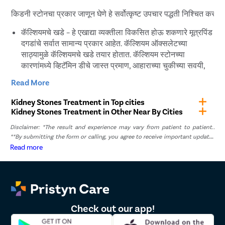
किडनी स्टोन शस्त्रक्रियेसाठी विमा दाव्यांना मदत करते. तथापि, विमा
किडनी स्टोनचा प्रकार जाणून घेणे हे सर्वोत्कृष्ट उपचार पद्धती निश्चित क
दावे तुमची विमा पॉलिसी आणि विमा प्रदात्याने सेट केलेल्या अटी व
शर्तींवर अवलंबून असतात.
कॅल्शियमचे खडे – हे एखाद्या व्यक्तीला विकसित होऊ शकणारे मूत्रपिंड
दगडांचे सर्वात सामान्य प्रकार आहेत. कॅल्शियम ऑक्सलेटच्या
साठ्यामुळे कॅल्शियमचे खडे तयार होतात. कॅल्शियम स्टोनच्या
कारणांमध्ये व्हिटॅमिन डीचे जास्त प्रमाण, आहाराच्या चुकीच्या सवयी,
आतड्यांसंबंधी बायपास शस्त्रक्रिया आणि चयापचय विकार यांचा
Read More
समावेश होतो.
स्ट्रुवाइट स्टोन – स्ट्रुवाइट स्टोन मूत्रमार्गाच्या संसर्गामुळे तयार होऊ
Kidney Stones Treatment in Top cities
शकतात. हे दगड इतर कोणत्याही प्रकारापेक्षा वेगाने वाढतात आणि
Kidney Stones Treatment in Other Near By Cities
बहुतेक प्रकरणांमध्ये कोणतीही लक्षणे दर्शवत नाहीत.
Disclaimer: *The result and experience may vary from patient to patient..
युरिक अॅसिडचे खडे – हे खडे अनेकदा तयार होतात जेव्हा लोकांच्या
**By submitting the form or calling, you agree to receive important updates
शरीरातील अतिसारामुळे जास्त पाणी कमी होते. जेव्हा एखाद्या व्यक्तीचे
and marketing communications.
Read more
प्रथिनांचे प्रमाण खूप जास्त असते तेव्हा ते देखील तयार होऊ शकतात.
मधुमेहासारखे अनुवांशिक घटक देखील यूरिक ऍसिड दगडांचे कारण
असू शकतात.
सिस्टिन स्टोन – सिस्टिन्युरिया नावाचा आनुवंशिक विकार असलेल्या
लोकांना किडनी स्टोन होऊ शकतो. सिस्टिन्युरिया ही अशी स्थिती आहे
Check out our app!
ज्यामध्ये मूत्रपिंड खूप अमीनो ऍसिड उत्सर्जित करतात.