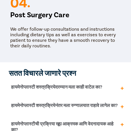
04.
Post Surgery Care
We offer follow-up consultations and instructions
including dietary tips as well as exercises to every
patient to ensure they have a smooth recovery to
their daily routines.
सतत विचारले जाणारे प्रश्न
हायमेनोप्लास्टी शस्त्रक्रियेदरम्यान मला काही वाटेल का?
शस्त्रक्रियेपूर्वी रुग्णाला स्थानिक भूल दिली जाते जेणेकरून रुग्णाला
हायमेनोप्लास्टी शस्त्रक्रियेनंतर मला रुग्णालयात राहावे लागेल का?
वेदना जाणवू नयेत. शस्त्रक्रियेनंतरही तुम्हाला वेदना किंवा अस्वस्थता
जाणवणार नाही. परंतु वेदना किंवा अस्वस्थता असल्यास डॉक्टर
वेदनाशामक किंवा औषधे लिहून देतात.
शस्त्रक्रिया सामान्यतः 30 मिनिटांत पूर्ण होते आणि पूर्ण निरीक्षण
हायमेनोप्लास्टीची प्रक्रिया खूप आक्रमक आणि वेदनादायक आहे
केल्यानंतर रुग्ण सहज घरी जाऊ शकतो. जर डॉक्टरांना ते योग्य वाटले
का?