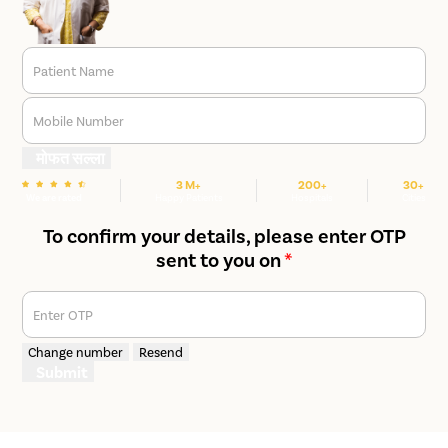
Patient Name
Mobile Number
मोफत सल्ला
3 M+
200+
30+
We are rated
Happy Patients
Hospitals
Cities
To confirm your details, please enter OTP
sent to you on
*
Enter OTP
Change number
Resend
Submit