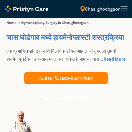
Chas-ghodegaon
मराठी
Home
>
Hymenoplasty Surgery In Chas-ghodegaon
चास घोडेगाव मध्ये हायमेनोप्लास्टी शस्त्रक्रिया
एक प्रमाणित डॉक्टर आणि क्लिनिक शोधत आहात जो तुम्हाला तुमची
हायमेन पुनर्रचना करण्यात मदत करू शकेल? आमच्या चास घोडेगाव मधील
...
Read More
तज्ञ आणि अत्यंत अनुभवी महिला स्त्रीरोग तज्ञांशी सल्लामसलत करा आणि
कोणत्याही जोखीम आणि गुंतागुंतीशिवाय सुरक्षित आणि प्रगत
Call Us
080-6541-7867
हायमेनोप्लास्टी शस्त्रक्रिया करा.
मोफत डॉक्टरांचा सल्ला घ्या