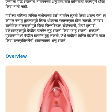
जन्माला येऊ शकतात. हायमेनच्या अनुपस्थितीत कोणताही महत्त्वपूर्ण धोका
किंवा हानी नाही.
मादीच्या पहिल्या लैंगिक संभोगाच्या वेळी हायमेन तुटतो किंवा अश्रू येतो. हा
कोमल स्नायू तुटल्यामुळे तिला थोडासा रक्तस्त्राव होऊ शकतो. जोमदार
शारीरिक हालचालींमुळे किंवा जिम्नॅस्टिक, घोडेस्वारी, पोहणे इत्यादी
वर्कआउट्समुळे देखील हायमेन तुटू शकतो किंवा फाटू शकतो. अपघाती
प्रकरणांमध्ये देखील हायमेन तुटू शकतो, जेथे मादीला त्वरित वैद्यकीय मदत
किंवा शस्त्रक्रियेची आवश्यकता असू शकते.
Overview