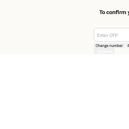
To confirm 
Enter OTP
Change number
Submit