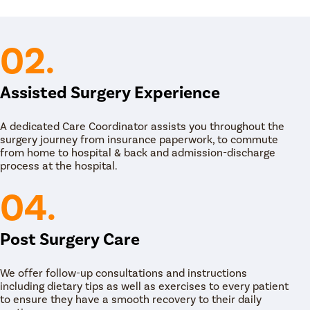
ायम्पॅनिक झिल्लीच्या जागी शरीरातील इतर कोठूनही कलम पडदा
02.
क्युलर साखळीची पुनर्रचना जी मधल्या कानाद्वारे ध्वनी/कंपनांचे
म्पॅनोप्लास्टी: कानातले फाटलेले पडदे दुरुस्त करण्यासाठी
Assisted Surgery Experience
्टी केली जाते.
ासाठी किंवा श्रवणशक्ती कमी करण्यासाठी मास्टॉइड हाडांचा
A dedicated Care Coordinator assists you throughout the
surgery journey from insurance paperwork, to commute
क्रियेची तयारी करण्यास मदत करेल. कानाची शस्त्रक्रिया
from home to hospital & back and admission-discharge
process at the hospital.
एंडोस्कोपिक शस्त्रक्रियेनंतर, कानाच्या मागे एक लहान,
स्त्या करतील आणि नंतर लहान शिवणांनी चीरा बंद करेल.
04.
Post Surgery Care
We offer follow-up consultations and instructions
including dietary tips as well as exercises to every patient
to ensure they have a smooth recovery to their daily