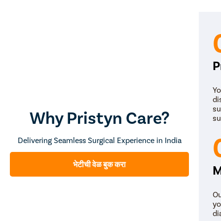
P
Yo
di
su
Why Pristyn Care?
su
Delivering Seamless Surgical Experience in India
भेटीची वेळ बुक करा
M
Ou
yo
di