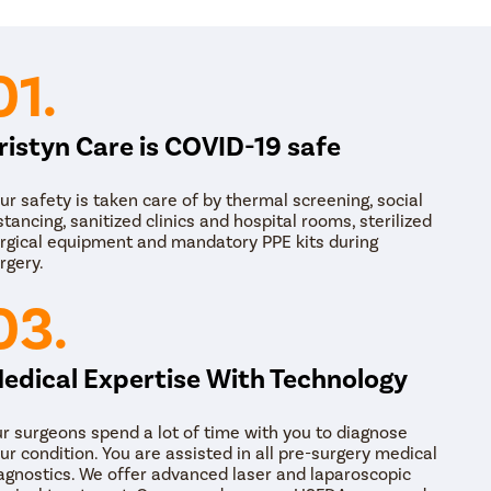
मायरिंगोप्लास्टी:
कानाच्या पडद्यातील छिद्र दुरुस्त करण्यासाठी ट
टाकून मायरिंगोप्लास्टी केली जाते.
01.
ओसीक्युलोप्लास्टी:
ओसिक्युलोप्लास्टी म्हणजे मधल्या कानाच्या ऑसि
हस्तांतरण पुनर्संचयित करण्यासाठी खंडित किंवा नष्ट झाली आहे.टाय
ristyn Care is COVID-19 safe
किंवा कानाचे वारंवार होणारे संक्रमण थांबवण्यासाठी टायम्पॅनोप्लास
मास्टोइडेक्टॉमी:
मास्टॉइडेक्टॉमी ही रोगग्रस्त पेशी काढून टाकण्य
ur safety is taken care of by thermal screening, social
आकार बदलण्यासाठी/पुनर्रचना करण्यासाठी शस्त्रक्रिया आहे.
stancing, sanitized clinics and hospital rooms, sterilized
एकदा तुमचे निदान झाले की, तुमचा सर्जन तुम्हाला तुमच्या शस्त्र
rgical equipment and mandatory PPE kits during
rgery.
एंडोस्कोपिक पद्धतीने किंवा उघडपणे केली जाऊ शकते. साधारणपणे, 
अगदीच लक्षात येण्याजोगा डाग असतो. शल्यचिकित्सक आवश्यक दुरु
03.
edical Expertise With Technology
r surgeons spend a lot of time with you to diagnose
ur condition. You are assisted in all pre-surgery medical
agnostics. We offer advanced laser and laparoscopic