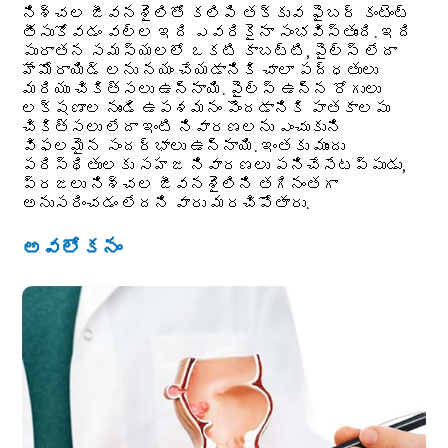
నిశ్చల జీవనశైలితో కలిపి తక్కువ ఫైబర్ కంటెంట్
తీసుకోవడం వల్ల ఇది ఎవరికైనా సంభవిస్తుంది. ఇది
పురాతన సమస్యలలో ఒకటి కాబట్టి, పైల్స్ లేదా
హేమోరాయిడ్ లను నయం చేయడానికి చాలా పద్ధతులు
మరియు చికిత్సలు ఉన్నాయి. పైల్స్ ఉన్న రోగులు
లక్షణాల నుండి ఉపశమనం పొందడానికి పాతకాలపు
చికిత్సలు లేదా ఇంటి నివారణలను ఎంచుకుని
విఫలమైన సందర్భాలు ఉన్నాయి. ఇంతకు ముందు
పరిస్థితులకు సహజ నివారణలు పనిచేసేటప్పుడు,
ప్రజలు నిశ్చల జీవనశైలిని తగినంతగా
అనుసరించడం లేదని వారు మరచిపోతారు.
అవలోకనం