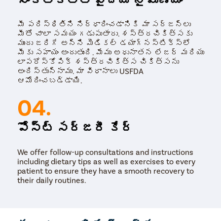
మీ పరిస్థితిని నిర్ధారించడానికి మా సర్జన్లు
మీతో చాలా సమయం గడుపుతారు. శస్త్రచికిత్సకు
ముందు జరిగే అన్ని మెడికల్ డయాగ్నస్టిక్స్‌లో
మీకు సహాయం అందుతుంది. మేము అధునాతన లేజర్ మరియు
లాపరోస్కోపిక్ శస్త్రచికిత్స చికిత్సను
అందిస్తున్నాము. మా విధానాలు USFDA
ఆమోదించబడ్డాయి.
04.
పోస్ట్ సర్జరీ కేర్
We offer follow-up consultations and instructions
including dietary tips as well as exercises to every
patient to ensure they have a smooth recovery to
their daily routines.