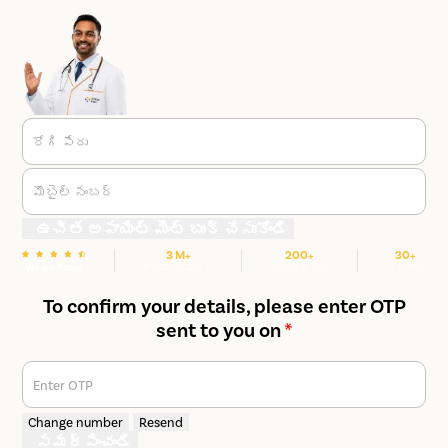
రోగి పేరు
మొబైల్ నంబర్
ఉచిత అపాయింట్ మెంట్ బుక్ చేసుకోండి
3 M+
200+
30+
We are Rated
హ్యాపీ పేషెంట్స్
ఆసుపత్రులు
నగరాలు
To confirm your details, please enter OTP
sent to you on
*
Enter OTP
Change number
Resend
సమర్పించండి