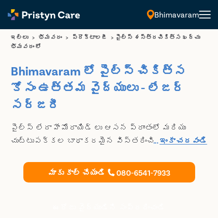
Bhimavaram
తెలుగు
ఇల్లు
>
భీమవరం
>
ప్రొక్టాలజీ
>
పైల్స్ శస్త్రచికిత్స ఖర్చు
భీమవరం లో
Bhimavaram లో పైల్స్ చికిత్స
కోసం ఉత్తమ వైద్యులు - లేజర్
సర్జరీ
పైల్స్ లేదా హేమోరాయిడ్ లు ఆసన ప్రాంతంలో మరియు
చుట్టుపక్కల బాధాకరమైన విస్తరించిన రక్త
...
ఇంకా చదవండి
నాళాలు. ప్రిస్టీన్ కేర్ అధునాతన విధానం ద్వారా
పైల్స్ చికిత్స యొక్క ఉత్తమ ప్రొవైడర్ లలో
మాకు కాల్ చేయండి
080-6541-7933
ఒకటి, ఇది సురక్షితమైనది మరియు సరసమైనది.
ఉత్తమ పైల్స్ సర్జన్ లతో అపాయింట్ మెంట్ బుక్
చేసుకోండి Bhimavaram.
ఈరోజు వైద్యుడిని సంప్రదించండి