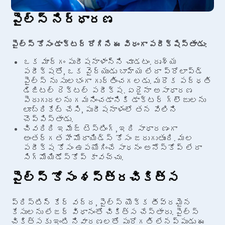
పైల్స్ నిర్ధారణ
పైల్స్ కోసం డాక్టర్ రోగిని ఈ విధంగా పరీక్షిస్తాడు:
ఒక మార్గం పురీషనాళాన్ని చూడటం. దృశ్య
పరీక్షతో, ఒక వైద్యుడు బాహ్య లేదా ప్రోలాప్డ్
పైల్స్ ను సులభంగా గుర్తించగలడు. మరొక పద్ధతి
డిజిటల్ రెక్టల్ పరీక్ష. ఏదైనా అసాధారణ
పెరుగుదలను గమనించడానికి డాక్టర్ గ్లౌజులను
లూబ్రికేట్ చేసి, పురీషనాళంలో తన వేలిని
చొప్పిస్తాడు.
చివరిది ఇమేజ్ టెస్టింగ్, ఇది సాధారణంగా
అంతర్గత హేమోరాయిడ్స్ కోసం జరుగుతుంది. మల
పరీక్ష కోసం ఉపయోగించే సాధనం అనోస్కోప్ లేదా
సిగ్మోయిడోస్కోప్ కావచ్చు.
పైల్స్ కోసం శస్త్రచికిత్స
ప్రిస్టిన్ కేర్ వద్ద, పైల్స్ యొక్క తీవ్రమైన
కేసులను లేజర్ విధానంతో చికిత్స చేస్తారు. పైల్స్
చికిత్సకు ఇంటి నివారణలతో పురోగతి లేనప్పుడు ఈ