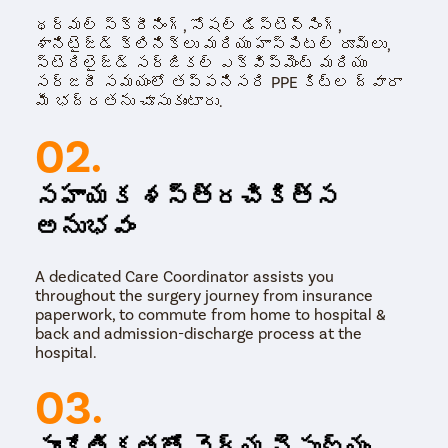
థర్మల్ స్క్రీనింగ్, సోషల్ డిస్టెన్సింగ్,
శానిటైజ్డ్ క్లినిక్‌లు మరియు హాస్పిటల్ రూమ్‌లు,
స్టెరిలైజ్డ్ సర్జికల్ ఎక్విప్‌మెంట్ మరియు
సర్జరీ సమయంలో తప్పనిసరి PPE కిట్‌ల ద్వారా
మీ భద్రతను చూసుకుంటారు.
02.
సహాయక శస్త్రచికిత్స
అనుభవం
A dedicated Care Coordinator assists you
throughout the surgery journey from insurance
paperwork, to commute from home to hospital &
back and admission-discharge process at the
hospital.
03.
సాంకేతికతతో వైద్య నైపుణ్యం