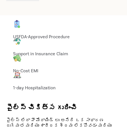
USFDA-Approved Procedure
Support in Insurance Claim
No-Cost EMI
1-day Hospitalization
పైల్స్ చికిత్స గురించి
పైల్స్ లేదా హేమోరాయిడ్ లు అనేది ఒక సాధారణ
రుగ్మత మరియు శారీరక శ్రమ లేకపోవడం మరియు