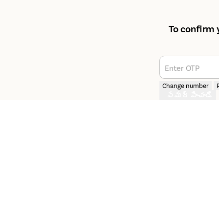
To confirm 
Enter OTP
Change number
సమర్పించండి