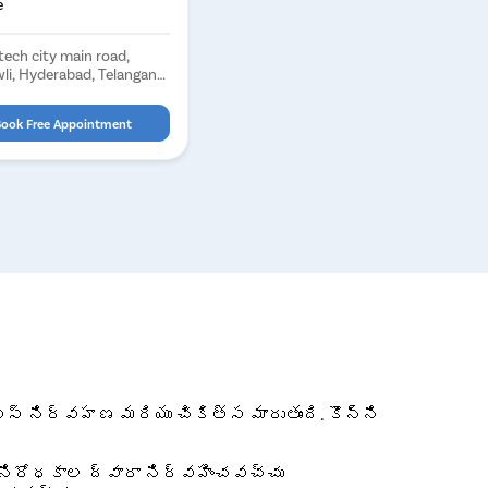
e
tech city main road,
li, Hyderabad, Telangana
ook Free Appointment
ిస్ నిర్వహణ మరియు చికిత్స మారుతుంది. కొన్ని
భనిరోధకాల ద్వారా నిర్వహించవచ్చు