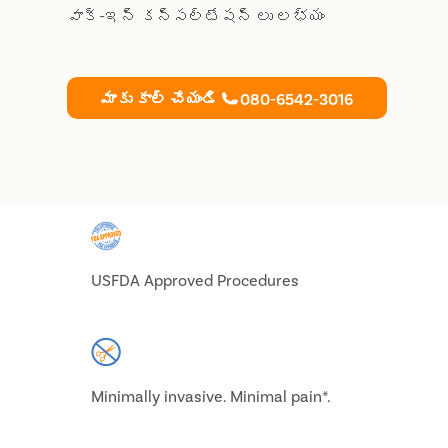
వాక్-ఇన్ కన్సల్టేషన్ లు లభ్యం
మాకు కాల్ చేయండి
080-6542-3016
USFDA Approved Procedures
Minimally invasive. Minimal pain*.