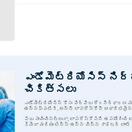
IVF
ICSI
లాపరోస్కోపిక్ చికిత్సలు మరియు సంతానోత్పత్త
24 గంటల రోగి మద్దతు
ఉచిత పిక్ అప్ మరియు డ్రాప్
అన్ని ఇన్సురెన్స్ లు ఆమోదించబడ్డాయి
బహుళ చెల్లింపు ఎంపికలు
నో కాస్ట్ ఈఎంఐ ఆప్షన్
ఉచిత ఫాలో-అప్
ఎండోమెట్రియోసిస్ ని
చికిత్సలు
ఎండోమెట్రియోసిస్ కోసం వేర్వేరు రోగనిర్ధారణ
ఉన్నప్పటికీ, అన్నీ లాపరోస్కోపీ ఆధారితమైన
పేరు సూచించినట్లుగా, లాపరోస్కోపేని ఉపయోగించి 
కెమెరా మరియు లెన్స్ ఉన్న చిన్న కాథెటర్ లాంటి