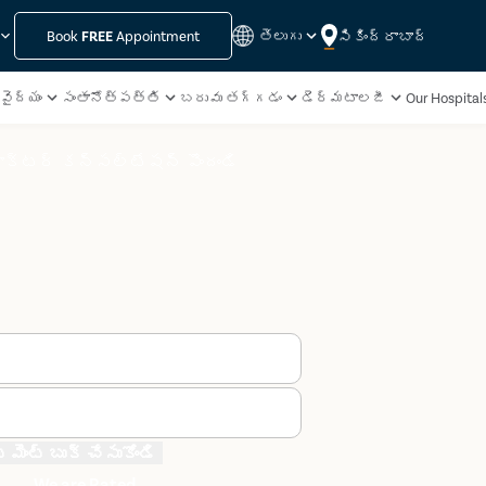
సికింద్రాబాద్
Book
FREE
Appointment
తెలుగు
వైద్యం
సంతానోత్పత్తి
బరువు తగ్గడం
డెర్మటాలజీ
Our Hospital
క్టర్ కన్సల్టేషన్ పొందండి
మెంట్ బుక్ చేసుకోండి
We are Rated