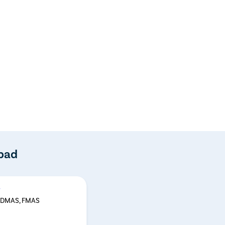
abad
r
, DMAS, FMAS