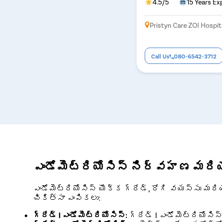
4.5/5
15 Years Ex
Pristyn Care ZOI Hospi
Call Us
080-6542-3712
ఎండోమెట్రియోసిస్ నిర్వహణ మరియ
ఎండోమెట్రియోసిస్ యొక్క గ్రేడ్, రోగి వయస్సు మరి
చికిత్సా ఎంపికలు:
గ్రేడ్ I ఎండోమెట్రియోసిస్:
గ్రేడ్ I ఎండోమెట్రియోస