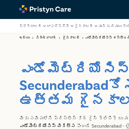
ప్రొక్టాలజీ
లాపరోస్కోపీ
గైనకాలజీ
ముక్కు చెవులు గొంత
ఇల్లు
>
సికింద్రాబాద్
>
గైనకాలజీ
>
ఎండోమెట్రియోసిస్ శస్త్రచి
ఎండోమెట్రియోసిస
Secunderabadకోస
ఉత్తమ గైనకాల
మీకు సమీపంలోని ప్రిస్టీన్ కేర్ గైన్ క్లినిక్ ల
ఎండోమెట్రియోసిస్ చికిత్స
పొందండి Secunderabad - లై