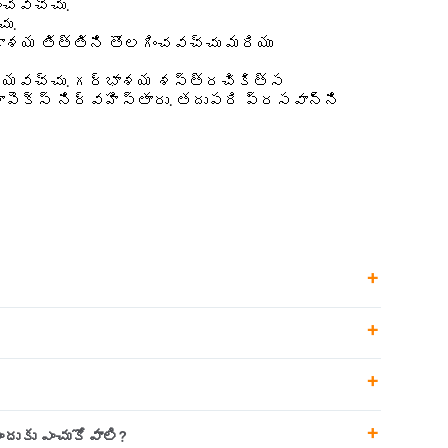
ించవచ్చు.
ు.
డాశయ తిత్తిని తొలగించవచ్చు మరియు
స చేయవచ్చు. గర్భాశయ శస్త్రచికిత్స
ాపెక్స్ నిర్వహిస్తారు. తదుపరి ప్రసవాన్ని
ండోమెట్రియోమా తిత్తి)
ందుకు ఎంచుకోవాలి?