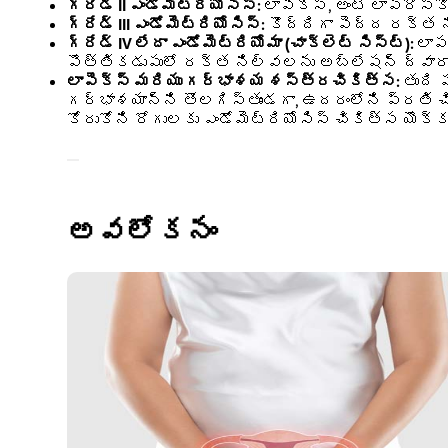
గ్రేడ్ II ఎండోమెట్రియోసిస్:
లాపెక్స్, అంటే లాపరోస
గ్రేడ్ III ఎండోమెట్రియోసిస్:
కొద్దిగా పెద్ద రక్త న
గ్రేడ్ IV లేదా ఎండోమెట్రియోమా (చాక్లెట్ సిస్ట్):
లాప
పొత్తికడుపులో రక్త నిల్వలను అబ్లేషన్ ద్వారా
లాపెక్స్ మరియు గర్భాశయ శస్త్రచికిత్స:
తుది 
గర్భాశయాన్ని తొలగిస్తుండగా, ఉదరంలోని ప్రతి చ
కోరుకోని రోగులకు ఎండోమెట్రియోసిస్ చికిత్స యొక
అవలోకనం