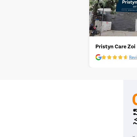
Pristyn Care Zoi
Revi
ప
స