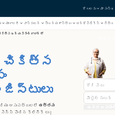
రోగులకు
మా సంస్థ
ు
యూరాలజీ
వాస్కులర్
సౌందర్యశాస్త్రం
ఆర్థోపెడిక్స్
నేత్ర 
కిత్స ఖర్చు సికింద్రాబాద్ లో
ఉచిత డా
్ చికిత్స
ం
జిస్టులు
రోగి పేరు
మొబైల్ నంబర్
ు మరియు ఆసుపత్రులలో
ఉత్తమ
ఉచిత అపాయింట్ 
సెన్స్ పొందిన క్లినిక్ లు |