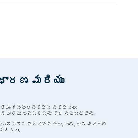
ికి మద్దతలు అన్ని అందుబాటులో ఉన్నాయు
ర్ధారణ మరియు
 మరియు శస్త్రచికిత్స చికిత్సలు
వి మరియు అనస్థీషియా కింద చేయబడతాయి.
లాపరోస్కోప్ నిర్వహిస్తారు, అంటే, దాని చివరలో
 పరికరం.