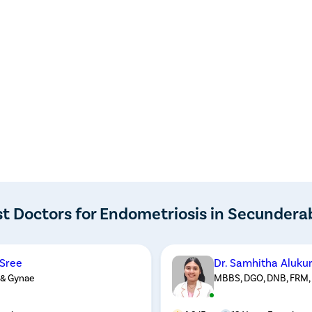
t Doctors for Endometriosis in Secunder
 Sree
Dr. Samhitha Aluku
& Gynae
MBBS, DGO, DNB, FRM