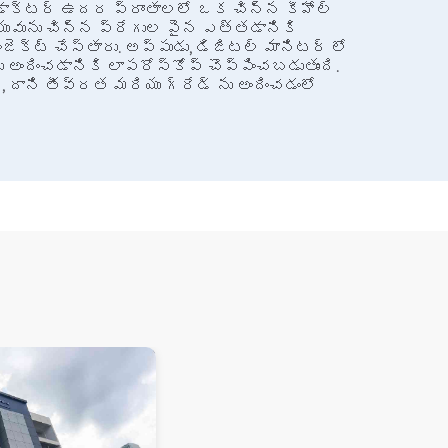
 డాక్టర్ ఉదర ప్రాంతాలలో ఒక చిన్న కీహోల్
ాయువును చిన్న ప్రేగుల పైన ఎత్తడానికి
ెక్ట్ చేస్తారు. అప్పుడు, డిజిటల్ మానిటర్ లో
ించడానికి లాపరోస్కోప్ చొప్పించబడుతుంది.
, దాని తీవ్రత మరియు గ్రేడ్ ను అందించడంలో
ప్రత్యేక వైద్య పరికరాల ద్వారా అతి తక్కువ
పరోస్కోపీ, మరియు ఎక్సిషన్)
ెద్ద రక్త నిల్వలను కాల్చేస్తారు.
 డాక్టర్ ప్రత్యేక వైద్య పరికరాల ద్వారా
కోపిక్ సిస్టక్టమీ) మరియు పొత్తికడుపులోని
సవం జరగదని నిశ్చయించుకుంటే, గర్భాశయాన్ని
) పొత్తికడుపులోని ఇతర రక్త
్ఛిన్నం చేసేటప్పుడు.
్ లేదా చిన్న 1-2 కుట్లుతో మూసివేయబడుతుంది,