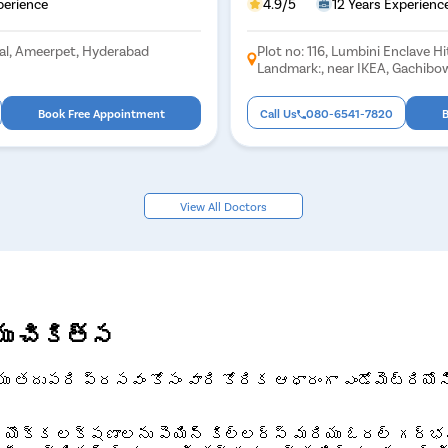
perience
4.9/5
12 Years Experienc
tal, Ameerpet, Hyderabad
Plot no: 116, Lumbini Enclave Hi
Landmark:, near IKEA, Gachibow
500081
Book Free Appointment
Call Us
080-6541-7820
B
View All Doctors
ు చికిత్స
యు తదుపరి ప్రసవం కోసం వారి కోరిక ఆధారంగా ఎండోమెట్రియోస
ిస్ యొక్క లక్షణాలను పెయిన్ కిల్లర్స్ మరియు ఓరల్ గర్