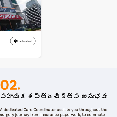
Hyderabad
02.
సహాయక శస్త్రచికిత్స అనుభవం
A dedicated Care Coordinator assists you throughout the
surgery journey from insurance paperwork, to commute