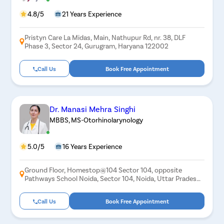
4.8/5
21 Years Experience
Pristyn Care La Midas, Main, Nathupur Rd, nr. 38, DLF
Phase 3, Sector 24, Gurugram, Haryana 122002
Call Us
Book Free Appointment
Dr. Manasi Mehra Singhi
MBBS, MS-Otorhinolarynology
5.0/5
16 Years Experience
Ground Floor, Homestop@104 Sector 104, opposite
Pathways School Noida, Sector 104, Noida, Uttar Pradesh
201304
Call Us
Book Free Appointment