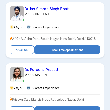
Dr Jas Simran Singh Bhat...
MBBS, DNB-ENT
4.5/5
15 Years Experience
A-104A, Asha Park, Fateh Nagar, New Delhi, Delhi, 110018
Call Us
Book Free Appointment
Dr. Purodha Prasad
MBBS, MS - ENT
4.5/5
13 Years Experience
Pristyn Care Elantis Hospital, Lajpat Nagar, Delhi