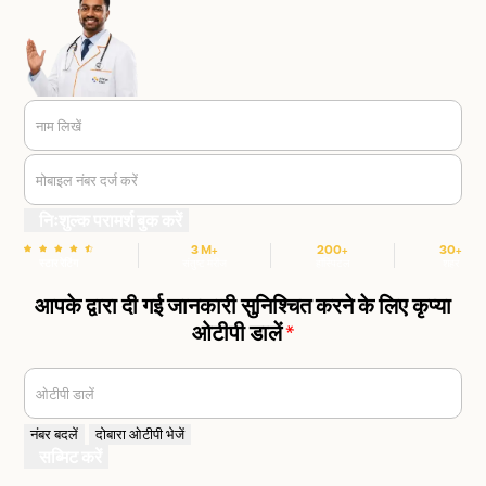
नाम लिखें
मोबाइल नंबर दर्ज करें
निःशुल्क परामर्श बुक करें
3 M+
200+
30+
स्टार रेटिंग
संतुष्ट मरीज
हॉस्पिटल
शहर
आपके द्वारा दी गई जानकारी सुनिश्चित करने के लिए कृप्या
ओटीपी डालें
*
ओटीपी डालें
नंबर बदलें
दोबारा ओटीपी भेजें
सब्मिट करें