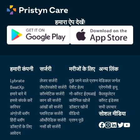
Delhi
Sr.No.
Doctor Name
Registration Number
Ratings
हमारा ऐप देखें!
1
Dr. Richa Mina
HN 22265
4.8
Dr. Manasi Mehra 
2
DMC/R/6101
5.0
Singhi
हमारी कंपनी
सर्जरी
मरीजों के लिए
अन्य लिंक
Dr Jas Simran 
Patient Detail
Lybrate
लेजर सर्जरी
पूछे जाने वाले प्रश्न
मेडिकल जर्नल
3
56272
4.5
Singh Bhatia
BeatXp
लैप्रोस्कोपी सर्जरी
पेशेंट हेल्प
प्रेगनेंसी ड्यू
नाम लिखें
OTP
हमारे बारे में
कॉस्मेटिक सर्जरी
नो-कॉस्ट ईएमआई
कैलकुलेटर
हमसे संपर्क करें
कान की सर्जरी
क्लीनिक खोजें
कॉस्ट इंडेक्स
4
Dr. Purodha Prasad
10038
4.5
₹
करियर
आंखों की सर्जरी
डॉक्टर खोजें
सभी उपचार
मोबाइल नंबर दर्ज करें
Total Payable
सोशल मीडिया
अंग्रेजी ब्लॉग
प्लास्टिक सर्जरी
वीडियो
हिंदी ब्लॉग
ऑर्थोपेडिक सर्जरी
प्रश्न पूछें
5
Dr. Abhishek Mittal
79793
4.5
शहर चुनें
डॉक्टरों के लिए
नसों की सर्जरी
आवेदन