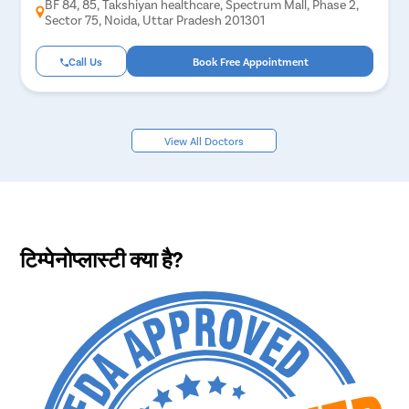
BF 84, 85, Takshiyan healthcare, Spectrum Mall, Phase 2,
Sector 75, Noida, Uttar Pradesh 201301
Call Us
Book Free Appointment
View All Doctors
टिम्पेनोप्लास्टी क्या है?