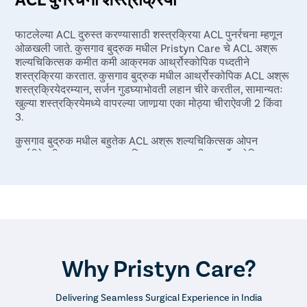
फाटलेल्या ACL दुरुस्त करण्यासाठी शस्त्रक्रिया ACL पुनर्रचना म्हणून
ओळखली जाते. कुसगाव बुद्रुक मधील Pristyn Care चे ACL अश्रू
शल्यचिकित्सक कमीत कमी आक्रमक आर्थ्रोस्कोपिक पध्दतीने
शस्त्रक्रिया करतात. कुसगाव बुद्रुक मधील आर्थ्रोस्कोपिक ACL अश्रू
शस्त्रक्रियेदरम्यान, सर्जन गुडघ्याभोवती लहान चीरे करतील, सामान्यतः
खुल्या शस्त्रक्रियेमध्ये वापरल्या जाणार्‍या एका मोठ्या चीराऐवजी 2 किंवा
3.
कुसगाव बुद्रुक मधील बहुतेक ACL अश्रू शल्यचिकित्सक ओपन
सर्जरीऐवजी ACL अश्रू शस्त्रक्रिया करण्यासाठी आर्थ्रोस्कोपिक
दृष्टीकोन वापरतात कारण-
गुडघ्याच्या संरचना पाहणे आणि प्रवेश करणे सोपे आहे.
एका लांब चीराऐवजी लहान चीरे वापरतात.
हे डायग्नोस्टिक आर्थ्रोस्कोपी प्रमाणेच केले जाऊ शकते.
यात कमी जोखीम समाविष्ट आहेत आणि जलद पुनर्प्राप्तीस प्रोत्साहन
देते.
Why Pristyn Care?
तुम्हाला ACL झीजचे निदान आणि उपचार याविषयी अतिरिक्त माहिती हवी
असल्यास किंवा तुम्हाला कुसगाव बुद्रुक मधील ACL टियर डॉक्टरांशी
Delivering Seamless Surgical Experience in India
बोलायचे असल्यास, कृपया आमच्याशी संपर्क साधा आमच्याशी कॉल करून