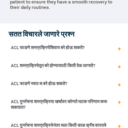
patient to ensure they have a smooth recovery to
their daily routines.
सतत विचारले जाणारे प्रश्न
ACL फाडणे शस्त्रक्रियेशिवाय बरे होऊ शकते?
अत्यंत किरकोळ अश्रू किंवा मोच हे गैर-शस्त्रक्रिया उपचार,
ACL शस्त्रक्रियेतून बरे होण्यासाठी किती वेळ लागतो?
जीवनशैलीतील बदल आणि औषधोपचार किंवा थेरपीने बरे होऊ शकतात.
परंतु गंभीर किंवा पूर्ण ACL अश्रूंना शस्त्रक्रिया आवश्यक आहे.
ACL शस्त्रक्रियेनंतर दुसऱ्याच दिवशी रुग्ण चालू शकतो. कुसगाव
ACL फाडणे स्वतःच बरे होऊ शकते?
बुद्रुक मध्ये ACL शस्त्रक्रियेनंतर फिजिओथेरपीसह पूर्ण बरे
होण्यासाठी २-३ महिने लागतील.
आंशिक ACL फाडणे किंवा मोच आलेले ACL फिजिओथेरपी, RICE
ACL पुनर्रचना शस्त्रक्रिया खर्चावर कोणते घटक परिणाम करू
उपचार, विश्रांती आणि वेदना औषधे (वेदना व्यवस्थापित करण्यासाठी)
शकतात?
वापरून बरे होऊ शकतात. दुखापत झालेल्या अस्थिबंधनाला रक्तपुरवठा
होत नसल्याने संपूर्ण ACL चीर स्वतःच बरी होऊ शकत नाही. पूर्णपणे
फाटलेल्या ACL साठी सर्जिकल पुनर्रचना किंवा दुरुस्तीची आवश्यकता
ACL पुनर्रचना शस्त्रक्रियेच्या सरासरी खर्चामध्ये हॉस्पिटलायझेशन
ACL पुनर्रचना शस्त्रक्रियेनंतर मला किती काळ क्रॅच वापरावे