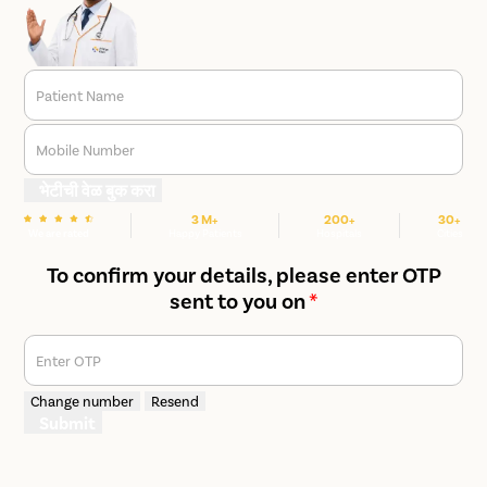
Patient Name
Mobile Number
भेटीची वेळ बुक करा
3 M+
200+
30+
We are rated
Happy Patients
Hospitals
Cities
To confirm your details, please enter OTP
sent to you on
*
Enter OTP
Change number
Resend
Submit