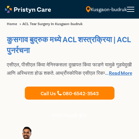
Kusgaon-budruk
मराठी
Home
>
ACL Tear Surgery In Kusgaon-budruk
कुसगाव बुद्रुक मध्ये ACL शस्त्रक्रिया | ACL
पुनर्रचना
एसीएल, पीसीएल किंवा मेनिस्कसला दुखापत किंवा फाडणे यामुळे गुडघेदुखी
आणि अस्थिरता होऊ शकते. आर्थ्रोस्कोपिक एसीएल रिकन्स्ट्रक्‍शनमध्‍ये
...
Read More
कुसगाव बुद्रुक मधील आमचे एसीएल टीअर डॉक्टर लवकर बरे होण्‍याची
आणि नियमित जीवनात परत येण्‍याची परवानगी देतात. कुसगाव बुद्रुक
Call Us
080-6542-3543
मधील ACL शस्त्रक्रियेसाठी सर्वोत्तम ऑर्थोपेडिक सर्जनचा सल्ला घ्या.
मोफत तज्ज्ञाशी बोला