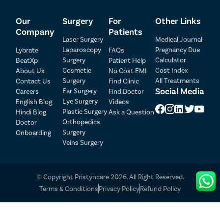
1,80,000
Our
Surgery
For
Other Links
तुमच्या ACL शस्त्रक्रियेच्या खर्चावर परिणाम करणारे अनेक घटक आहेत,
Company
Patients
ज्यामध्ये इम्प्लांटचा प्रकार, शस्त्रक्रिया करणार्‍या सर्जनचे सामान्य शुल्क,
Laser Surgery
Medical Journal
शस्त्रक्रियेसाठी वापरल्या जाणार्‍या ऍनेस्थेसियाचा प्रकार आणि रुग्णाला
Laparoscopy
Pregnancy Due
Lybrate
FAQs
PCL (पोस्टरियर) सारख्या इतर कोणत्याही दुखापती असल्यास क्रूसीएट
Surgery
Calculator
BeatXp
Patient Help
लिगामेंट). तुमच्या केससाठी ACL अश्रू शस्त्रक्रियेचा अंदाजे खर्च
Cosmetic
Cost Index
About Us
No Cost EMI
मिळवण्यासाठी तुम्ही आमच्या टीमशी संपर्क साधू शकता.
Surgery
All Treatments
Contact Us
Find Clinic
Patient Detail
कुसगाव बुद्रुक मधील ACL अश्रु
Social Media
Ear Surgery
Careers
Find Doctor
Eye Surgery
English Blog
Videos
Patient Name
OTP
शस्त्रक्रियेसाठी सर्वोत्तम क्लिनिक प्रिस्टिन
Plastic Surgery
Hindi Blog
Ask a Question
केअर येथे अपॉइंटमेंट कशी बुक करावी?
₹
Orthopedics
Doctor
Mobile Number
Surgery
Onboarding
Total Payable
Veins Surgery
कुसगाव बुद्रुक मधील तुमच्या ACL टियर ट्रीटमेंट किंवा
Select City
शस्त्रक्रियेसाठी Pristyn Care क्लिनिकला भेट देण्यासाठी, आम्हाला
कॉल करा किंवा “तुमचा अपॉइंटमेंट फॉर्म बुक करा” वरून तुमची अपॉइंटमेंट
© Copyright Pristyncare 2026. All Right Reserved.
शेड्यूल करा. कुसगाव बुद्रुक मधील आमच्या तज्ञ ऑर्थोपेडिक डॉक्टरांना
Select Disease
Pay Later
भेटा आणि तुमच्या ACL चीरासाठी सर्वात योग्य उपचारांबद्दल चर्चा करा. जर
Terms & Conditions
Privacy Policy
Refund Policy
तुम्ही डॉक्टरांशी सल्लामसलत करण्यासाठी क्लिनिकला भेट देऊ शकत
नसाल, तर तुम्ही ऑनलाइन सल्लामसलत बुक करू शकता आणि तुमच्या
Book Free Appointment
घरून ACL टीअर डॉक्टरांचा सल्ला घेऊ शकता.