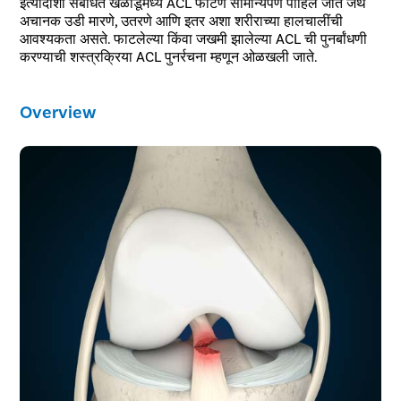
इत्यादींशी संबंधित खेळाडूंमध्ये ACL फाटणे सामान्यपणे पाहिले जाते जेथे
अचानक उडी मारणे, उतरणे आणि इतर अशा शरीराच्या हालचालींची
आवश्यकता असते. फाटलेल्या किंवा जखमी झालेल्या ACL ची पुनर्बांधणी
करण्याची शस्त्रक्रिया ACL पुनर्रचना म्हणून ओळखली जाते.
Overview