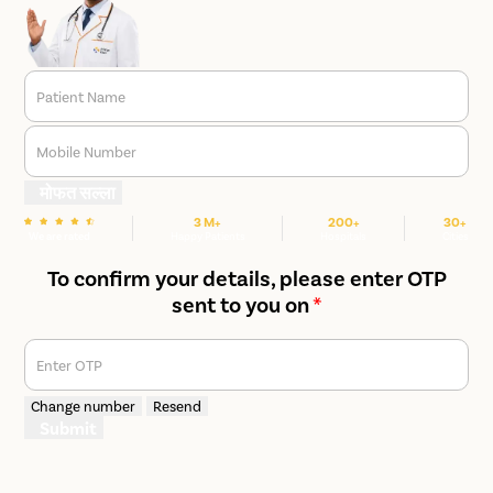
Patient Name
Mobile Number
मोफत सल्ला
3 M+
200+
30+
We are rated
Happy Patients
Hospitals
Cities
To confirm your details, please enter OTP
sent to you on
*
Enter OTP
Change number
Resend
Submit