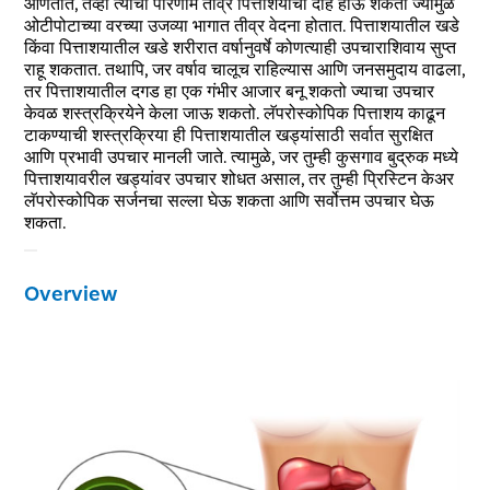
आणतात, तेव्हा त्याचा परिणाम तीव्र पित्ताशयाचा दाह होऊ शकतो ज्यामुळे
ओटीपोटाच्या वरच्या उजव्या भागात तीव्र वेदना होतात. पित्ताशयातील खडे
किंवा पित्ताशयातील खडे शरीरात वर्षानुवर्षे कोणत्याही उपचाराशिवाय सुप्त
राहू शकतात. तथापि, जर वर्षाव चालूच राहिल्यास आणि जनसमुदाय वाढला,
तर पित्ताशयातील दगड हा एक गंभीर आजार बनू शकतो ज्याचा उपचार
केवळ शस्त्रक्रियेने केला जाऊ शकतो. लॅपरोस्कोपिक पित्ताशय काढून
टाकण्याची शस्त्रक्रिया ही पित्ताशयातील खड्यांसाठी सर्वात सुरक्षित
आणि प्रभावी उपचार मानली जाते. त्यामुळे, जर तुम्ही कुसगाव बुद्रुक मध्ये
पित्ताशयावरील खड्यांवर उपचार शोधत असाल, तर तुम्ही प्रिस्टिन केअर
लॅपरोस्कोपिक सर्जनचा सल्ला घेऊ शकता आणि सर्वोत्तम उपचार घेऊ
शकता.
Overview