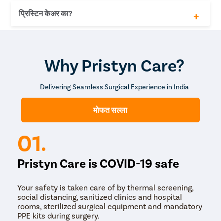
तामिळमध्ये
पित्ताशयाचा दाह
प्रिस्टिन केअर का?
पित्ताशयाचा
सामान्य पित्त नलिकाचा अडथळा
दगड-
स्वादुपिंडाच्या नलिकेत अडथळा
பித்திபி
पित्ताशयाचा कर्करोग
10+ वर्षे अनुभवी आणि कुशल हर्निया सर्जन
கல்
विमा
बंगालीमध्ये पित्ताशयाचा दगड- পিট্ত্র প্র্র
दाव्यासह
Why Pristyn Care?
100%
मदत
Delivering Seamless Surgical Experience in India
लॅप्रोस्कोपिक
प्रगत
हर्निया
मोफत सल्ला
शस्त्रक्रिया
0 EMI
01.
पेमेंट
पर्याय
निदान
Pristyn Care is COVID-19 safe
चाचण्यांवर
30%
सूट
Your safety is taken care of by thermal screening,
शस्त्रक्रियेनंतर मोफत पाठपुरावाTreatment
social distancing, sanitized clinics and hospital
rooms, sterilized surgical equipment and mandatory
PPE kits during surgery.