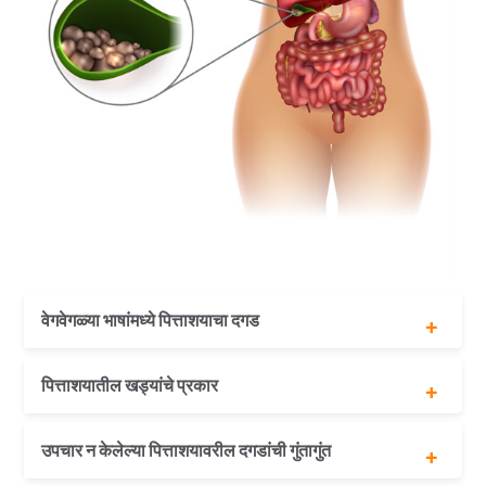
वेगवेगळ्या भाषांमध्ये पित्ताशयाचा दगड
हिंदीमध्ये पित्ताशयाचा दगड- पित्ताशाय की पाथरी
पित्ताशयातील खड्यांचे प्रकार
तेलुगुमध्ये
पित्ताशयाचा
दगड-
कोलेस्टेरॉलचे दगड
उपचार न केलेल्या पित्ताशयावरील दगडांची गुंतागुंत
पित्ताशायम
रंगद्रव्य दगड
राय
मिश्र दगड