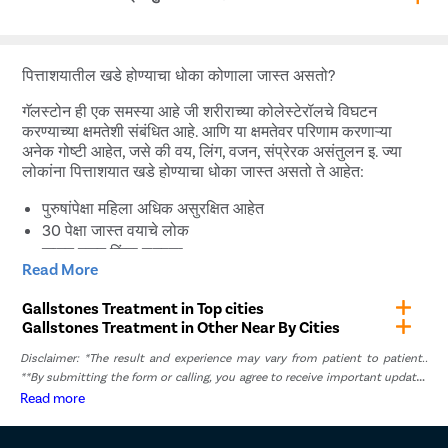
शकते आणि पित्त रसाचा प्रवाह देखील रोखू शकतो. यामुळे गंभीर संसर्ग
होऊ शकतो जो वेळेवर उपचार न केल्यास प्राणघातक ठरू शकतो
पित्ताशयाच्या कर्करोगासाठी पित्ताशयातील खडे हा सर्वात सामान्य
जोखीम घटकांपैकी एक आहे. पित्ताशयाच्या कर्करोगाचे निदान झालेल्या
पित्ताशयातील खडे होण्याचा धोका कोणाला जास्त असतो?
5 पैकी 4 लोकांना खडे असतात. पण ते क्वचितच घडते.
गॅलस्टोन ही एक समस्या आहे जी शरीराच्या कोलेस्टेरॉलचे विघटन
करण्याच्या क्षमतेशी संबंधित आहे. आणि या क्षमतेवर परिणाम करणाऱ्या
अनेक गोष्टी आहेत, जसे की वय, लिंग, वजन, संप्रेरक असंतुलन इ. ज्या
लोकांना पित्ताशयात खडे होण्याचा धोका जास्त असतो ते आहेत:
पुरुषांपेक्षा महिला अधिक असुरक्षित आहेत
30 पेक्षा जास्त वयाचे लोक
जास्त वजन किंवा लठ्ठपणा
Read More
ज्या लोकांचे वजन अचानक किंवा वेगाने कमी झाले
गर्भवती महिला किंवा हार्मोन थेरपीवर महिला
Gallstones Treatment in Top cities
गर्भनिरोधक गोळ्या घेणार्‍या महिला
Gallstones Treatment in Other Near By Cities
पित्त खडे किंवा मधुमेहाचा कौटुंबिक इतिहास असलेले लोक
Disclaimer: *The result and experience may vary from patient to patient..
यकृत रोग असलेले लोक
**By submitting the form or calling, you agree to receive important updates
and marketing communications.
Read more
पित्ताशयातील दगडांवर उपचार न केल्यास काय गुंत