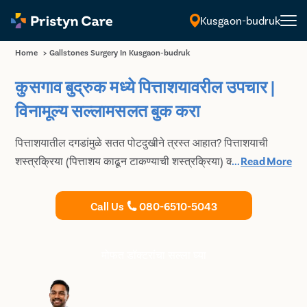
Kusgaon-budruk
मराठी
Home
>
Gallstones Surgery In Kusgaon-budruk
कुसगाव बुद्रुक मध्ये पित्ताशयावरील उपचार |
विनामूल्य सल्लामसलत बुक करा
पित्ताशयातील दगडांमुळे सतत पोटदुखीने त्रस्त आहात? पित्ताशयाची
शस्त्रक्रिया (पित्ताशय काढून टाकण्याची शस्त्रक्रिया) करण्यासाठी
...
Read More
आणि पित्ताशयाच्या खड्यांपासून कायमस्वरूपी आराम मिळवण्यासाठी
प्रिस्टिन केअर येथे कुसगाव बुद्रुक मधील तज्ञ आणि अत्यंत अनुभवी
Call Us
080-6510-5043
जनरल सर्जनचा सल्ला घ्या.
मोफत डॉक्टरांचा सल्ला घ्या